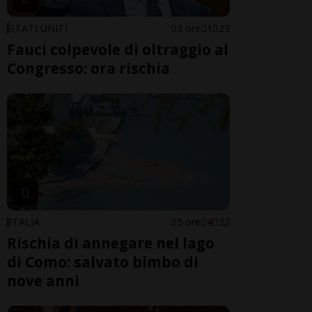
STATI UNITI
3 ore
1
23
Fauci colpevole di oltraggio al
Congresso: ora rischia
ITALIA
5 ore
4
22
Rischia di annegare nel lago
di Como: salvato bimbo di
nove anni