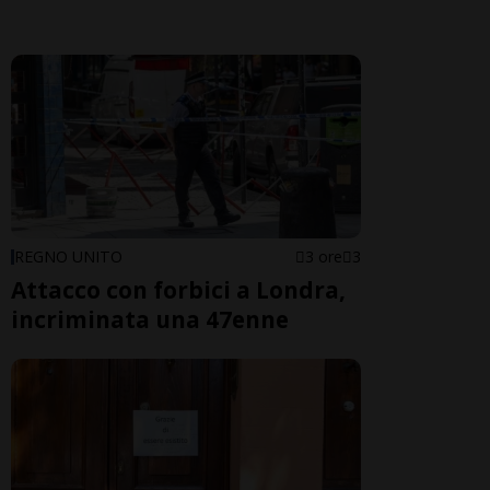
REGNO UNITO
3 ore
3
Attacco con forbici a Londra,
incriminata una 47enne