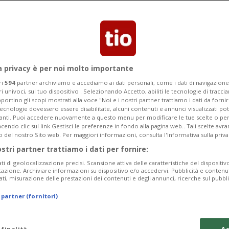
iera Usa
a privacy è per noi molto importante
ri
594
partner archiviamo e accediamo ai dati personali, come i dati di navigazione 
ri univoci, sul tuo dispositivo . Selezionando Accetto, abiliti le tecnologie di tracc
portino gli scopi mostrati alla voce "Noi e i nostri partner trattiamo i dati da fornir
tecnologie dovessero essere disabilitate, alcuni contenuti e annunci visualizzati 
vanti. Puoi accedere nuovamente a questo menu per modificare le tue scelte o per
endo clic sul link Gestisci le preferenze in fondo alla pagina web.. Tali scelte avr
o del nostro Sito web. Per maggiori informazioni, consulta l'Informativa sulla priva
ostri partner trattiamo i dati per fornire:
ati di geolocalizzazione precisi. Scansione attiva delle caratteristiche del dispositivo 
icazione. Archiviare informazioni su dispositivo e/o accedervi. Pubblicità e contenu
ati, misurazione delle prestazioni dei contenuti e degli annunci, ricerche sul pubbl
 partner (fornitori)
 finalità
Ac