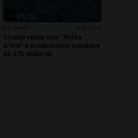
DAL MONDO
2 ore
5
22
Trump vuole una “flotta
d'oro” a propulsione nucleare
da 275 miliardi