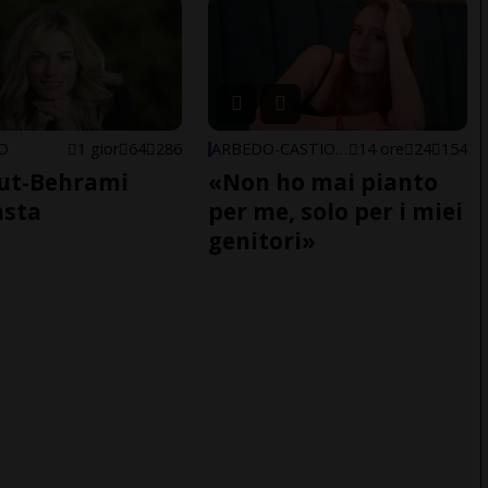
NO
1 gior
64
286
ARBEDO-CASTIONE
14 ore
24
154
ut-Behrami
«Non ho mai pianto
asta
per me, solo per i miei
genitori»