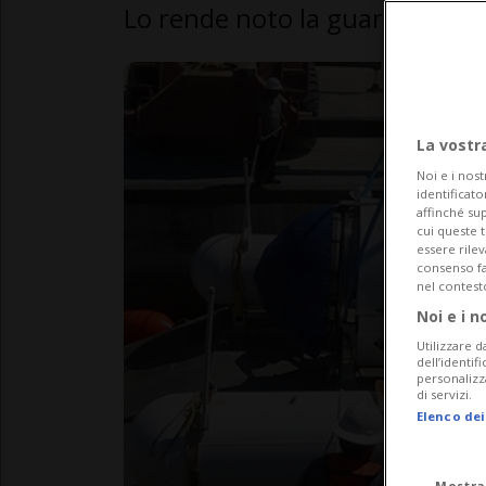
Lo rende noto la guardia cost
La vostr
Noi e i nost
identificato
affinché sup
cui queste 
essere rile
consenso fac
nel contest
Noi e i n
Utilizzare d
dell’identif
personalizz
di servizi.
Elenco dei
Mostra