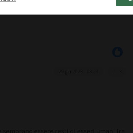
29 giu 2023 - 08:23
3
 sembrano essere resti di esseri umani fra