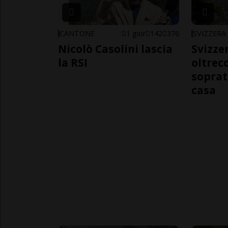
CANTONE
1 gior
142
376
SVIZZERA
Nicolò Casolini lascia
Svizzer
la RSI
oltrec
soprat
casa