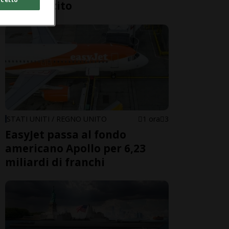
dell’esercito
STATI UNITI / REGNO UNITO
1 ora
3
EasyJet passa al fondo
americano Apollo per 6,23
miliardi di franchi