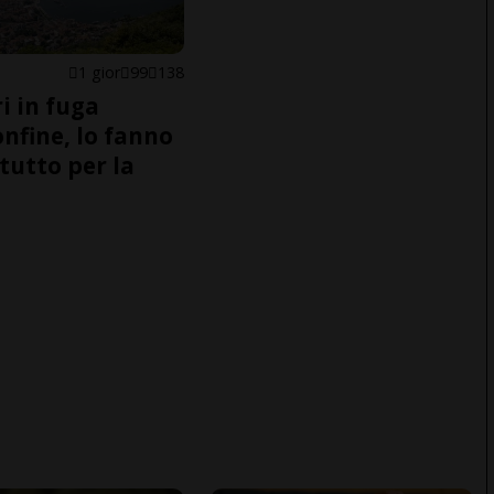
1 gior
99
138
i in fuga
onfine, lo fanno
tutto per la