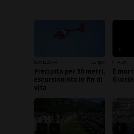
LAVIZZARA
2 gior
ITALIA
Precipita per 30 metri,
È mort
escursionista in fin di
Guccin
vita