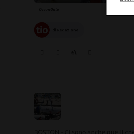
OceanGate
di Redazione
BOSTON - Ci sono anche quelli che