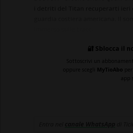
i detriti del Titan recuperarti ier
guardia costiera americana. Il so
immerso sulle tracc...
🔐 Sblocca il n
Sottoscrivi un abbonamen
oppure scegli
MyTioAbo
per 
app 
Entra nel
canale WhatsApp
di Tic