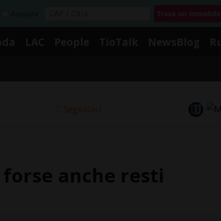
Acquista
nda
LAC
People
TioTalk
NewsBlog
R
Segnalaci
 forse anche resti