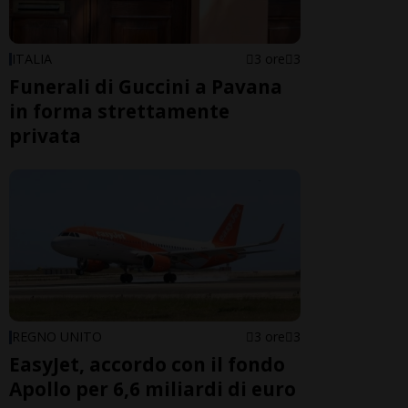
ITALIA
3 ore
3
Funerali di Guccini a Pavana
in forma strettamente
privata
REGNO UNITO
3 ore
3
EasyJet, accordo con il fondo
Apollo per 6,6 miliardi di euro