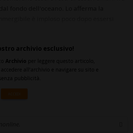
i dal fondo dell'oceano. Lo afferma la
mmergibile è imploso poco dopo essersi
ostro archivio esclusivo!
to
Archivio
per leggere questo articolo,
accedere all'archivio e navigare su sito e
senza pubblicità.
ACCEDI
inonline.