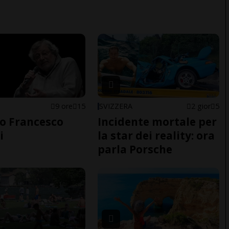
9 ore
15
SVIZZERA
2 gior
5
o Francesco
Incidente mortale per
i
la star dei reality: ora
parla Porsche