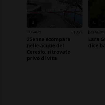
LUGANO
1 gior
SCI ALPI
25enne scompare
Lara G
nelle acque del
dice b
Ceresio, ritrovato
privo di vita