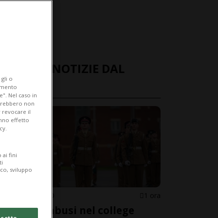
ULTIME NOTIZIE DAL
gli o
MONDO
iamento
e". Nel caso in
potrebbero non
 revocare il
anno effetto
cy.
ai fini
ti
ico, sviluppo
REGNO UNITO
1 ora
Stupri e abusi nel college
cetto