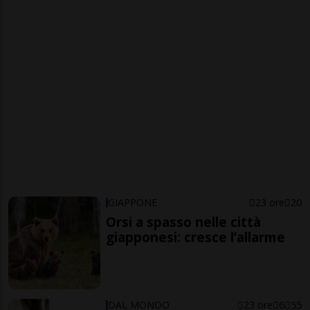
GIAPPONE
23 ore
20
Orsi a spasso nelle città
giapponesi: cresce l’allarme
DAL MONDO
23 ore
6
55