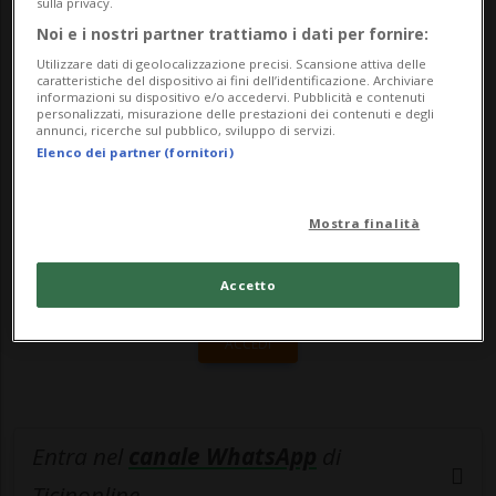
sulla privacy.
delle vittime. A finire sotto acc...
Noi e i nostri partner trattiamo i dati per fornire:
Utilizzare dati di geolocalizzazione precisi. Scansione attiva delle
caratteristiche del dispositivo ai fini dell’identificazione. Archiviare
🔐 Sblocca il nostro archivio
informazioni su dispositivo e/o accedervi. Pubblicità e contenuti
personalizzati, misurazione delle prestazioni dei contenuti e degli
annunci, ricerche sul pubblico, sviluppo di servizi.
esclusivo!
Elenco dei partner (fornitori)
Sottoscrivi un abbonamento
Archivio
per
leggere questo articolo, oppure scegli
Mostra finalità
MyTioAbo
per accedere all'archivio e
navigare su sito e app senza pubblicità.
Accetto
ACCEDI
Entra nel
canale WhatsApp
di
Ticinonline.