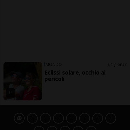
MONDO
1 gior
7
Eclissi solare, occhio ai
pericoli