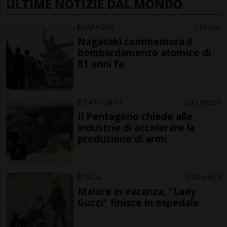
ULTIME NOTIZIE DAL MONDO
GIAPPONE
31 min
Nagasaki commemora il
bombardamento atomico di
81 anni fa
STATI UNITI
33 min
1
Il Pentagono chiede alle
industrie di accelerare la
produzione di armi
ITALIA
14 ore
9
Malore in vacanza, "Lady
Gucci" finisce in ospedale