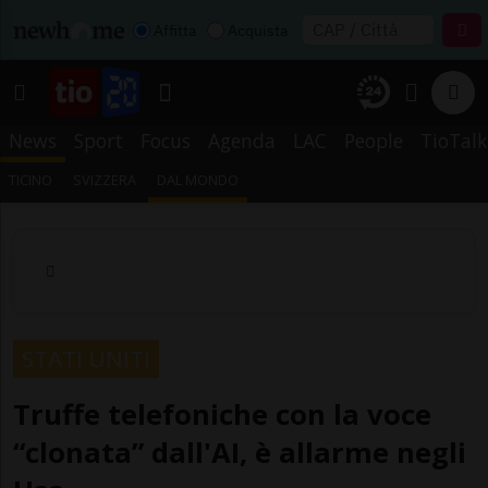
Affitta
Acquista
News
Sport
Focus
Agenda
LAC
People
TioTalk
TICINO
SVIZZERA
DAL MONDO
STATI UNITI
Truffe telefoniche con la voce
“clonata” dall'AI, è allarme negli