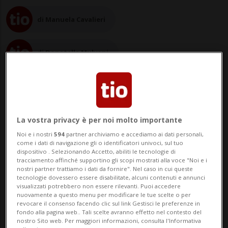
di Manuela Cavalieri
di Donatella Mulvoni
La vostra privacy è per noi molto importante
02 mag 2023 - 06:30
2
Noi e i nostri
594
partner archiviamo e accediamo ai dati personali,
come i dati di navigazione gli o identificatori univoci, sul tuo
WASHINGTON D.C. - Negli Stati Uniti è
dispositivo . Selezionando Accetto, abiliti le tecnologie di
tracciamento affinché supportino gli scopi mostrati alla voce "Noi e i
allarme per le cosiddette “impersonation
nostri partner trattiamo i dati da fornire". Nel caso in cui queste
tecnologie dovessero essere disabilitate, alcuni contenuti e annunci
scam”, ovvero le truffe telefoniche per
visualizzati potrebbero non essere rilevanti. Puoi accedere
nuovamente a questo menu per modificare le tue scelte o per
revocare il consenso facendo clic sul link Gestisci le preferenze in
imitazione che adoperano la voce,
fondo alla pagina web.. Tali scelte avranno effetto nel contesto del
nostro Sito web. Per maggiori informazioni, consulta l'Informativa
perfettamente clonata, di familiari o amici