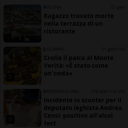
ASCONA
1 gior
Ragazzo trovato morto
nella terrazza di un
ristorante
LOCARNO
1 gior
132
Crolla il palco al Monte
Verità: «È stato come
un'onda»
MEZZOVICO-VIRA
18 ore
113
252
Incidente in scooter per il
deputato leghista Andrea
Censi: positivo all’alcol
test