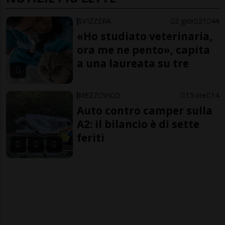
SVIZZERA
2 gior
21
44
«Ho studiato veterinaria,
ora me ne pento», capita
a una laureata su tre
MEZZOVICO
15 ore
14
Auto contro camper sulla
A2: il bilancio è di sette
feriti