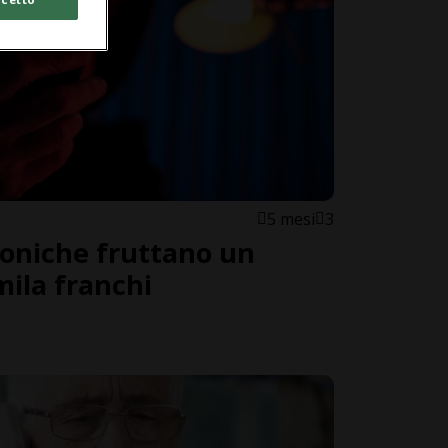
5 mesi
3
foniche fruttano un
mila franchi