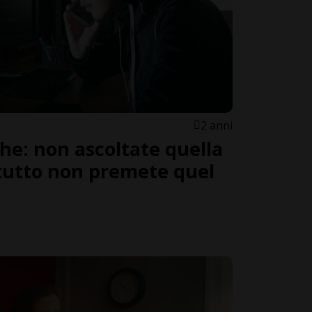
2 anni
che: non ascoltate quella
tutto non premete quel