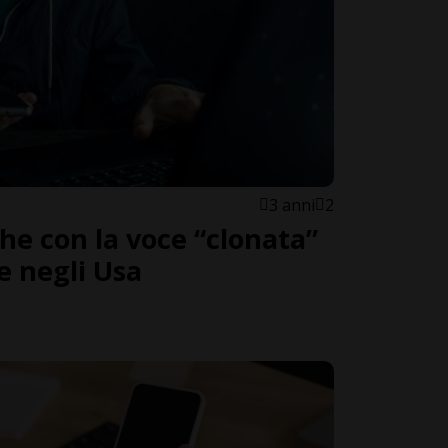
3 anni
2
he con la voce “clonata”
me negli Usa