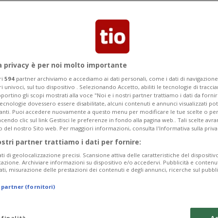
a privacy è per noi molto importante
ri
594
partner archiviamo e accediamo ai dati personali, come i dati di navigazione 
ri univoci, sul tuo dispositivo . Selezionando Accetto, abiliti le tecnologie di tracc
portino gli scopi mostrati alla voce "Noi e i nostri partner trattiamo i dati da fornir
tecnologie dovessero essere disabilitate, alcuni contenuti e annunci visualizzati 
vanti. Puoi accedere nuovamente a questo menu per modificare le tue scelte o per
endo clic sul link Gestisci le preferenze in fondo alla pagina web.. Tali scelte avr
o del nostro Sito web. Per maggiori informazioni, consulta l'Informativa sulla priva
1 mese
11
CANTONE
ostri partner trattiamo i dati per fornire:
e un milione di
Truffe telefonic
ati di geolocalizzazione precisi. Scansione attiva delle caratteristiche del dispositivo 
arresti
icazione. Archiviare informazioni su dispositivo e/o accedervi. Pubblicità e contenu
ati, misurazione delle prestazioni dei contenuti e degli annunci, ricerche sul pubbl
 partner (fornitori)
 finalità
Ac