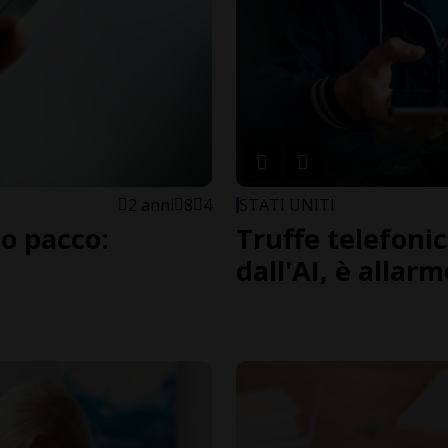
2 anni
8
4
STATI UNITI
o pacco:
Truffe telefonic
dall'AI, è allar