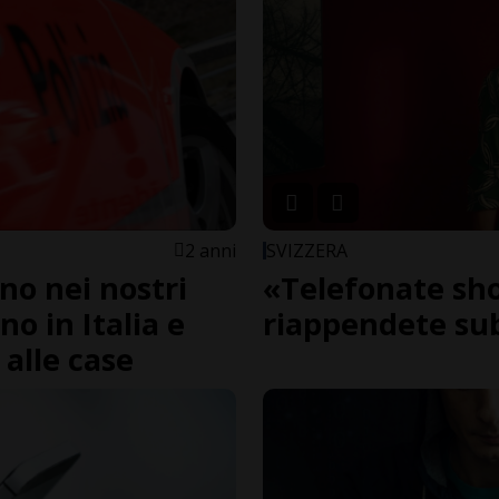
2 anni
SVIZZERA
ano nei nostri
«Telefonate sho
o in Italia e
riappendete su
 alle case