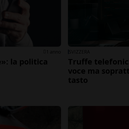
1 anno
SVIZZERA
: la politica
Truffe telefoni
voce ma soprat
tasto