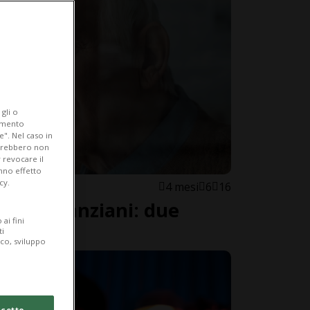
gli o
iamento
e". Nel caso in
potrebbero non
 revocare il
anno effetto
cy.
4 mesi
6
16
he agli anziani: due
ai fini
ti
ico, sviluppo
cetto