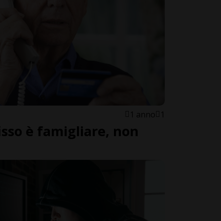
1 anno
1
isso è famigliare, non