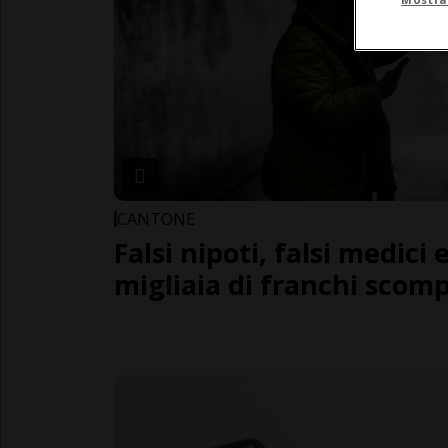
CANTONE
Falsi nipoti, falsi medici 
migliaia di franchi scomp