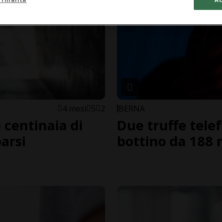
4 mesi
5
2
BERNA
e centinaia di
Due truffe tele
arsi
bottino da 188 