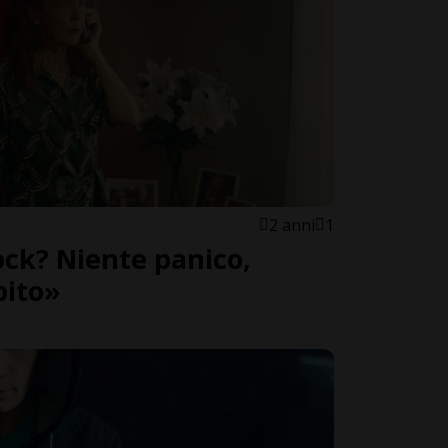
2 anni
1
ck? Niente panico,
bito»