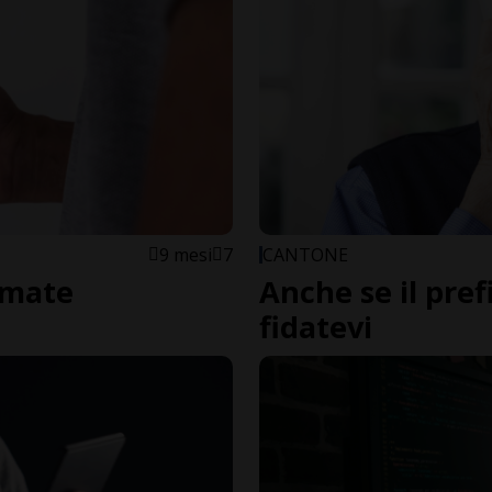
9 mesi
7
CANTONE
iamate
Anche se il pref
fidatevi