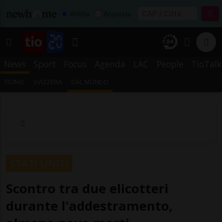
Affitta
Acquista
News
Sport
Focus
Agenda
LAC
People
TioTalk
TICINO
SVIZZERA
DAL MONDO
STATI UNITI
Scontro tra due elicotteri
durante l'addestramento,