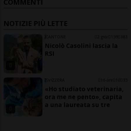
COMMENTI
NOTIZIE PIÙ LETTE
CANTONE
2 gior
159
383
Nicolò Casolini lascia la
RSI
SVIZZERA
16 ore
10
35
«Ho studiato veterinaria,
ora me ne pento», capita
a una laureata su tre