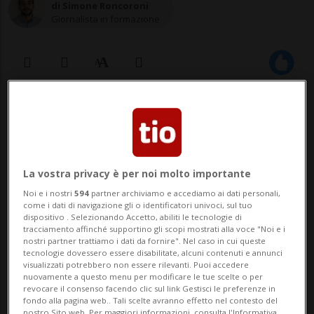
di Simone Roncoroni
Giornalista in formazione
30 mar 2023 - 15:25
4
La vostra privacy è per noi molto importante
Noi e i nostri
594
partner archiviamo e accediamo ai dati personali,
come i dati di navigazione gli o identificatori univoci, sul tuo
dispositivo . Selezionando Accetto, abiliti le tecnologie di
tracciamento affinché supportino gli scopi mostrati alla voce "Noi e i
nostri partner trattiamo i dati da fornire". Nel caso in cui queste
NEW YORK - Due elicotteri Black Hawk
tecnologie dovessero essere disabilitate, alcuni contenuti e annunci
visualizzati potrebbero non essere rilevanti. Puoi accedere
dell'esercito americano si sono schiantati
nuovamente a questo menu per modificare le tue scelte o per
revocare il consenso facendo clic sul link Gestisci le preferenze in
durante un'esercitazione di routine
fondo alla pagina web.. Tali scelte avranno effetto nel contesto del
nostro Sito web. Per maggiori informazioni, consulta l'Informativa