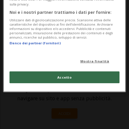
causando almeno nove morti. L'incidente
sulla privacy.
tra i due velivoli HH-60 Black Hawk della
Noi e i nostri partner trattiamo i dati per fornire:
Utilizzare dati di geolocalizzazione precisi. Scansione attiva delle
101esima divisione aviotrasportata, è
caratteristiche del dispositivo ai fini dell’identificazione. Archiviare
informazioni su dispositivo e/o accedervi. Pubblicità e contenuti
avvenut...
personalizzati, misurazione delle prestazioni dei contenuti e degli
annunci, ricerche sul pubblico, sviluppo di servizi.
Elenco dei partner (fornitori)
🔐 Sblocca il nostro archivio
esclusivo!
Mostra finalità
Sottoscrivi un abbonamento
Archivio
per
Accetto
leggere questo articolo, oppure scegli
MyTioAbo
per accedere all'archivio e
navigare su sito e app senza pubblicità.
ACCEDI