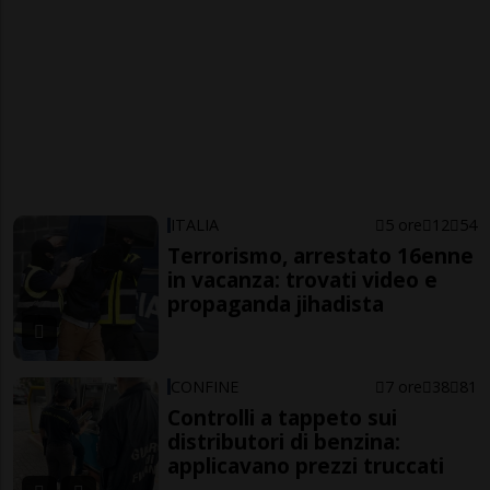
ITALIA
5 ore
12
54
Terrorismo, arrestato 16enne
in vacanza: trovati video e
propaganda jihadista
CONFINE
7 ore
38
81
Controlli a tappeto sui
distributori di benzina:
applicavano prezzi truccati