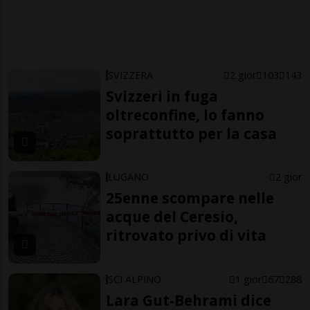
SVIZZERA
2 gior
103
143
Svizzeri in fuga
oltreconfine, lo fanno
soprattutto per la casa
LUGANO
2 gior
25enne scompare nelle
acque del Ceresio,
ritrovato privo di vita
SCI ALPINO
1 gior
67
288
Lara Gut-Behrami dice