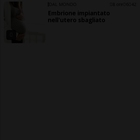
DAL MONDO
8 ore
6
42
Embrione impiantato
nell'utero sbagliato