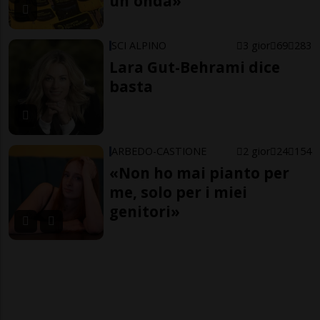
un'onda»
SCI ALPINO
3 gior
69
283
Lara Gut-Behrami dice
basta
ARBEDO-CASTIONE
2 gior
24
154
«Non ho mai pianto per
me, solo per i miei
genitori»