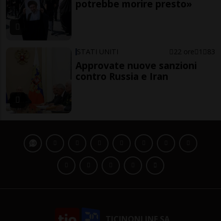
potrebbe morire presto»
STATI UNITI
22 ore
1
83
Approvate nuove sanzioni
contro Russia e Iran
TICINONLINE SA