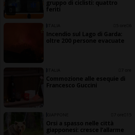
gruppo di ciclisti: quattro
feriti
ITALIA
5 ore
6
Incendio sul Lago di Garda:
oltre 200 persone evacuate
ITALIA
7 ore
Commozione alle esequie di
Francesco Guccini
GIAPPONE
7 ore
15
Orsi a spasso nelle città
giapponesi: cresce l’allarme