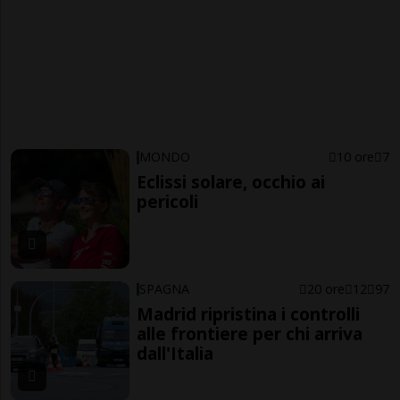
MONDO
10 ore
7
Eclissi solare, occhio ai
pericoli
SPAGNA
20 ore
12
97
Madrid ripristina i controlli
alle frontiere per chi arriva
dall'Italia