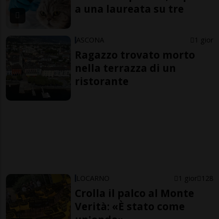
a una laureata su tre
ASCONA
1 gior
Ragazzo trovato morto
nella terrazza di un
ristorante
LOCARNO
1 gior
128
Crolla il palco al Monte
Verità: «È stato come