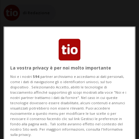
di Redazione
27 mar 2023 - 11:06
La vostra privacy è per noi molto importante
PECHINO - La Cina ha riferito che un
Noi e i nostri
594
partner archiviamo e accediamo ai dati personali,
come i dati di navigazione gli o identificatori univoci, sul tuo
cittadino giapponese è stato arrestato di
dispositivo . Selezionando Accetto, abiliti le tecnologie di
tracciamento affinché supportino gli scopi mostrati alla voce "Noi e i
recente perché «sospettato di essere
nostri partner trattiamo i dati da fornire". Nel caso in cui queste
tecnologie dovessero essere disabilitate, alcuni contenuti e annunci
impegnato in attività di spionaggio». È
visualizzati potrebbero non essere rilevanti. Puoi accedere
nuovamente a questo menu per modificare le tue scelte o per
quanto ha detto la portavoce del
revocare il consenso facendo clic sul link Gestisci le preferenze in
fondo alla pagina web.. Tali scelte avranno effetto nel contesto del
ministero degli Ester...
nostro Sito web. Per maggiori informazioni, consulta l'Informativa
sulla privacy.