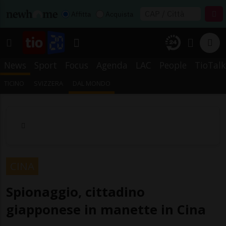
Affitta
Acquista
News
Sport
Focus
Agenda
LAC
People
TioTalk
TICINO
SVIZZERA
DAL MONDO
CINA
Spionaggio, cittadino
giapponese in manette in Cina