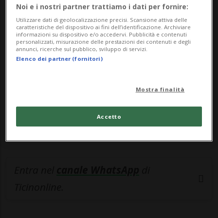
Noi e i nostri partner trattiamo i dati per fornire:
🔐 Sblocca il nostro archivio
Utilizzare dati di geolocalizzazione precisi. Scansione attiva delle
caratteristiche del dispositivo ai fini dell’identificazione. Archiviare
esclusivo!
informazioni su dispositivo e/o accedervi. Pubblicità e contenuti
personalizzati, misurazione delle prestazioni dei contenuti e degli
annunci, ricerche sul pubblico, sviluppo di servizi.
Sottoscrivi un abbonamento
Archivio
per
Elenco dei partner (fornitori)
leggere questo articolo, oppure scegli
MyTioAbo
per accedere all'archivio e
Mostra finalità
navigare su sito e app senza pubblicità.
Accetto
ACCEDI
Entra nel
canale WhatsApp
di
Ticinonline.