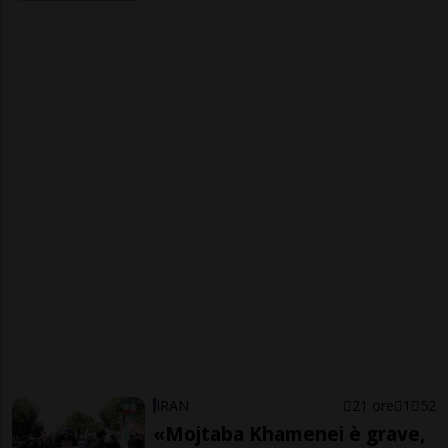
IRAN
21 ore
1
52
«Mojtaba Khamenei è grave,