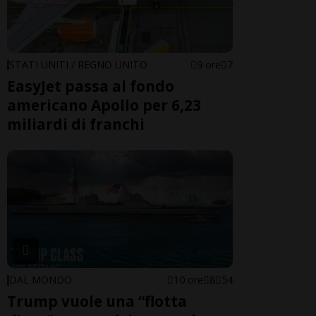
STATI UNITI / REGNO UNITO
9 ore
7
EasyJet passa al fondo
americano Apollo per 6,23
miliardi di franchi
DAL MONDO
10 ore
8
54
Trump vuole una “flotta