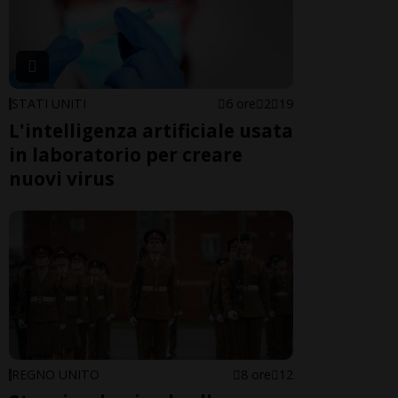
STATI UNITI
6 ore
2
19
L'intelligenza artificiale usata
in laboratorio per creare
nuovi virus
REGNO UNITO
8 ore
12