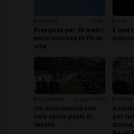
LAVIZZARA
2 gior
ITALIA
Precipita per 30 metri,
È mort
escursionista in fin di
Guccin
vita
VALLEMAGGIA
2 gior
17
100
SVIZZERA
Un matrimonio che
Il cal
vale cento posti di
per tut
lavoro
donne,
ha un 