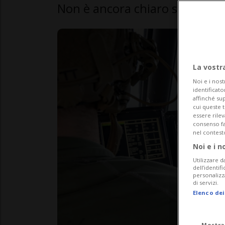
Non è ancora chiaro se si tratt
La vostr
Noi e i nost
identificato
affinché sup
cui queste 
essere rile
consenso fac
nel contest
Noi e i n
Utilizzare d
dell’identif
personalizz
di servizi.
Elenco dei
Mostra