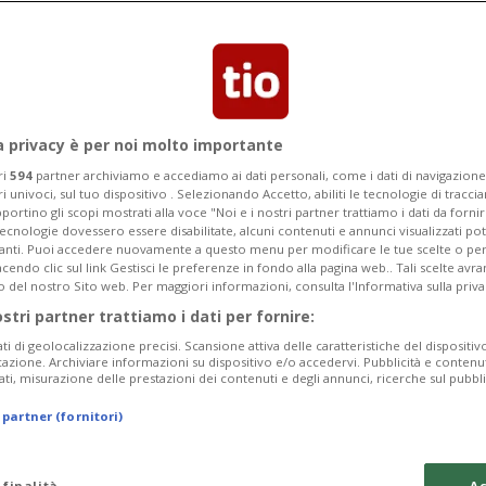
a di un'altra sonda cinese.
a privacy è per noi molto importante
ri
594
partner archiviamo e accediamo ai dati personali, come i dati di navigazione 
ri univoci, sul tuo dispositivo . Selezionando Accetto, abiliti le tecnologie di tracc
portino gli scopi mostrati alla voce "Noi e i nostri partner trattiamo i dati da fornir
tecnologie dovessero essere disabilitate, alcuni contenuti e annunci visualizzati 
vanti. Puoi accedere nuovamente a questo menu per modificare le tue scelte o per
endo clic sul link Gestisci le preferenze in fondo alla pagina web.. Tali scelte avr
o del nostro Sito web. Per maggiori informazioni, consulta l'Informativa sulla priva
ostri partner trattiamo i dati per fornire:
ati di geolocalizzazione precisi. Scansione attiva delle caratteristiche del dispositivo 
icazione. Archiviare informazioni su dispositivo e/o accedervi. Pubblicità e contenu
ati, misurazione delle prestazioni dei contenuti e degli annunci, ricerche sul pubbl
 partner (fornitori)
 finalità
Ac