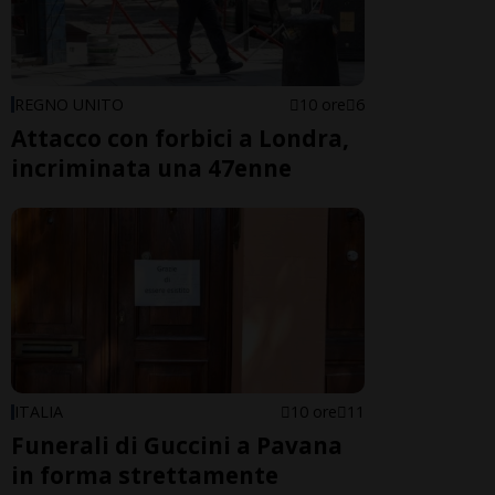
REGNO UNITO
10 ore
6
Attacco con forbici a Londra,
incriminata una 47enne
ITALIA
10 ore
11
Funerali di Guccini a Pavana
in forma strettamente