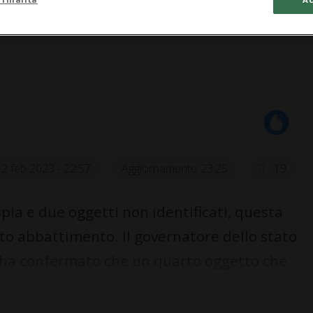
12 feb 2023 - 22:57
Aggiornamento 23:25
19
a e due oggetti non identificati, questa
rto abbattimento. Il governatore dello stato
 ha confermato che un quarto oggetto che