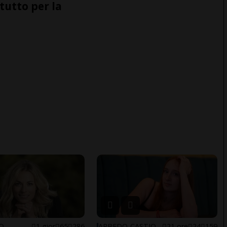
tutto per la
NO
1 gior
65
286
ARBEDO-CASTIONE
21 ore
24
159