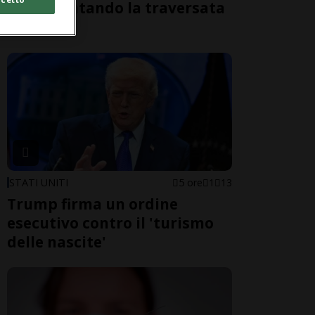
morti tentando la traversata
a nuoto
STATI UNITI
5 ore
1
13
Trump firma un ordine
esecutivo contro il 'turismo
delle nascite'