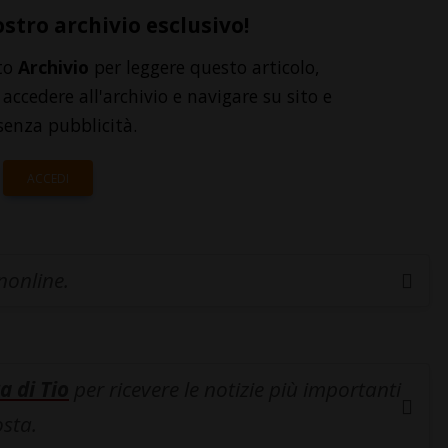
ostro archivio esclusivo!
to
Archivio
per leggere questo articolo,
accedere all'archivio e navigare su sito e
senza pubblicità.
ACCEDI
inonline.
a di Tio
per ricevere le notizie più importanti
osta.