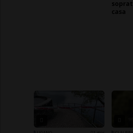
soprat
casa
LUGANO
1 gior
SCI ALPI