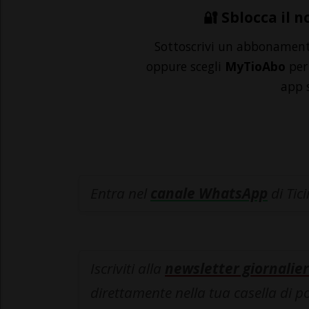
🔐 Sblocca il n
Sottoscrivi un abbonamen
oppure scegli
MyTioAbo
per 
app 
Entra nel
canale WhatsApp
di Tic
Iscriviti alla
newsletter giornalier
direttamente nella tua casella di p