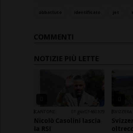
abbattuto
identificato
jet
COMMENTI
NOTIZIE PIÙ LETTE
CANTONE
1 gior
146
379
SVIZZERA
Nicolò Casolini lascia
Svizzer
la RSI
oltrec