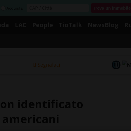
Acquista
nda
LAC
People
TioTalk
NewsBlog
R
Segnalaci
on identificato
t americani