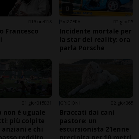
16 ore
18
SVIZZERA
2 gior
5
o Francesco
Incidente mortale per
i
la star dei reality: ora
parla Porsche
1 gior
15
31
GRIGIONI
2 gior
65
do non è uguale
Braccati dai cani
ti: più colpite
pastore: un
 anziani e chi
escursionista 21enne
basso reddito
precipita per 10 metri