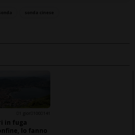
sonda
sonda cinese
1 gior
100
141
i in fuga
onfine, lo fanno