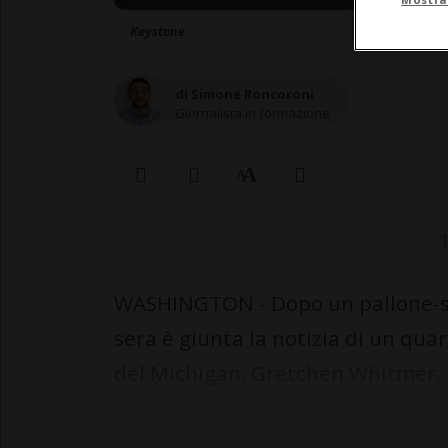
Keystone
di Simone Roncoroni
Giornalista in formazione
WASHINGTON - Dopo un pallone-spi
sera è giunta la notizia di un qua
del Michigan, Gretchen Whitmer,
sorvolava il lago H...