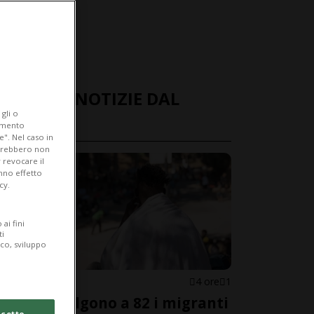
ULTIME NOTIZIE DAL
gli o
MONDO
iamento
e". Nel caso in
potrebbero non
 revocare il
anno effetto
cy.
ai fini
ti
ico, sviluppo
SPAGNA
4 ore
1
Ceuta, salgono a 82 i migranti
cetto