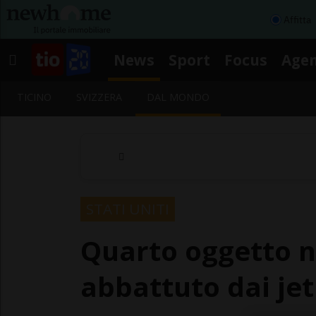
Affitta
News
Sport
Focus
Age
TICINO
SVIZZERA
DAL MONDO
STATI UNITI
Quarto oggetto n
abbattuto dai je