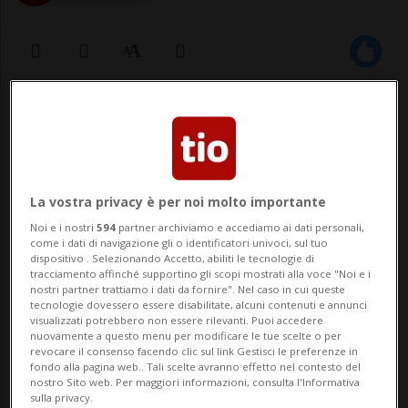
19 ott 2022 - 18:26
2
REGNO UNITO - Nuovo scossone nel
governo Tory britannico di Liz Truss,
La vostra privacy è per noi molto importante
impegnata a cercare di salvarsi a meno di
Noi e i nostri
594
partner archiviamo e accediamo ai dati personali,
come i dati di navigazione gli o identificatori univoci, sul tuo
due mesi dall'arrivo a Downing Street
dispositivo . Selezionando Accetto, abiliti le tecnologie di
tracciamento affinché supportino gli scopi mostrati alla voce "Noi e i
dopo il clamoroso flop e la marcia indietro
nostri partner trattiamo i dati da fornire". Nel caso in cui queste
tecnologie dovessero essere disabilitate, alcuni contenuti e annunci
in materia fiscale. La premier, secondo il
visualizzati potrebbero non essere rilevanti. Puoi accedere
nuovamente a questo menu per modificare le tue scelte o per
Guardian onl...
revocare il consenso facendo clic sul link Gestisci le preferenze in
fondo alla pagina web.. Tali scelte avranno effetto nel contesto del
nostro Sito web. Per maggiori informazioni, consulta l'Informativa
sulla privacy.