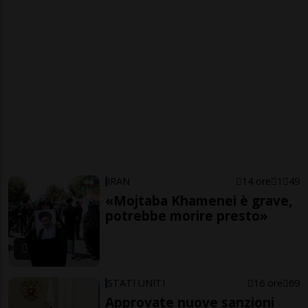
IRAN
14 ore
1
49
«Mojtaba Khamenei è grave,
potrebbe morire presto»
STATI UNITI
16 ore
69
Approvate nuove sanzioni