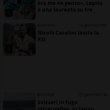
ora me ne pento», capita
a una laureata su tre
CANTONE
2 gior
167
393
Nicolò Casolini lascia la
RSI
SVIZZERA
3 gior
106
144
Svizzeri in fuga
oltreconfine, lo fanno