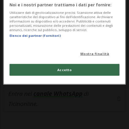
🔐 Sblocca il nostro archivio
Noi e i nostri partner trattiamo i dati per fornire:
esclusivo!
Utilizzare dati di geolocalizzazione precisi. Scansione attiva delle
caratteristiche del dispositivo ai fini dell’identificazione. Archiviare
informazioni su dispositivo e/o accedervi. Pubblicità e contenuti
Sottoscrivi un abbonamento
Archivio
per
personalizzati, misurazione delle prestazioni dei contenuti e degli
annunci, ricerche sul pubblico, sviluppo di servizi.
leggere questo articolo, oppure scegli
Elenco dei partner (fornitori)
MyTioAbo
per accedere all'archivio e
navigare su sito e app senza pubblicità.
Mostra finalità
ACCEDI
Accetto
Entra nel
canale WhatsApp
di
Ticinonline.