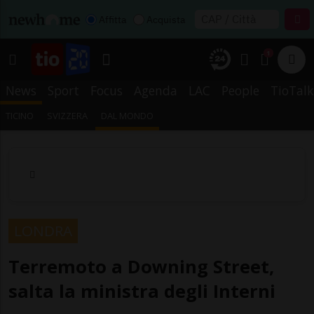
Affitta
Acquista
1
News
Sport
Focus
Agenda
LAC
People
TioTalk
TICINO
SVIZZERA
DAL MONDO
LONDRA
Terremoto a Downing Street,
salta la ministra degli Interni