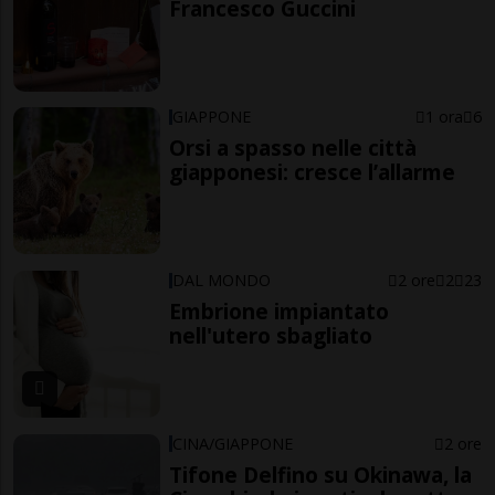
Francesco Guccini
GIAPPONE
1 ora
6
Orsi a spasso nelle città
giapponesi: cresce l’allarme
DAL MONDO
2 ore
2
23
Embrione impiantato
nell'utero sbagliato
CINA/GIAPPONE
2 ore
Tifone Delfino su Okinawa, la