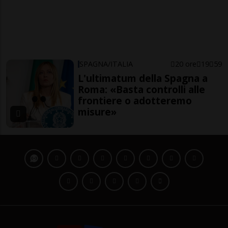
SPAGNA/ITALIA
20 ore
19
59
L'ultimatum della Spagna a
Roma: «Basta controlli alle
frontiere o adotteremo
misure»