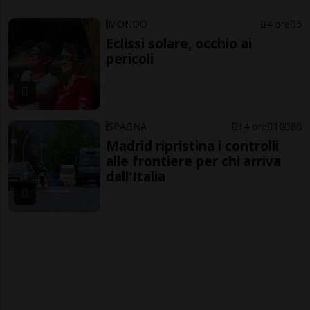
MONDO
4 ore
5
Eclissi solare, occhio ai
pericoli
SPAGNA
14 ore
10
88
Madrid ripristina i controlli
alle frontiere per chi arriva
dall'Italia