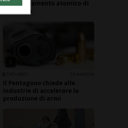
bombardamento atomico di
81 anni fa
STATI UNITI
3 ore
3
30
Il Pentagono chiede alle
industrie di accelerare la
produzione di armi