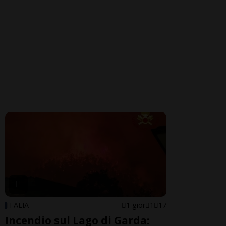
ITALIA
1 gior
1
17
Incendio sul Lago di Garda: