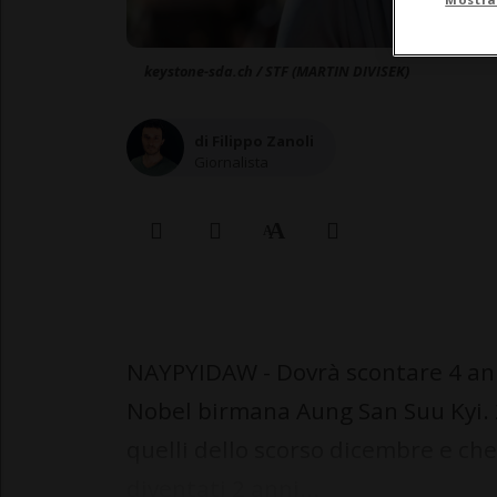
keystone-sda.ch / STF (MARTIN DIVISEK)
di Filippo Zanoli
Giornalista
NAYPYIDAW - Dovrà scontare 4 anni
Nobel birmana Aung San Suu Kyi. 2
quelli dello scorso dicembre e che 
diventati 2 anni...