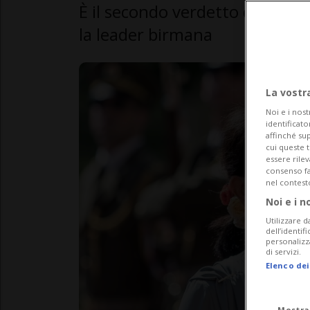
È il secondo verdetto di colpev
la leader birmana
La vostr
Noi e i nost
identificato
affinché sup
cui queste 
essere rile
consenso fac
nel contest
Noi e i n
Utilizzare d
dell’identif
personalizz
di servizi.
Elenco dei
Mostra