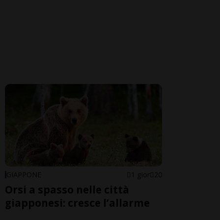
GIAPPONE
1 gior
20
Orsi a spasso nelle città
giapponesi: cresce l’allarme