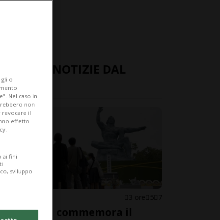
ULTIME NOTIZIE DAL
gli o
MONDO
iamento
e". Nel caso in
potrebbero non
 revocare il
anno effetto
cy.
ai fini
ti
ico, sviluppo
GIAPPONE
3 ore
5
7
Nagasaki commemora il
cetto