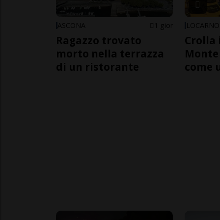
ASCONA
1 gior
LOCARNO
Ragazzo trovato
Crolla 
morto nella terrazza
Monte 
di un ristorante
come 