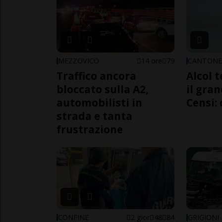
MEZZOVICO
14 ore
79
CANTON
Traffico ancora
Alcol t
bloccato sulla A2,
il gra
automobilisti in
Censi: 
strada e tanta
frustrazione
CONFINE
2 gior
48
84
GRIGIONI