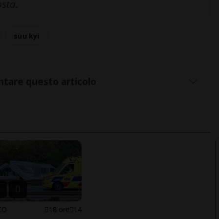
osta.
suu kyi
tare questo articolo
CO
18 ore
14