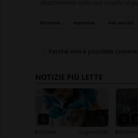
direttamente nella tua casella di p
birmania
myanmar
san suu kyi
Perché non è possibile commen
NOTIZIE PIÙ LETTE
SVIZZERA
2 gior
23
47
MEZZOVI