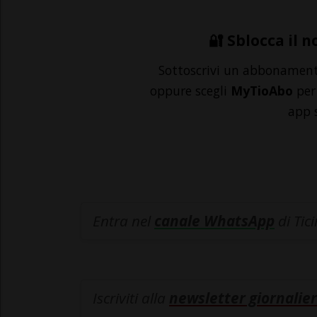
🔐 Sblocca il n
Sottoscrivi un abbonamen
oppure scegli
MyTioAbo
per 
app 
Entra nel
canale WhatsApp
di Tic
Iscriviti alla
newsletter giornalier