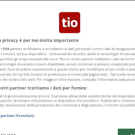
olezza, per 3 diversi capi di accusa, per
a privacy è per noi molto importante
ri
594
partner archiviamo e accediamo ai dati personali, come i dati di navigazione 
ri univoci, sul tuo dispositivo . Selezionando Accetto, abiliti le tecnologie di tracc
portino gli scopi mostrati alla voce "Noi e i nostri partner trattiamo i dati da fornir
tecnologie dovessero essere disabilitate, alcuni contenuti e annunci visualizzati 
vanti. Puoi accedere nuovamente a questo menu per modificare le tue scelte o per
endo clic sul link Gestisci le preferenze in fondo alla pagina web.. Tali scelte avr
o del nostro Sito web. Per maggiori informazioni, consulta l'Informativa sulla priva
ostri partner trattiamo i dati per fornire:
ati di geolocalizzazione precisi. Scansione attiva delle caratteristiche del dispositivo 
icazione. Archiviare informazioni su dispositivo e/o accedervi. Pubblicità e contenu
ati, misurazione delle prestazioni dei contenuti e degli annunci, ricerche sul pubbl
 partner (fornitori)
 finalità
Ac