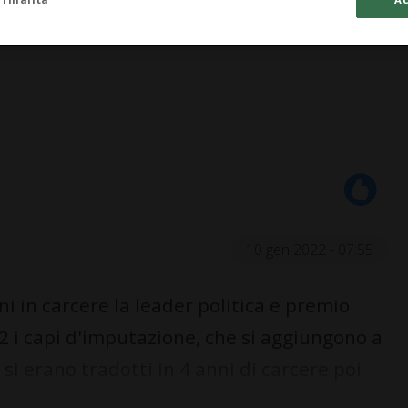
10 gen 2022 - 07:55
 in carcere la leader politica e premio
 i capi d'imputazione, che si aggiungono a
si erano tradotti in 4 anni di carcere poi