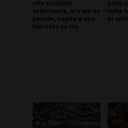
«Ho studiato
Auto c
veterinaria, ora me ne
sulla A
pento», capita a una
di sett
laureata su tre