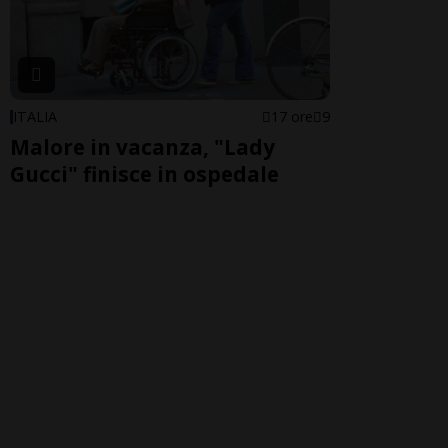
ITALIA
17 ore
9
Malore in vacanza, "Lady
Gucci" finisce in ospedale