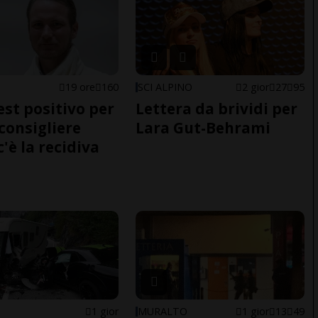
E
19 ore
160
SCI ALPINO
2 gior
27
95
est positivo per
Lettera da brividi per
nconsigliere
Lara Gut-Behrami
c'è la recidiva
1 gior
MURALTO
1 gior
13
49