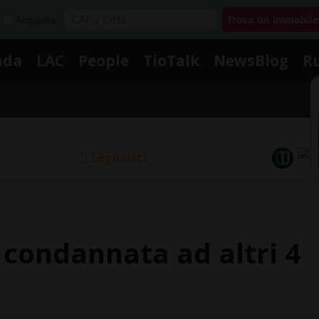
Acquista
nda
LAC
People
TioTalk
NewsBlog
R
Segnalaci
 condannata ad altri 4