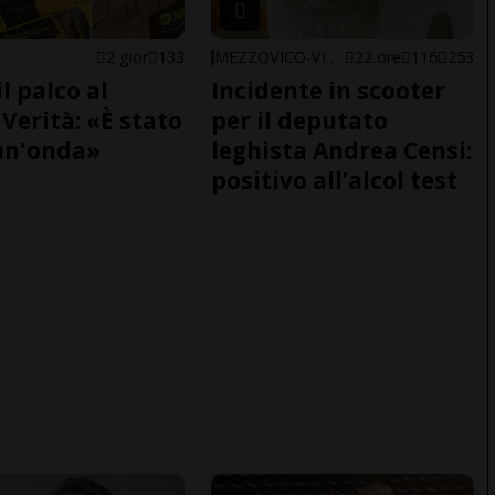
2 gior
133
MEZZOVICO-VIRA
22 ore
116
253
il palco al
Incidente in scooter
Verità: «È stato
per il deputato
un'onda»
leghista Andrea Censi:
positivo all’alcol test