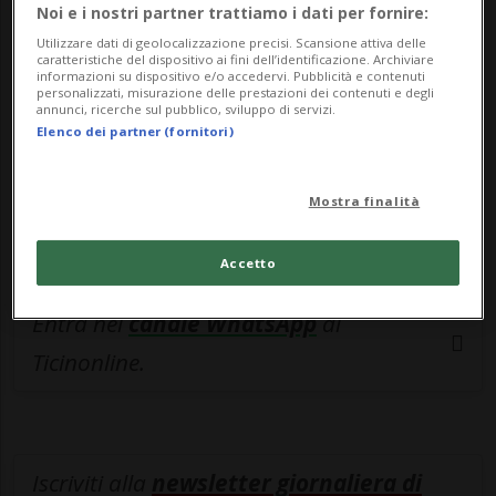
esclusivo!
Noi e i nostri partner trattiamo i dati per fornire:
Utilizzare dati di geolocalizzazione precisi. Scansione attiva delle
Sottoscrivi un abbonamento
Archivio
per
caratteristiche del dispositivo ai fini dell’identificazione. Archiviare
informazioni su dispositivo e/o accedervi. Pubblicità e contenuti
leggere questo articolo, oppure scegli
personalizzati, misurazione delle prestazioni dei contenuti e degli
annunci, ricerche sul pubblico, sviluppo di servizi.
MyTioAbo
per accedere all'archivio e
Elenco dei partner (fornitori)
navigare su sito e app senza pubblicità.
Mostra finalità
ACCEDI
Accetto
Entra nel
canale WhatsApp
di
Ticinonline.
Iscriviti alla
newsletter giornaliera di