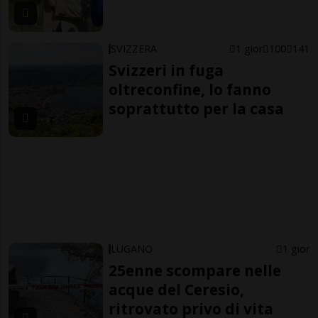
SVIZZERA
1 gior
100
141
Svizzeri in fuga
oltreconfine, lo fanno
soprattutto per la casa
LUGANO
1 gior
25enne scompare nelle
acque del Ceresio,
ritrovato privo di vita