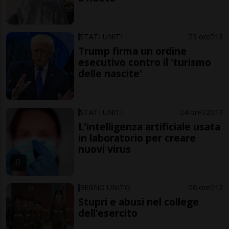
STATI UNITI
3 ore
13
Trump firma un ordine
esecutivo contro il 'turismo
delle nascite'
STATI UNITI
4 ore
2
17
L'intelligenza artificiale usata
in laboratorio per creare
nuovi virus
REGNO UNITO
6 ore
12
Stupri e abusi nel college
dell’esercito