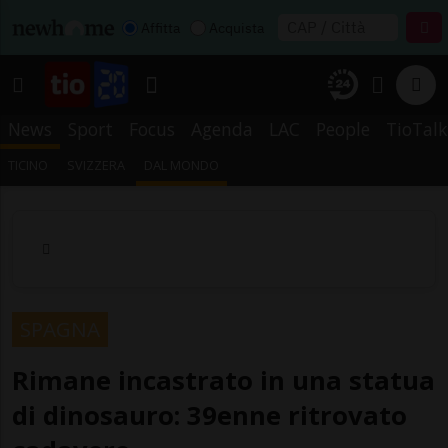
Affitta
Acquista
News
Sport
Focus
Agenda
LAC
People
TioTalk
TICINO
SVIZZERA
DAL MONDO
SPAGNA
Rimane incastrato in una statua
di dinosauro: 39enne ritrovato