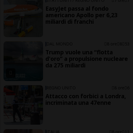
STATI UNITI / REGNO UNITO
7 ore
7
EasyJet passa al fondo
americano Apollo per 6,23
miliardi di franchi
DAL MONDO
8 ore
8
53
Trump vuole una “flotta
d'oro” a propulsione nucleare
da 275 miliardi
REGNO UNITO
8 ore
6
Attacco con forbici a Londra,
incriminata una 47enne
ITALIA
8 ore
11