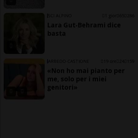
SCI ALPINO
1 gior
65
286
Lara Gut-Behrami dice
basta
ARBEDO-CASTIONE
19 ore
24
159
«Non ho mai pianto per
me, solo per i miei
genitori»