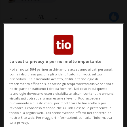
24 mag 2021 - 15:24
BARCELLONA - Macabro ritrovamento
sabato a Santa Coloma de Gramenet, un
La vostra privacy è per noi molto importante
Noi e i nostri
594
partner archiviamo e accediamo ai dati personali,
sobborgo di Barcellona. Il corpo senza vita
come i dati di navigazione gli o identificatori univoci, sul tuo
dispositivo . Selezionando Accetto, abiliti le tecnologie di
di un uomo è stato rinvenuto all'interno di
tracciamento affinché supportino gli scopi mostrati alla voce "Noi e i
nostri partner trattiamo i dati da fornire". Nel caso in cui queste
una statua di dinosauro decorativa che si
tecnologie dovessero essere disabilitate, alcuni contenuti e annunci
visualizzati potrebbero non essere rilevanti. Puoi accedere
trova fuori da un cinema (più...
nuovamente a questo menu per modificare le tue scelte o per
revocare il consenso facendo clic sul link Gestisci le preferenze in
fondo alla pagina web.. Tali scelte avranno effetto nel contesto del
nostro Sito web. Per maggiori informazioni, consulta l'Informativa
🔐 Sblocca il nostro archivio
sulla privacy.