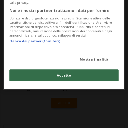
orientale. Lo ha riferito un funzionario
sulla privacy.
Noi e i nostri partner trattiamo i dati per fornire:
locale, Alphonse Kambale. «Miliziani Mayi-
Utilizzare dati di geolocalizzazione precisi. Scansione attiva delle
Mayi h...
caratteristiche del dispositivo ai fini dell’identificazione. Archiviare
informazioni su dispositivo e/o accedervi. Pubblicità e contenuti
personalizzati, misurazione delle prestazioni dei contenuti e degli
annunci, ricerche sul pubblico, sviluppo di servizi.
🔐 Sblocca il nostro archivio
Elenco dei partner (fornitori)
esclusivo!
Mostra finalità
Sottoscrivi un abbonamento
Archivio
per
leggere questo articolo, oppure scegli
Accetto
MyTioAbo
per accedere all'archivio e
navigare su sito e app senza pubblicità.
ACCEDI