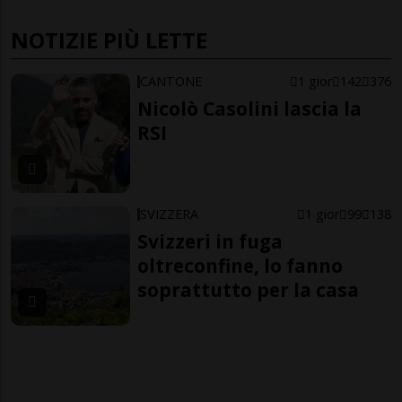
NOTIZIE PIÙ LETTE
CANTONE
1 gior
142
376
Nicolò Casolini lascia la
RSI
SVIZZERA
1 gior
99
138
Svizzeri in fuga
oltreconfine, lo fanno
soprattutto per la casa