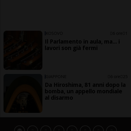
KOSOVO
6 ore
1
Il Parlamento in aula, ma... i
lavori son già fermi
GIAPPONE
6 ore
25
Da Hiroshima, 81 anni dopo la
bomba, un appello mondiale
al disarmo