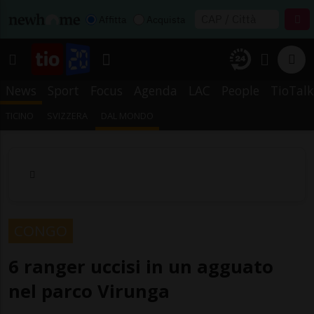
Affitta
Acquista
News
Sport
Focus
Agenda
LAC
People
TioTalk
TICINO
SVIZZERA
DAL MONDO
CONGO
6 ranger uccisi in un agguato
nel parco Virunga