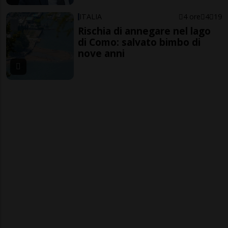
ITALIA
4 ore
4
19
Rischia di annegare nel lago
di Como: salvato bimbo di
nove anni