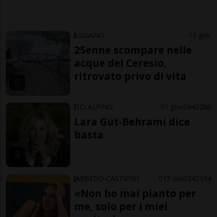
LUGANO
1 gior
25enne scompare nelle
acque del Ceresio,
ritrovato privo di vita
SCI ALPINO
1 gior
64
286
Lara Gut-Behrami dice
basta
ARBEDO-CASTIONE
13 ore
24
154
«Non ho mai pianto per
me, solo per i miei