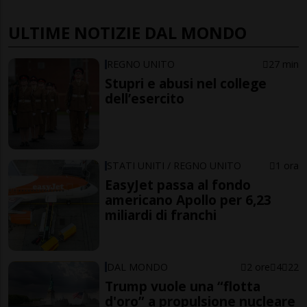
ULTIME NOTIZIE DAL MONDO
REGNO UNITO
27 min
Stupri e abusi nel college
dell’esercito
STATI UNITI / REGNO UNITO
1 ora
EasyJet passa al fondo
americano Apollo per 6,23
miliardi di franchi
DAL MONDO
2 ore
4
22
Trump vuole una “flotta
d'oro” a propulsione nucleare