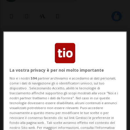
10 gen 2021 - 16:33
La vostra privacy è per noi molto importante
Noi e i nostri
594
partner archiviamo e accediamo ai dati personali,
come i dati di navigazione gli o identificatori univoci, sul tuo
dispositivo . Selezionando Accetto, abiliti le tecnologie di
GOMA - Almeno 6 ranger sono stati uccisi
tracciamento affinché supportino gli scopi mostrati alla voce "Noi e i
nostri partner trattiamo i dati da fornire". Nel caso in cui queste
oggi in un attacco da parte di uomini
tecnologie dovessero essere disabilitate, alcuni contenuti e annunci
visualizzati potrebbero non essere rilevanti. Puoi accedere
armati nel Parco nazionale Virunga nella
nuovamente a questo menu per modificare le tue scelte o per
revocare il consenso facendo clic sul link Gestisci le preferenze in
Repubblica democratica del Congo
fondo alla pagina web.. Tali scelte avranno effetto nel contesto del
nostro Sito web. Per maggiori informazioni, consulta l'Informativa