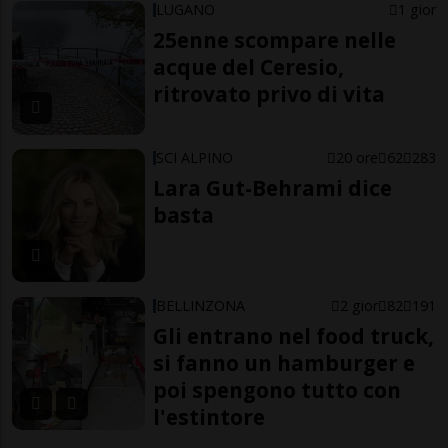
LUGANO
1 gior
25enne scompare nelle
acque del Ceresio,
ritrovato privo di vita
SCI ALPINO
20 ore
62
283
Lara Gut-Behrami dice
basta
BELLINZONA
2 gior
82
191
Gli entrano nel food truck,
si fanno un hamburger e
poi spengono tutto con
l'estintore