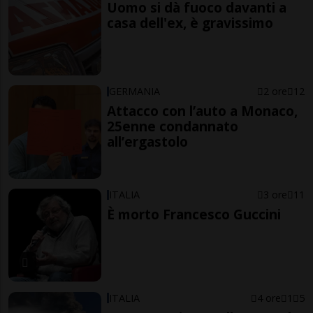
Uomo si dà fuoco davanti a
casa dell'ex, è gravissimo
GERMANIA
2 ore
12
Attacco con l’auto a Monaco,
25enne condannato
all’ergastolo
ITALIA
3 ore
11
È morto Francesco Guccini
ITALIA
4 ore
1
5