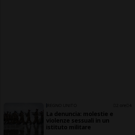
REGNO UNITO
2 ore
4
La denuncia: molestie e
violenze sessuali in un
istituto militare