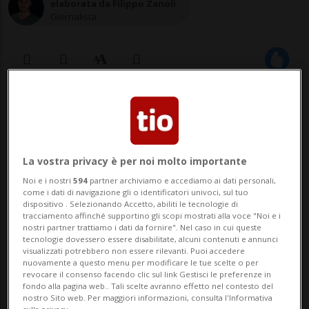
elaborata da Filippo Zanoli
Giornalista
23 dic 2020 - 15:54
PARIGI - La situazione degli
La vostra privacy è per noi molto importante
autotrasportatori attualmente bloccati
Noi e i nostri
594
partner archiviamo e accediamo ai dati personali,
nel Regno Unito "è ancora lontana da una
come i dati di navigazione gli o identificatori univoci, sul tuo
dispositivo . Selezionando Accetto, abiliti le tecnologie di
soluzione", nonostante la riapertura del
tracciamento affinché supportino gli scopi mostrati alla voce "Noi e i
nostri partner trattiamo i dati da fornire". Nel caso in cui queste
confine con la Francia ai camionisti che
tecnologie dovessero essere disabilitate, alcuni contenuti e annunci
visualizzati potrebbero non essere rilevanti. Puoi accedere
presentano un test negativo al
nuovamente a questo menu per modificare le tue scelte o per
revocare il consenso facendo clic sul link Gestisci le preferenze in
coronavirus. Intervis...
fondo alla pagina web.. Tali scelte avranno effetto nel contesto del
nostro Sito web. Per maggiori informazioni, consulta l'Informativa