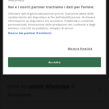
sulla privacy.
Noi e i nostri partner trattiamo i dati per fornire:
🔐 Sblocca il nostro archivio
Utilizzare dati di geolocalizzazione precisi. Scansione attiva delle
esclusivo!
caratteristiche del dispositivo ai fini dell’identificazione. Archiviare
informazioni su dispositivo e/o accedervi. Pubblicità e contenuti
personalizzati, misurazione delle prestazioni dei contenuti e degli
Sottoscrivi un abbonamento
Archivio
per
annunci, ricerche sul pubblico, sviluppo di servizi.
Elenco dei partner (fornitori)
leggere questo articolo, oppure scegli
MyTioAbo
per accedere all'archivio e
navigare su sito e app senza pubblicità.
Mostra finalità
ACCEDI
Accetto
Entra nel
canale WhatsApp
di
Ticinonline.