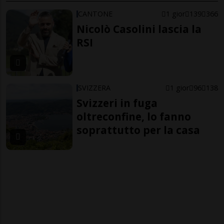
CANTONE
1 gior
139
366
Nicolò Casolini lascia la
RSI
SVIZZERA
1 gior
96
138
Svizzeri in fuga
oltreconfine, lo fanno
soprattutto per la casa