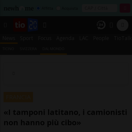
Affitta
Acquista
News
Sport
Focus
Agenda
LAC
People
TioTalk
TICINO
SVIZZERA
DAL MONDO
FRANCIA
«I tamponi latitano, i camionisti
non hanno più cibo»