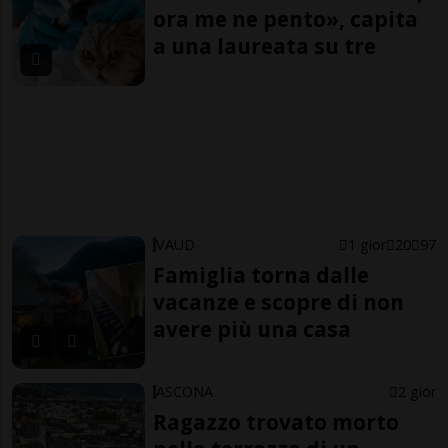
ora me ne pento», capita
a una laureata su tre
VAUD
1 gior
20
97
Famiglia torna dalle
vacanze e scopre di non
avere più una casa
ASCONA
2 gior
Ragazzo trovato morto