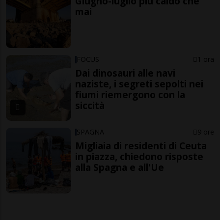
Giugno-luglio più caldo che
mai
FOCUS
1 ora
Dai dinosauri alle navi
naziste, i segreti sepolti nei
fiumi riemergono con la
siccità
SPAGNA
9 ore
Migliaia di residenti di Ceuta
in piazza, chiedono risposte
alla Spagna e all'Ue