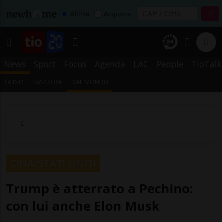
Affitta
Acquista
News
Sport
Focus
Agenda
LAC
People
TioTalk
TICINO
SVIZZERA
DAL MONDO
CINA/STATI UNITI
Trump è atterrato a Pechino:
con lui anche Elon Musk