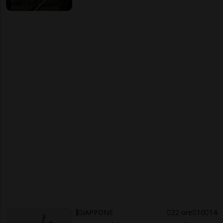
GIAPPONE
22 ore
10
14