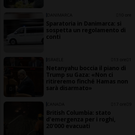
DANIMARCA
10 ore
Sparatoria in Danimarca: si
sospetta un regolamento di
conti
ISRAELE
13 ore
1
Netanyahu boccia il piano di
Trump su Gaza: «Non ci
ritireremo finché Hamas non
sarà disarmato»
CANADA
17 ore
9
British Columbia: stato
d'emergenza per i roghi,
20'000 evacuati