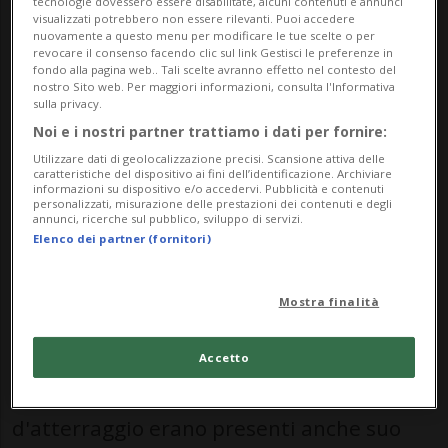
tecnologie dovessero essere disabilitate, alcuni contenuti e annunci
Zheng, dall'ambasciatore Usa in Cina
visualizzati potrebbero non essere rilevanti. Puoi accedere
nuovamente a questo menu per modificare le tue scelte o per
David Perdue e dall'ambasciatore cinese
revocare il consenso facendo clic sul link Gestisci le preferenze in
fondo alla pagina web.. Tali scelte avranno effetto nel contesto del
negli Stati Uniti Xie Feng. Lo riporta la
nostro Sito web. Per maggiori informazioni, consulta l'Informativa
sulla privacy.
Cnn.
Noi e i nostri partner trattiamo i dati per fornire:
Utilizzare dati di geolocalizzazione precisi. Scansione attiva delle
caratteristiche del dispositivo ai fini dell’identificazione. Archiviare
Il presidente degli Stati Uniti è stato
informazioni su dispositivo e/o accedervi. Pubblicità e contenuti
personalizzati, misurazione delle prestazioni dei contenuti e degli
ricevuto in pompa magna al suo arrivo
annunci, ricerche sul pubblico, sviluppo di servizi.
Elenco dei partner (fornitori)
all'aeroporto di Pechino. Il tappeto rosso è
stato srotolato sulla pista mentre
Mostra finalità
trecento bambini, vestiti con uniformi blu
e bianche, sventolavano bandiere
Accetto
americane e cinesi. Sulla pista
d'atterraggio erano presenti anche suo