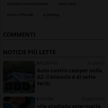
relazioni internazionali
stati uniti
visita ufficiale
xi jinping
COMMENTI
NOTIZIE PIÙ LETTE
MEZZOVICO
1 gior
21
Auto contro camper sulla
A2: il bilancio è di sette
feriti
SVIZZERA
3 gior
24
51
«Ho studiato veterinaria,