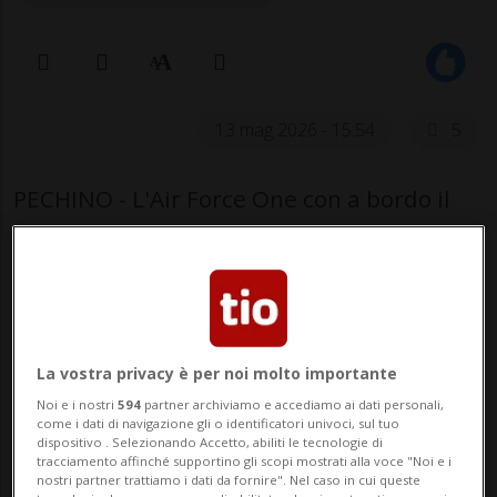
13 mag 2026 - 15:54
5
PECHINO - L'Air Force One con a bordo il
presidente degli Stati Uniti Donald Trump
è appena atterrato a Pechino. Lo riporta il
South China Morning Post. La visita del
tycoon durerà fino a venerdì. Domani
La vostra privacy è per noi molto importante
incontrerà una prima volta Xi Jinping.
Noi e i nostri
594
partner archiviamo e accediamo ai dati personali,
come i dati di navigazione gli o identificatori univoci, sul tuo
Trump è stato accolto al suo arrivo a
dispositivo . Selezionando Accetto, abiliti le tecnologie di
tracciamento affinché supportino gli scopi mostrati alla voce "Noi e i
Pechino dal vicepresidente cinese Han
nostri partner trattiamo i dati da fornire". Nel caso in cui queste