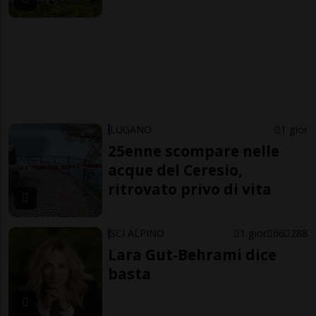
LUGANO
1 gior
25enne scompare nelle
acque del Ceresio,
ritrovato privo di vita
SCI ALPINO
1 gior
66
288
Lara Gut-Behrami dice
basta