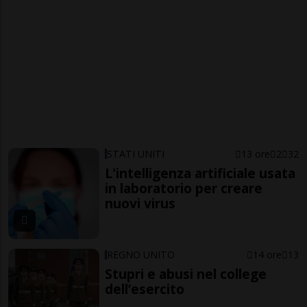
STATI UNITI
13 ore
2
32
L'intelligenza artificiale usata
in laboratorio per creare
nuovi virus
REGNO UNITO
14 ore
13
Stupri e abusi nel college
dell’esercito