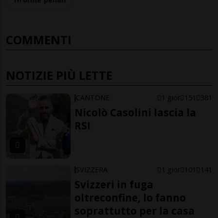
COMMENTI
NOTIZIE PIÙ LETTE
CANTONE
1 gior
151
381
Nicolò Casolini lascia la
RSI
SVIZZERA
1 gior
101
141
Svizzeri in fuga
oltreconfine, lo fanno
soprattutto per la casa