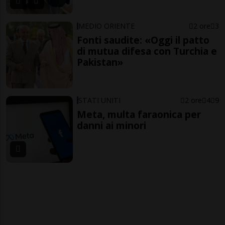
MEDIO ORIENTE
2 ore
3
Fonti saudite: «Oggi il patto
di mutua difesa con Turchia e
Pakistan»
STATI UNITI
2 ore
4
9
Meta, multa faraonica per
danni ai minori