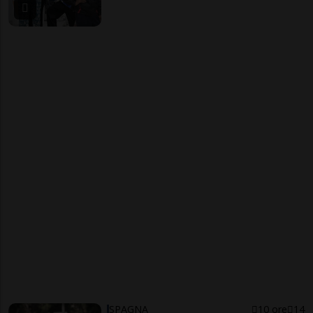
SPAGNA
10 ore
14