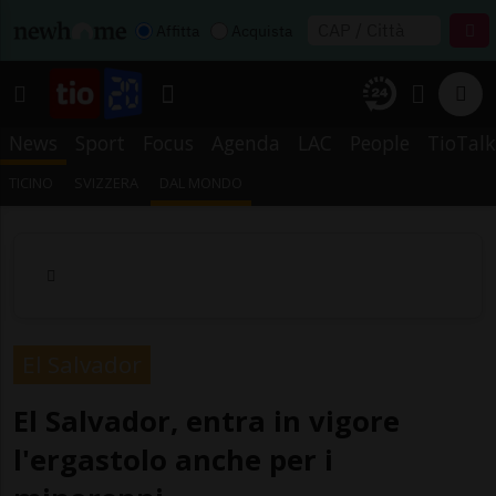
Affitta
Acquista
News
Sport
Focus
Agenda
LAC
People
TioTalk
TICINO
SVIZZERA
DAL MONDO
El Salvador
El Salvador, entra in vigore
l'ergastolo anche per i