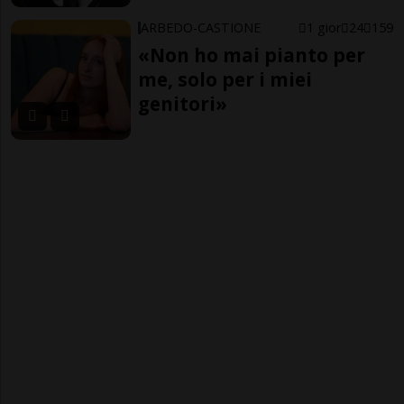
ARBEDO-CASTIONE
1 gior
24
159
«Non ho mai pianto per
me, solo per i miei
genitori»