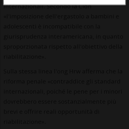
internazionali. Secondo la Cidh
«l'imposizione dell'ergastolo a bambini e
adolescenti è incompatibile con la
giurisprudenza interamericana, in quanto
sproporzionata rispetto all'obiettivo della
riabilitazione».
Sulla stessa linea l'ong Hrw afferma che la
riforma penale «contraddice gli standard
internazionali, poiché le pene per i minori
dovrebbero essere sostanzialmente più
brevi e offrire reali opportunità di
riabilitazione».