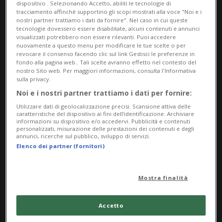
dispositivo . Selezionando Accetto, abiliti le tecnologie di
Il testo introduce la condanna alla pena
tracciamento affinché supportino gli scopi mostrati alla voce "Noi e i
nostri partner trattiamo i dati da fornire". Nel caso in cui queste
perpetua per i reati di omicidio - compreso
tecnologie dovessero essere disabilitate, alcuni contenuti e annunci
visualizzati potrebbero non essere rilevanti. Puoi accedere
il femminicidio - stupro e appartenenza a
nuovamente a questo menu per modificare le tue scelte o per
revocare il consenso facendo clic sul link Gestisci le preferenze in
bande criminali, considerate gruppi
fondo alla pagina web.. Tali scelte avranno effetto nel contesto del
nostro Sito web. Per maggiori informazioni, consulta l'Informativa
terroristici, negando il diritto alla libertà
sulla privacy.
Noi e i nostri partner trattiamo i dati per fornire:
condizionale o alla scarcerazione
Utilizzare dati di geolocalizzazione precisi. Scansione attiva delle
anticipata.
caratteristiche del dispositivo ai fini dell’identificazione. Archiviare
informazioni su dispositivo e/o accedervi. Pubblicità e contenuti
personalizzati, misurazione delle prestazioni dei contenuti e degli
annunci, ricerche sul pubblico, sviluppo di servizi.
Organizzazioni come la Commissione
Elenco dei partner (fornitori)
Interamericana per i Diritti Umani (Cidh) e
Human Rights Watch (Hrw) denunciano
Mostra finalità
tuttavia che tali misure sono incompatibili
Accetto
con gli standard costituzionali