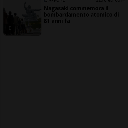
GIAPPONE
20 ore
10
14
Nagasaki commemora il
bombardamento atomico di
81 anni fa