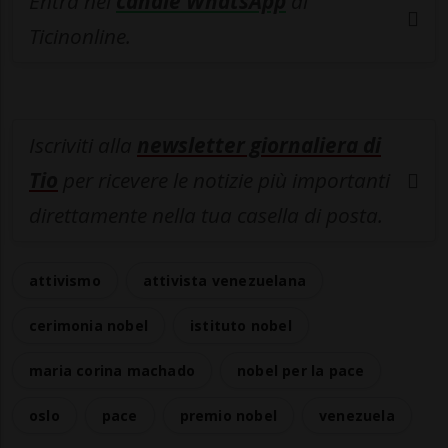
Entra nel
canale WhatsApp
di
Ticinonline.
Iscriviti alla
newsletter giornaliera di
Tio
per ricevere le notizie più importanti
direttamente nella tua casella di posta.
attivismo
attivista venezuelana
cerimonia nobel
istituto nobel
maria corina machado
nobel per la pace
oslo
pace
premio nobel
venezuela