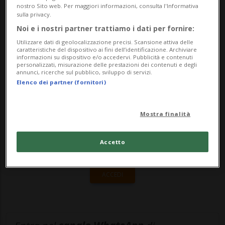
nostro Sito web. Per maggiori informazioni, consulta l'Informativa
Maria Corina Machado. Lo ha annunciato
sulla privacy.
Noi e i nostri partner trattiamo i dati per fornire:
l...
Utilizzare dati di geolocalizzazione precisi. Scansione attiva delle
caratteristiche del dispositivo ai fini dell’identificazione. Archiviare
informazioni su dispositivo e/o accedervi. Pubblicità e contenuti
🔐 Sblocca il nostro archivio
personalizzati, misurazione delle prestazioni dei contenuti e degli
annunci, ricerche sul pubblico, sviluppo di servizi.
esclusivo!
Elenco dei partner (fornitori)
Sottoscrivi un abbonamento
Archivio
per
Mostra finalità
leggere questo articolo, oppure scegli
MyTioAbo
per accedere all'archivio e
Accetto
navigare su sito e app senza pubblicità.
ACCEDI