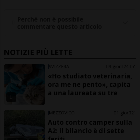
Perché non è possibile
commentare questo articolo
NOTIZIE PIÙ LETTE
SVIZZERA
3 gior
24
51
«Ho studiato veterinaria,
ora me ne pento», capita
a una laureata su tre
MEZZOVICO
1 gior
21
Auto contro camper sulla
A2: il bilancio è di sette
feriti