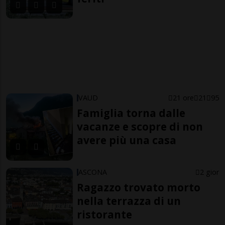
VAUD
21 ore
21
95
Famiglia torna dalle
vacanze e scopre di non
avere più una casa
ASCONA
2 gior
Ragazzo trovato morto
nella terrazza di un
ristorante