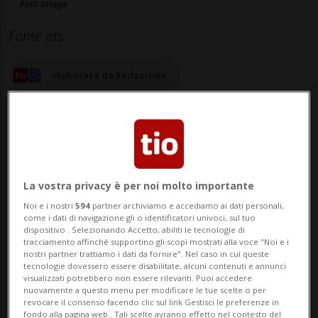
Foto Imago
Fonte ats
elaborata da Redazione
10 ott 2025 - 11:13
Aggiornamento 12:55
La vostra privacy è per noi molto importante
Noi e i nostri
594
partner archiviamo e accediamo ai dati personali,
OSLO - Donald Trump dovrà digerire la
come i dati di navigazione gli o identificatori univoci, sul tuo
dispositivo . Selezionando Accetto, abiliti le tecnologie di
delusione: il premio Nobel per la pace, così
tracciamento affinché supportino gli scopi mostrati alla voce "Noi e i
nostri partner trattiamo i dati da fornire". Nel caso in cui queste
tanto agognato dal tycoon alla luce di
tecnologie dovessero essere disabilitate, alcuni contenuti e annunci
visualizzati potrebbero non essere rilevanti. Puoi accedere
quanto avvenuto nelle ultime ore a Gaza, è
nuovamente a questo menu per modificare le tue scelte o per
revocare il consenso facendo clic sul link Gestisci le preferenze in
stato assegnato all'attivista venezuelana
fondo alla pagina web.. Tali scelte avranno effetto nel contesto del