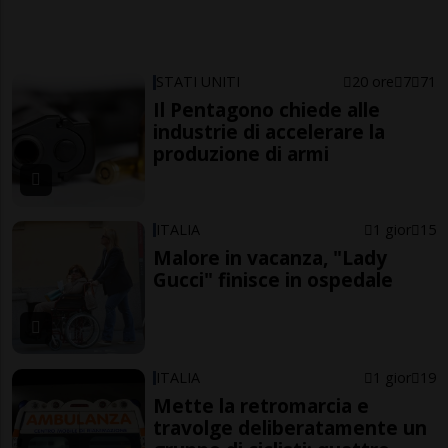
STATI UNITI
20 ore
7
71
Il Pentagono chiede alle
industrie di accelerare la
produzione di armi
ITALIA
1 gior
15
Malore in vacanza, "Lady
Gucci" finisce in ospedale
ITALIA
1 gior
19
Mette la retromarcia e
travolge deliberatamente un