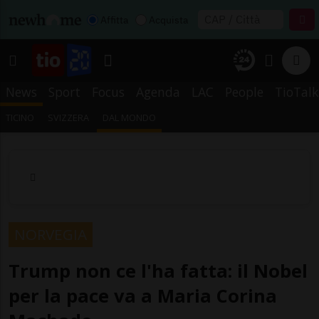
Affitta
Acquista
News
Sport
Focus
Agenda
LAC
People
TioTalk
TICINO
SVIZZERA
DAL MONDO
NORVEGIA
Trump non ce l'ha fatta: il Nobel
per la pace va a Maria Corina