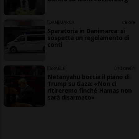
DANIMARCA
8 ore
Sparatoria in Danimarca: si
sospetta un regolamento di
conti
ISRAELE
10 ore
1
Netanyahu boccia il piano di
Trump su Gaza: «Non ci
ritireremo finché Hamas non
sarà disarmato»