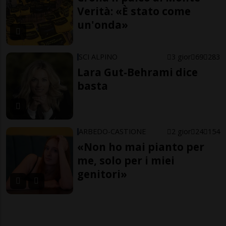
Verità: «È stato come
un'onda»
SCI ALPINO
3 gior
69
283
Lara Gut-Behrami dice
basta
ARBEDO-CASTIONE
2 gior
24
154
«Non ho mai pianto per
me, solo per i miei
genitori»