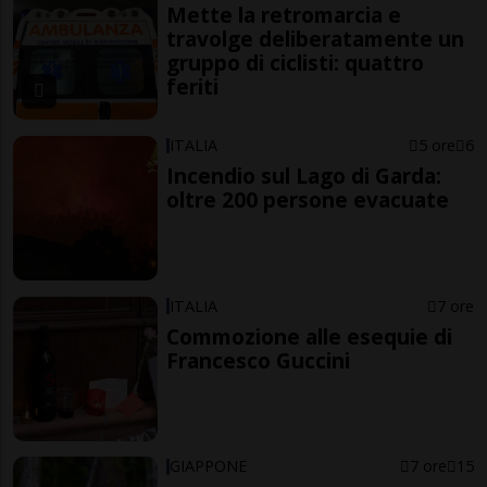
Mette la retromarcia e
travolge deliberatamente un
gruppo di ciclisti: quattro
feriti
ITALIA
5 ore
6
Incendio sul Lago di Garda:
oltre 200 persone evacuate
ITALIA
7 ore
Commozione alle esequie di
Francesco Guccini
GIAPPONE
7 ore
15