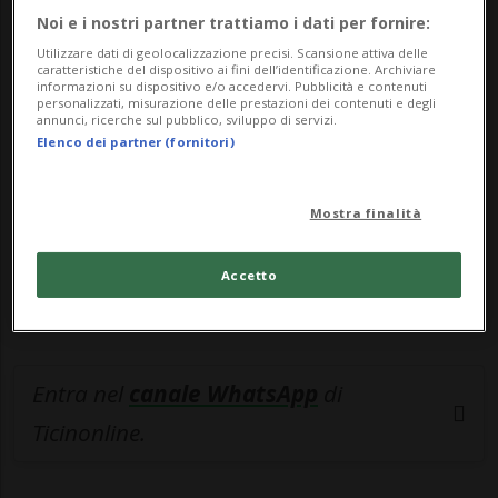
Noi e i nostri partner trattiamo i dati per fornire:
🔐 Sblocca il nostro archivio
Utilizzare dati di geolocalizzazione precisi. Scansione attiva delle
caratteristiche del dispositivo ai fini dell’identificazione. Archiviare
esclusivo!
informazioni su dispositivo e/o accedervi. Pubblicità e contenuti
personalizzati, misurazione delle prestazioni dei contenuti e degli
annunci, ricerche sul pubblico, sviluppo di servizi.
Sottoscrivi un abbonamento
Archivio
per
Elenco dei partner (fornitori)
leggere questo articolo, oppure scegli
MyTioAbo
per accedere all'archivio e
Mostra finalità
navigare su sito e app senza pubblicità.
Accetto
ACCEDI
Entra nel
canale WhatsApp
di
Ticinonline.