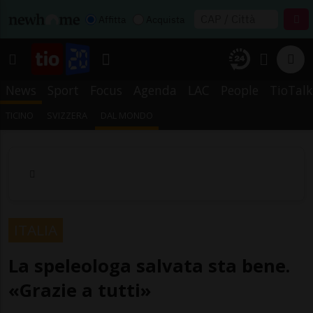
Affitta
Acquista
News
Sport
Focus
Agenda
LAC
People
TioTalk
TICINO
SVIZZERA
DAL MONDO
ITALIA
La speleologa salvata sta bene.
«Grazie a tutti»