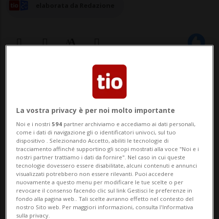
elaborata da Redazione
19 dic 2024 - 17:23
BERGAMO - «Ora sto bene e sono fuori
La vostra privacy è per noi molto importante
pericolo. Ho solo bisogno di recuperare e
Noi e i nostri
594
partner archiviamo e accediamo ai dati personali,
come i dati di navigazione gli o identificatori univoci, sul tuo
di riposo. Grazie a tutti»: sono le parole
dispositivo . Selezionando Accetto, abiliti le tecnologie di
tracciamento affinché supportino gli scopi mostrati alla voce "Noi e i
con cui Ottavia Piana, la speleologa
nostri partner trattiamo i dati da fornire". Nel caso in cui queste
tecnologie dovessero essere disabilitate, alcuni contenuti e annunci
bresciana di 32 anni rimasta bloccata e
visualizzati potrebbero non essere rilevanti. Puoi accedere
nuovamente a questo menu per modificare le tue scelte o per
ferita per più di tre giorni nella grotta
revocare il consenso facendo clic sul link Gestisci le preferenze in
fondo alla pagina web.. Tali scelte avranno effetto nel contesto del
'Abiss...
nostro Sito web. Per maggiori informazioni, consulta l'Informativa
sulla privacy.