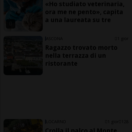
«Ho studiato veterinaria,
ora me ne pento», capita
a una laureata su tre
ASCONA
1 gior
Ragazzo trovato morto
nella terrazza di un
ristorante
LOCARNO
1 gior
128
Crolla il palco al Monte