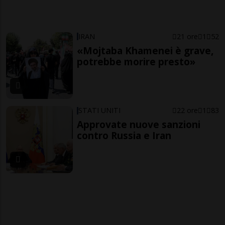
IRAN
21 ore
1
52
«Mojtaba Khamenei è grave,
potrebbe morire presto»
STATI UNITI
22 ore
1
83
Approvate nuove sanzioni
contro Russia e Iran