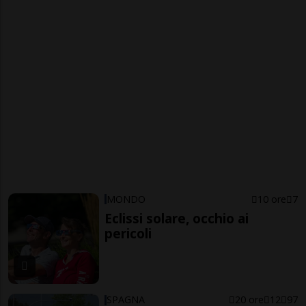
MONDO
10 ore
7
Eclissi solare, occhio ai
pericoli
SPAGNA
20 ore
12
97