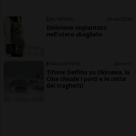
DAL MONDO
8 ore
5
42
Embrione impiantato
nell'utero sbagliato
CINA/GIAPPONE
8 ore
1
Tifone Delfino su Okinawa, la
Cina chiude i porti e le rotte
dei traghetti