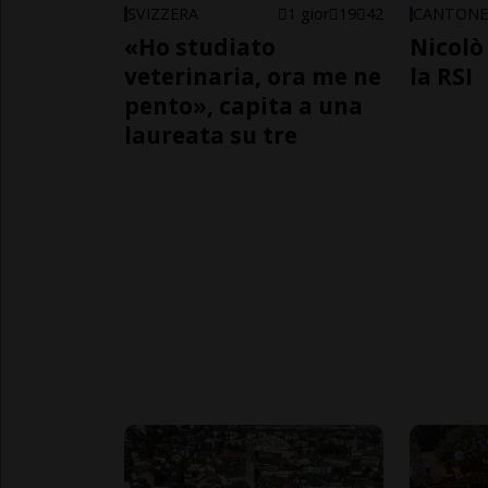
SVIZZERA
1 gior
19
42
CANTON
«Ho studiato
Nicolò 
veterinaria, ora me ne
la RSI
pento», capita a una
laureata su tre