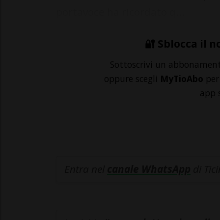
portavoce ha ricordato q...
🔐 Sblocca il n
Sottoscrivi un abbonamen
oppure scegli
MyTioAbo
per 
app 
Entra nel
canale WhatsApp
di Tic