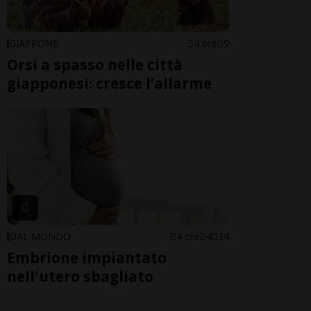
GIAPPONE
4 ore
9
Orsi a spasso nelle città
giapponesi: cresce l’allarme
DAL MONDO
4 ore
4
34
Embrione impiantato
nell'utero sbagliato