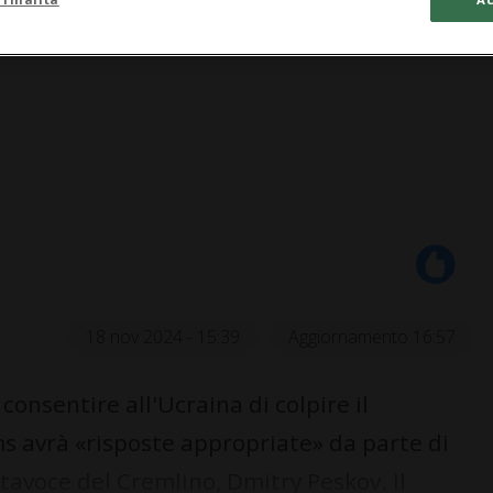
18 nov 2024 - 15:39
Aggiornamento 16:57
consentire all'Ucraina di colpire il
cms avrà «risposte appropriate» da parte di
rtavoce del Cremlino, Dmitry Peskov. Il