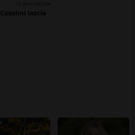
E
2 gior
168
394
Casolini lascia