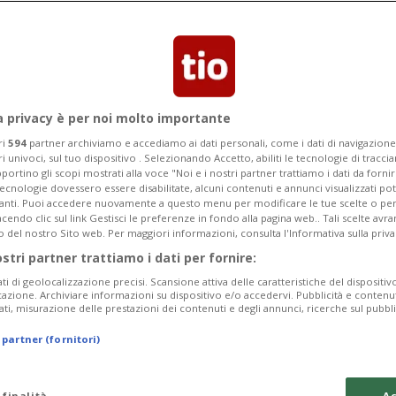
ce Peskov alla Tass - se sceglieranno di
e potenzialmente pericoloso»
a privacy è per noi molto importante
ri
594
partner archiviamo e accediamo ai dati personali, come i dati di navigazione 
ri univoci, sul tuo dispositivo . Selezionando Accetto, abiliti le tecnologie di tracc
portino gli scopi mostrati alla voce "Noi e i nostri partner trattiamo i dati da fornir
tecnologie dovessero essere disabilitate, alcuni contenuti e annunci visualizzati 
vanti. Puoi accedere nuovamente a questo menu per modificare le tue scelte o per
endo clic sul link Gestisci le preferenze in fondo alla pagina web.. Tali scelte avr
o del nostro Sito web. Per maggiori informazioni, consulta l'Informativa sulla priva
ostri partner trattiamo i dati per fornire:
ati di geolocalizzazione precisi. Scansione attiva delle caratteristiche del dispositivo 
icazione. Archiviare informazioni su dispositivo e/o accedervi. Pubblicità e contenu
ati, misurazione delle prestazioni dei contenuti e degli annunci, ricerche sul pubbl
 partner (fornitori)
 finalità
Ac