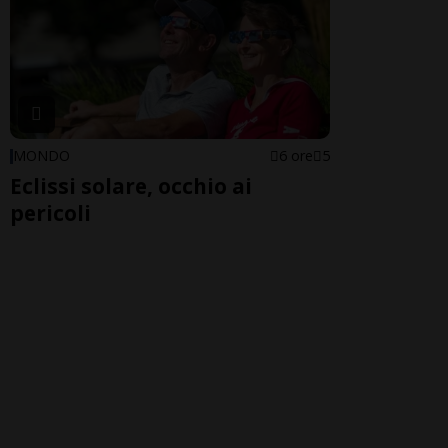
MONDO
6 ore
5
Eclissi solare, occhio ai
pericoli