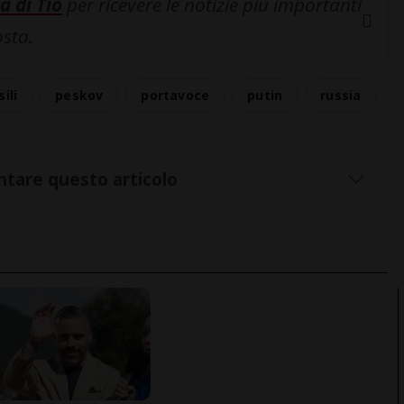
a di Tio
per ricevere le notizie più importanti
osta.
ili
peskov
portavoce
putin
russia
tare questo articolo