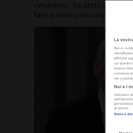
«Vedremo - ha detto il portavo
fare questo passo avventato 
La vostr
Noi e i nost
identificato
affinché sup
cui queste 
essere rile
consenso fac
nel contest
Noi e i n
Utilizzare d
dell’identif
personalizz
di servizi.
Elenco dei
Mostra