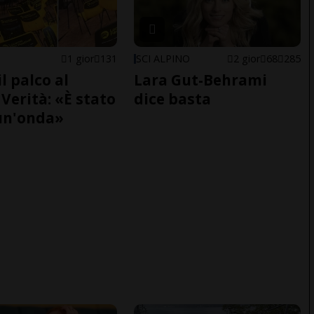
1 gior
131
SCI ALPINO
2 gior
68
285
il palco al
Lara Gut-Behrami
Verità: «È stato
dice basta
un'onda»