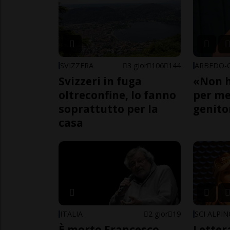
SVIZZERA
3 gior
106
144
Svizzeri in fuga
«Non h
oltreconfine, lo fanno
per me,
soprattutto per la
genito
casa
ITALIA
2 gior
19
SCI ALPI
È morto Francesco
Letter