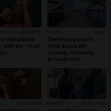
ARBEDO-CASTIONE
2 gior
24
155
LUGANO
2 gior
o mai pianto
25enne scompare
 solo per i miei
nelle acque del
ri»
Ceresio, ritrovato
privo di vita
NO
1 gior
26
96
CONFINE
1 gior
46
81
a da brividi per
Controlli a tappeto