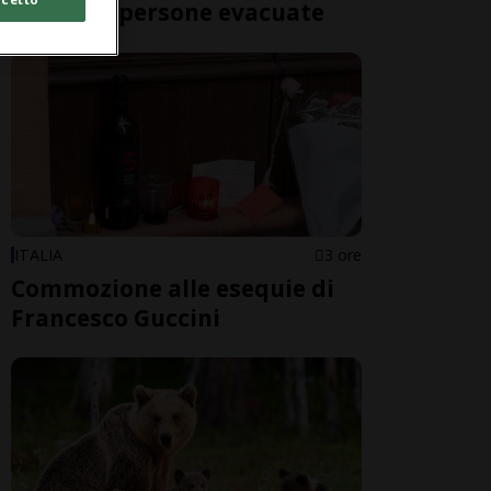
oltre 200 persone evacuate
ITALIA
3 ore
Commozione alle esequie di
Francesco Guccini