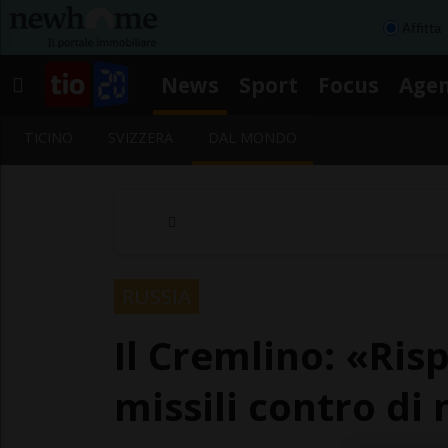
Affitta
News
Sport
Focus
Age
TICINO
SVIZZERA
DAL MONDO
RUSSIA
Il Cremlino: «Ris
missili contro di 