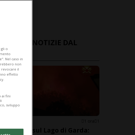
ULTIME NOTIZIE DAL
gli o
MONDO
iamento
e". Nel caso in
potrebbero non
 revocare il
anno effetto
cy.
ai fini
ti
ico, sviluppo
ITALIA
1 ora
1
Incendio sul Lago di Garda:
cetto