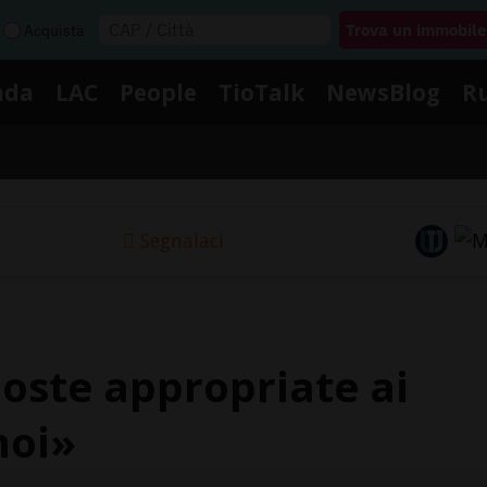
Acquista
nda
LAC
People
TioTalk
NewsBlog
R
Segnalaci
poste appropriate ai
noi»