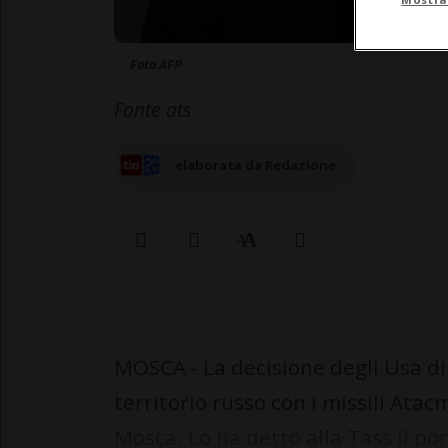
Foto AFP
Fonte ats
elaborata da Redazione
MOSCA - La decisione degli Usa di 
territorio russo con i missili Ata
Mosca. Lo ha detto alla Tass il po