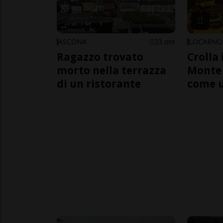
ASCONA
23 ore
LOCARNO
Ragazzo trovato
Crolla 
morto nella terrazza
Monte 
di un ristorante
come 