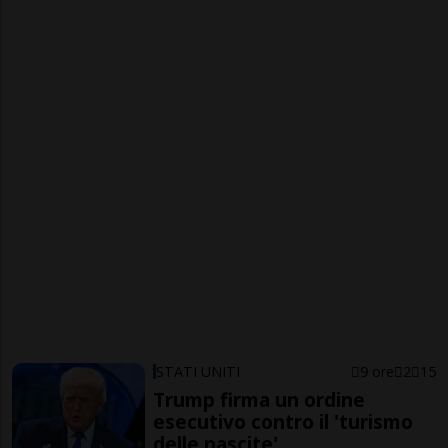
STATI UNITI
9 ore
2
15
Trump firma un ordine
esecutivo contro il 'turismo
delle nascite'