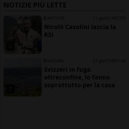
NOTIZIE PIÙ LETTE
CANTONE
1 gior
149
379
Nicolò Casolini lascia la
RSI
SVIZZERA
1 gior
100
142
Svizzeri in fuga
oltreconfine, lo fanno
soprattutto per la casa