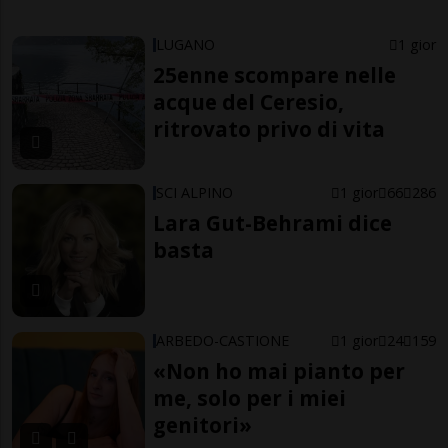
LUGANO
1 gior
25enne scompare nelle
acque del Ceresio,
ritrovato privo di vita
SCI ALPINO
1 gior
66
286
Lara Gut-Behrami dice
basta
ARBEDO-CASTIONE
1 gior
24
159
«Non ho mai pianto per
me, solo per i miei
genitori»