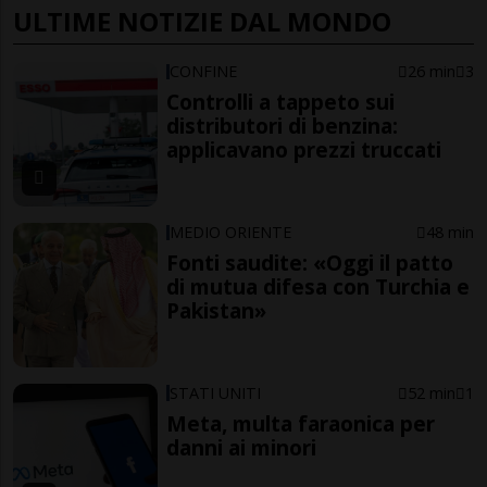
ULTIME NOTIZIE DAL MONDO
CONFINE
26 min
3
Controlli a tappeto sui
distributori di benzina:
applicavano prezzi truccati
MEDIO ORIENTE
48 min
Fonti saudite: «Oggi il patto
di mutua difesa con Turchia e
Pakistan»
STATI UNITI
52 min
1
Meta, multa faraonica per
danni ai minori