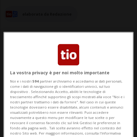
elaborata da Redazione
07 ago 2024 - 21:05
La vostra privacy è per noi molto importante
BRUXELLES - Davanti alla distruzione a
Noi e i nostri
594
partner archiviamo e accediamo ai dati personali,
Gaza «divento così furioso che vorrei
come i dati di navigazione gli o identificatori univoci, sul tuo
dispositivo . Selezionando Accetto, abiliti le tecnologie di
affondare un coltello affilato nella gola di
tracciamento affinché supportino gli scopi mostrati alla voce "Noi e i
nostri partner trattiamo i dati da fornire". Nel caso in cui queste
ogni ebreo che incontro». È scandalo in
tecnologie dovessero essere disabilitate, alcuni contenuti e annunci
visualizzati potrebbero non essere rilevanti. Puoi accedere
Belgio per le frasi shock apparse in una
nuovamente a questo menu per modificare le tue scelte o per
revocare il consenso facendo clic sul link Gestisci le preferenze in
rubrica satirica sulla rivista fiamminga
fondo alla pagina web.. Tali scelte avranno effetto nel contesto del
nostro Sito web. Per maggiori informazioni, consulta l'Informativa