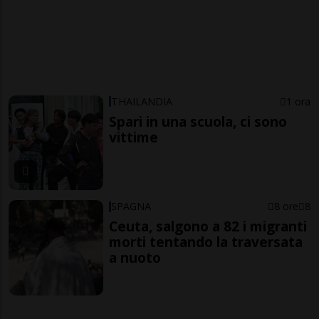
THAILANDIA
1 ora
Spari in una scuola, ci sono
vittime
SPAGNA
8 ore
8
Ceuta, salgono a 82 i migranti
morti tentando la traversata
a nuoto