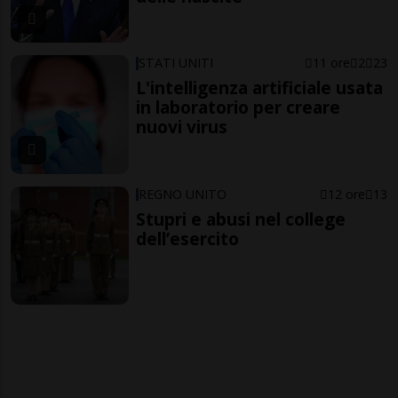
STATI UNITI
11 ore
2
23
L'intelligenza artificiale usata
in laboratorio per creare
nuovi virus
REGNO UNITO
12 ore
13
Stupri e abusi nel college
dell’esercito