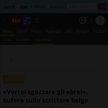
Affitta
Acquista
News
Sport
Focus
Agenda
LAC
People
TioTalk
TICINO
SVIZZERA
DAL MONDO
BELGIO
«Vorrei sgozzare gli ebrei»,
bufera sullo scrittore belga