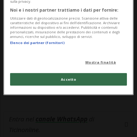
Hu...
sulla privacy.
Noi e i nostri partner trattiamo i dati per fornire:
Utilizzare dati di geolocalizzazione precisi. Scansione attiva delle
🔐 Sblocca il nostro archivio
caratteristiche del dispositivo ai fini dell’identificazione. Archiviare
informazioni su dispositivo e/o accedervi. Pubblicità e contenuti
esclusivo!
personalizzati, misurazione delle prestazioni dei contenuti e degli
annunci, ricerche sul pubblico, sviluppo di servizi.
Elenco dei partner (fornitori)
Sottoscrivi un abbonamento
Archivio
per
leggere questo articolo, oppure scegli
MyTioAbo
per accedere all'archivio e
Mostra finalità
navigare su sito e app senza pubblicità.
Accetto
ACCEDI
Entra nel
canale WhatsApp
di
Ticinonline.