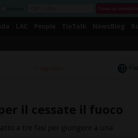
Acquista
nda
LAC
People
TioTalk
NewsBlog
R
Segnalaci
per il cessate il fuoco
atto a tre fasi per giungere a una