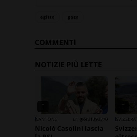
egitto
gaza
COMMENTI
NOTIZIE PIÙ LETTE
CANTONE
1 gior
139
370
SVIZZERA
Nicolò Casolini lascia
Svizzer
la RSI
oltrec