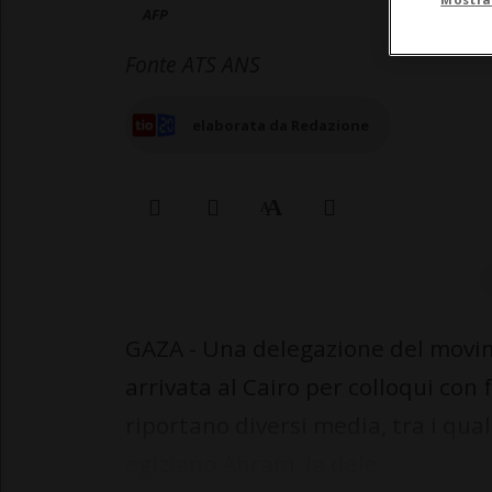
AFP
Fonte ATS ANS
elaborata da Redazione
GAZA - Una delegazione del movime
arrivata al Cairo per colloqui con 
riportano diversi media, tra i qua
egiziano Ahram, la dele...