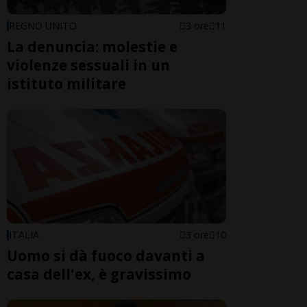
REGNO UNITO
3 ore
11
La denuncia: molestie e
violenze sessuali in un
istituto militare
ITALIA
3 ore
10
Uomo si dà fuoco davanti a
casa dell'ex, è gravissimo