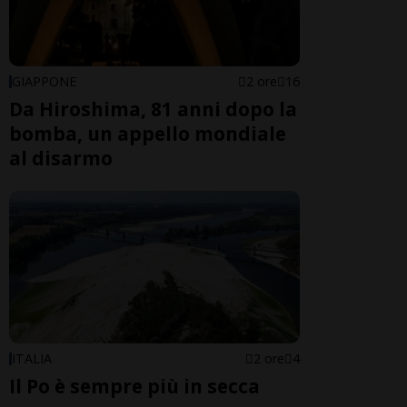
GIAPPONE
2 ore
16
Da Hiroshima, 81 anni dopo la
bomba, un appello mondiale
al disarmo
ITALIA
2 ore
4
Il Po è sempre più in secca