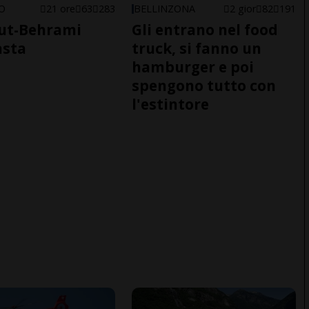
NO
21 ore
63
283
BELLINZONA
2 gior
82
191
ut-Behrami
Gli entrano nel food
asta
truck, si fanno un
hamburger e poi
spengono tutto con
l'estintore