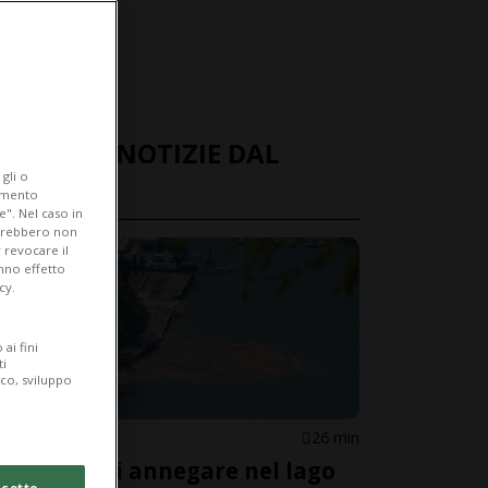
ULTIME NOTIZIE DAL
gli o
MONDO
iamento
e". Nel caso in
potrebbero non
 revocare il
anno effetto
cy.
ai fini
ti
ico, sviluppo
ITALIA
26 min
Rischia di annegare nel lago
cetto