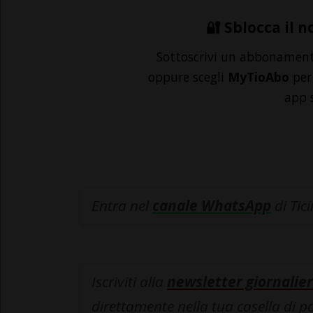
🔐 Sblocca il n
Sottoscrivi un abbonamen
oppure scegli
MyTioAbo
per 
app 
Entra nel
canale WhatsApp
di Tic
Iscriviti alla
newsletter giornalier
direttamente nella tua casella di p