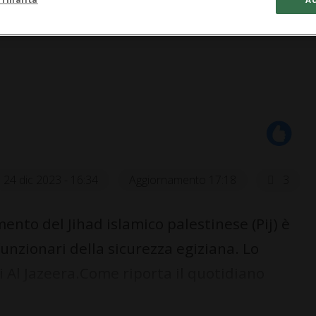
24 dic 2023 - 16:34
Aggiornamento 17:18
3
nto del Jihad islamico palestinese (Pij) è
funzionari della sicurezza egiziana. Lo
li Al Jazeera.Come riporta il quotidiano