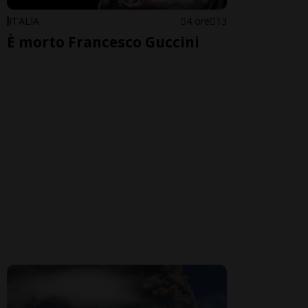
ITALIA
4 ore
13
È morto Francesco Guccini