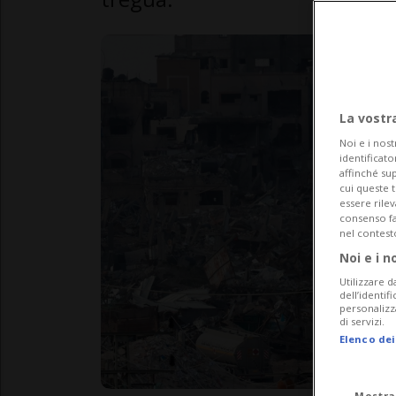
La vostr
Noi e i nost
identificato
affinché sup
cui queste 
essere rile
consenso fac
nel contest
Noi e i n
Utilizzare d
dell’identif
personalizz
di servizi.
Elenco dei
Mostra