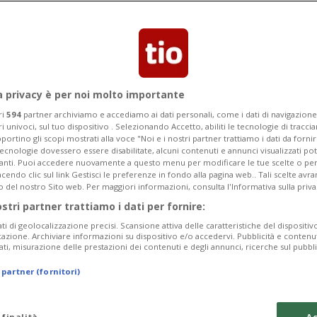
a privacy è per noi molto importante
ri
594
partner archiviamo e accediamo ai dati personali, come i dati di navigazione 
ri univoci, sul tuo dispositivo . Selezionando Accetto, abiliti le tecnologie di tracc
portino gli scopi mostrati alla voce "Noi e i nostri partner trattiamo i dati da fornir
tecnologie dovessero essere disabilitate, alcuni contenuti e annunci visualizzati 
vanti. Puoi accedere nuovamente a questo menu per modificare le tue scelte o per
endo clic sul link Gestisci le preferenze in fondo alla pagina web.. Tali scelte avr
o del nostro Sito web. Per maggiori informazioni, consulta l'Informativa sulla priva
ostri partner trattiamo i dati per fornire:
ati di geolocalizzazione precisi. Scansione attiva delle caratteristiche del dispositivo 
icazione. Archiviare informazioni su dispositivo e/o accedervi. Pubblicità e contenu
ati, misurazione delle prestazioni dei contenuti e degli annunci, ricerche sul pubbl
 partner (fornitori)
 finalità
Ac