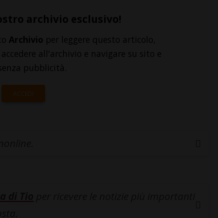
ostro archivio esclusivo!
to
Archivio
per leggere questo articolo,
accedere all'archivio e navigare su sito e
senza pubblicità.
ACCEDI
inonline.
a di Tio
per ricevere le notizie più importanti
osta.