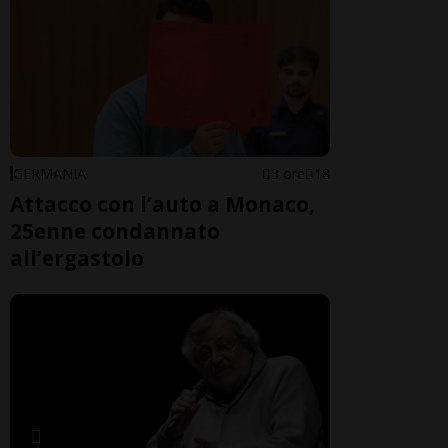
GERMANIA
3 ore
18
Attacco con l’auto a Monaco,
25enne condannato
all’ergastolo