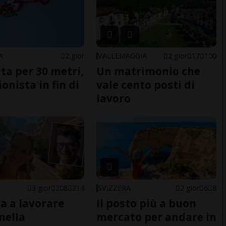
A
2 gior
VALLEMAGGIA
2 gior
17
100
ita per 30 metri,
Un matrimonio che
onista in fin di
vale cento posti di
lavoro
E
3 gior
208
214
SVIZZERA
2 gior
6
8
a a lavorare
Il posto più a buon
nella
mercato per andare in