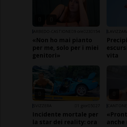
ARBEDO-CASTIONE
9 ore
23
154
LAVIZZAR
«Non ho mai pianto
Precip
per me, solo per i miei
escursi
genitori»
vita
SVIZZERA
1 gior
5
27
CANTON
Incidente mortale per
«Pront
la star dei reality: ora
anche 