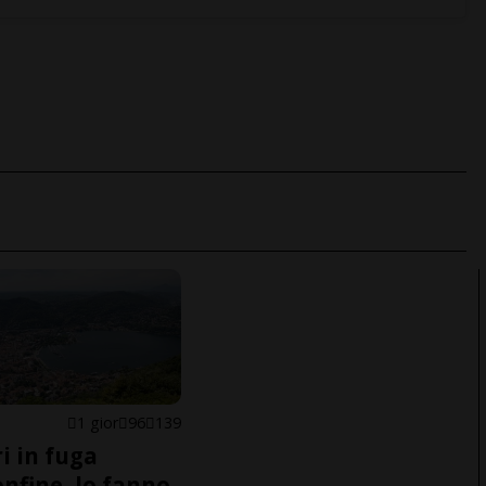
1 gior
96
139
i in fuga
onfine, lo fanno