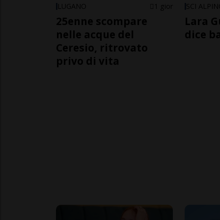
LUGANO
1 gior
SCI ALPI
25enne scompare
Lara G
nelle acque del
dice b
Ceresio, ritrovato
privo di vita