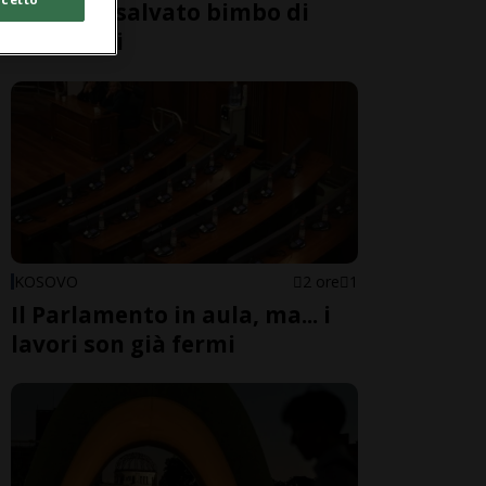
di Como: salvato bimbo di
nove anni
KOSOVO
2 ore
1
Il Parlamento in aula, ma... i
lavori son già fermi