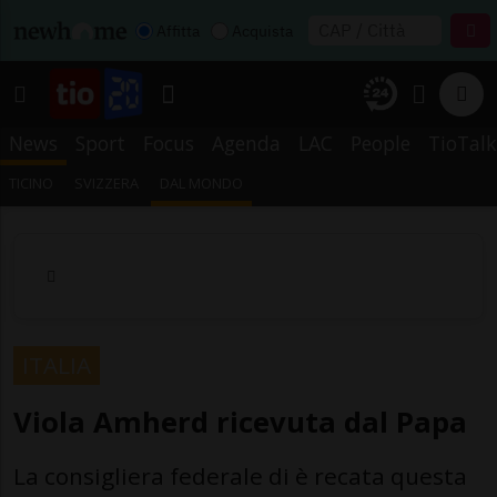
Affitta
Acquista
News
Sport
Focus
Agenda
LAC
People
TioTalk
TICINO
SVIZZERA
DAL MONDO
ITALIA
Viola Amherd ricevuta dal Papa
La consigliera federale di è recata questa