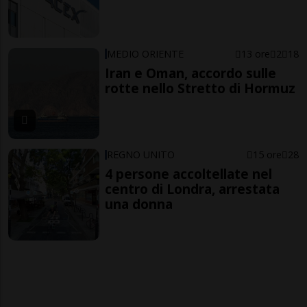
MEDIO ORIENTE
13 ore
2
18
Iran e Oman, accordo sulle
rotte nello Stretto di Hormuz
REGNO UNITO
15 ore
28
4 persone accoltellate nel
centro di Londra, arrestata
una donna