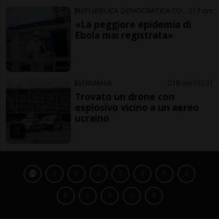
REPUBBLICA DEMOCRATICA CONGO
17 ore
«La peggiore epidemia di
Ebola mai registrata»
GERMANIA
18 ore
1
31
Trovato un drone con
esplosivo vicino a un aereo
ucraino