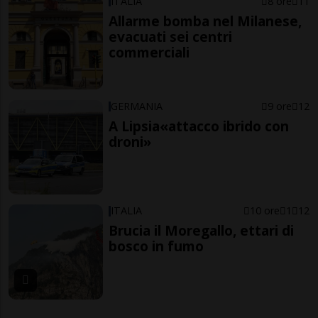
ITALIA
8 ore
11
Allarme bomba nel Milanese,
evacuati sei centri
commerciali
GERMANIA
9 ore
12
A Lipsia«attacco ibrido con
droni»
ITALIA
10 ore
1
12
Brucia il Moregallo, ettari di
bosco in fumo