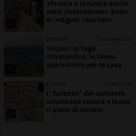
«Pronta a lavorare anche
nella ristorazione». Suter
si indigna: «Anche?»
SVIZZERA
19 ore
85
137
Svizzeri in fuga
oltreconfine, lo fanno
soprattutto per la casa
CONFINE
3 gior
10
37
I "furbetti" del contante
colpiscono ancora e fanno
il pieno di milioni