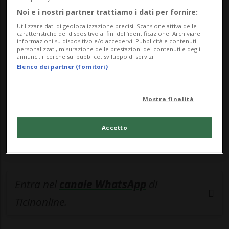
Noi e i nostri partner trattiamo i dati per fornire:
🔐 Sblocca il nostro archivio
Utilizzare dati di geolocalizzazione precisi. Scansione attiva delle
caratteristiche del dispositivo ai fini dell’identificazione. Archiviare
esclusivo!
informazioni su dispositivo e/o accedervi. Pubblicità e contenuti
personalizzati, misurazione delle prestazioni dei contenuti e degli
annunci, ricerche sul pubblico, sviluppo di servizi.
Sottoscrivi un abbonamento
Archivio
per
Elenco dei partner (fornitori)
leggere questo articolo, oppure scegli
MyTioAbo
per accedere all'archivio e
Mostra finalità
navigare su sito e app senza pubblicità.
Accetto
ACCEDI
Entra nel
canale WhatsApp
di
Ticinonline.