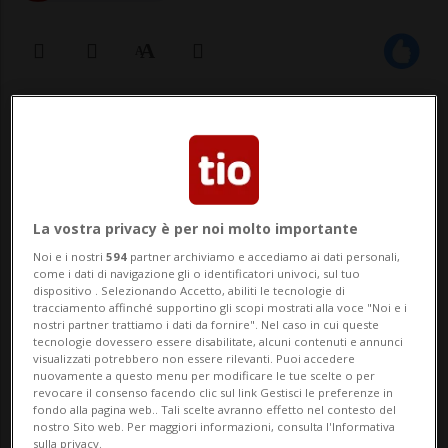
06 mag 2023 - 13:25
Aggiornamento 16:25
1
ROMA - Papa Francesco ha ricevuto
La vostra privacy è per noi molto importante
stamane in udienza in Vaticano la
Noi e i nostri
594
partner archiviamo e accediamo ai dati personali,
come i dati di navigazione gli o identificatori univoci, sul tuo
consigliera federale Viola Amherd. Lo
dispositivo . Selezionando Accetto, abiliti le tecnologie di
tracciamento affinché supportino gli scopi mostrati alla voce "Noi e i
riferisce il Bollettino della Sala stampa
nostri partner trattiamo i dati da fornire". Nel caso in cui queste
tecnologie dovessero essere disabilitate, alcuni contenuti e annunci
della Santa Sede. Le relazioni bilaterali, la
visualizzati potrebbero non essere rilevanti. Puoi accedere
nuovamente a questo menu per modificare le tue scelte o per
guerra in Ucraina, la Guardia svizzera e le
revocare il consenso facendo clic sul link Gestisci le preferenze in
fondo alla pagina web.. Tali scelte avranno effetto nel contesto del
preoccupazi...
nostro Sito web. Per maggiori informazioni, consulta l'Informativa
sulla privacy.