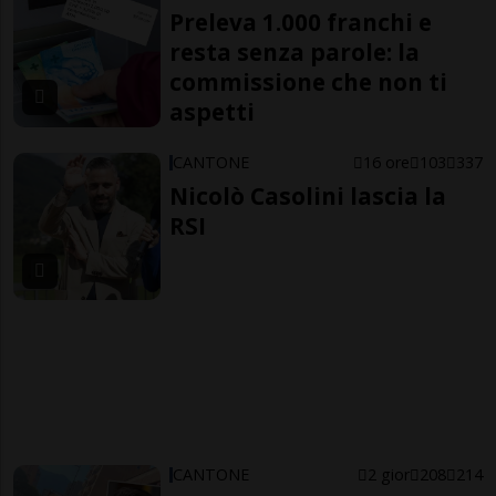
Preleva 1.000 franchi e
resta senza parole: la
commissione che non ti
aspetti
CANTONE
16 ore
103
337
Nicolò Casolini lascia la
RSI
CANTONE
2 gior
208
214