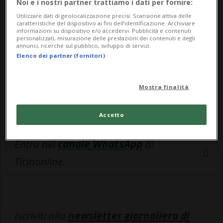
esclusivo!
Noi e i nostri partner trattiamo i dati per fornire:
Utilizzare dati di geolocalizzazione precisi. Scansione attiva delle
Sottoscrivi un abbonamento
Archivio
per
caratteristiche del dispositivo ai fini dell’identificazione. Archiviare
informazioni su dispositivo e/o accedervi. Pubblicità e contenuti
leggere questo articolo, oppure scegli
personalizzati, misurazione delle prestazioni dei contenuti e degli
annunci, ricerche sul pubblico, sviluppo di servizi.
MyTioAbo
per accedere all'archivio e
Elenco dei partner (fornitori)
navigare su sito e app senza pubblicità.
Mostra finalità
ACCEDI
Accetto
Entra nel
canale WhatsApp
di
Ticinonline.
Iscriviti alla
newsletter giornaliera di