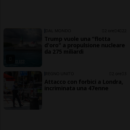
DAL MONDO
2 ore
4
22
Trump vuole una “flotta
d'oro” a propulsione nucleare
da 275 miliardi
REGNO UNITO
2 ore
3
Attacco con forbici a Londra,
incriminata una 47enne