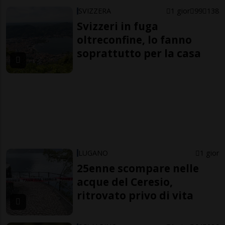
SVIZZERA
1 gior
99
138
Svizzeri in fuga
oltreconfine, lo fanno
soprattutto per la casa
LUGANO
1 gior
25enne scompare nelle
acque del Ceresio,
ritrovato privo di vita