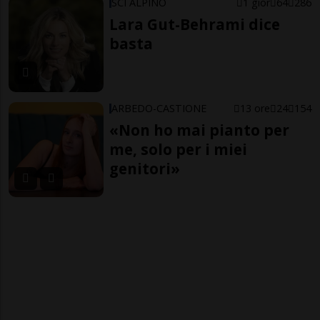
SCI ALPINO
1 gior
64
286
Lara Gut-Behrami dice
basta
ARBEDO-CASTIONE
13 ore
24
154
«Non ho mai pianto per
me, solo per i miei
genitori»