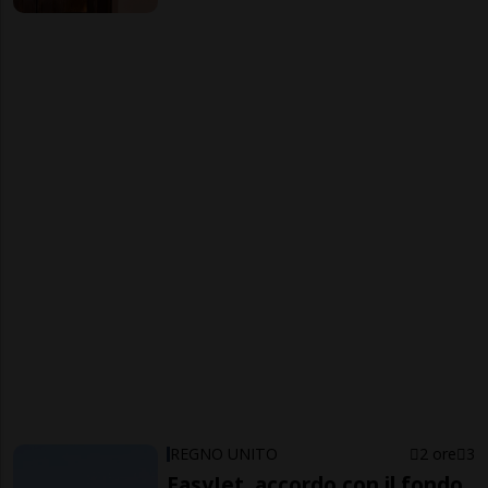
REGNO UNITO
2 ore
3
EasyJet, accordo con il fondo