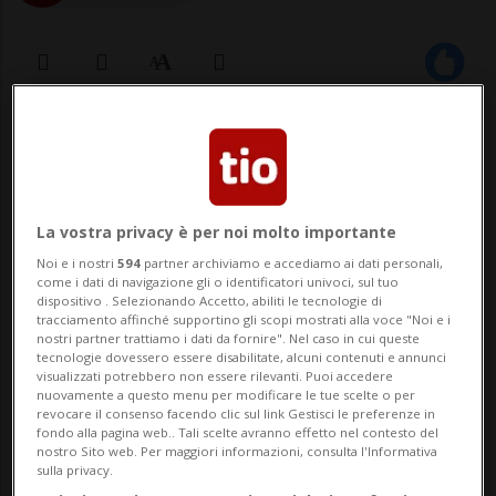
04 mag 2023 - 10:22
LONDRA - Oggi, in circa metà del territorio
dell'Inghilterra, la nazione più popolata
La vostra privacy è per noi molto importante
Noi e i nostri
594
partner archiviamo e accediamo ai dati personali,
del Regno Unito, milioni di persone aventi
come i dati di navigazione gli o identificatori univoci, sul tuo
dispositivo . Selezionando Accetto, abiliti le tecnologie di
diritto al voto sono chiamate a rinnovare
tracciamento affinché supportino gli scopi mostrati alla voce "Noi e i
nostri partner trattiamo i dati da fornire". Nel caso in cui queste
230 consigli locali e 8'000 consiglieri
tecnologie dovessero essere disabilitate, alcuni contenuti e annunci
visualizzati potrebbero non essere rilevanti. Puoi accedere
nell'ambito di una vasta ...
nuovamente a questo menu per modificare le tue scelte o per
revocare il consenso facendo clic sul link Gestisci le preferenze in
fondo alla pagina web.. Tali scelte avranno effetto nel contesto del
nostro Sito web. Per maggiori informazioni, consulta l'Informativa
🔐 Sblocca il nostro archivio
sulla privacy.