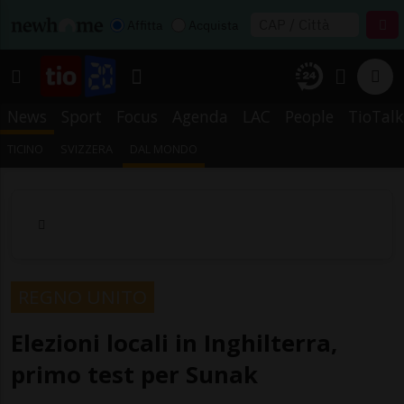
Affitta
Acquista
News
Sport
Focus
Agenda
LAC
People
TioTalk
TICINO
SVIZZERA
DAL MONDO
REGNO UNITO
Elezioni locali in Inghilterra,
primo test per Sunak