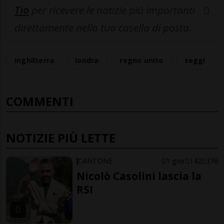
Tio
per ricevere le notizie più importanti
direttamente nella tua casella di posta.
inghilterra
londra
regno unito
seggi
COMMENTI
NOTIZIE PIÙ LETTE
CANTONE
1 gior
142
376
Nicolò Casolini lascia la
RSI