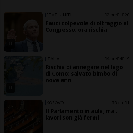
STATI UNITI
2 ore
1
20
Fauci colpevole di oltraggio al
Congresso: ora rischia
ITALIA
4 ore
4
19
Rischia di annegare nel lago
di Como: salvato bimbo di
nove anni
KOSOVO
6 ore
1
Il Parlamento in aula, ma... i
lavori son già fermi