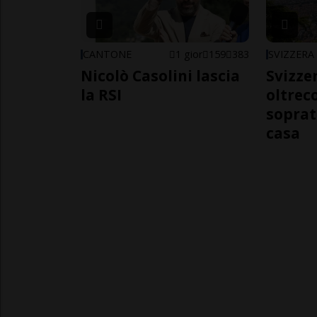
CANTONE
1 gior
159
383
SVIZZERA
Nicolò Casolini lascia
Svizzer
la RSI
oltrec
soprat
casa