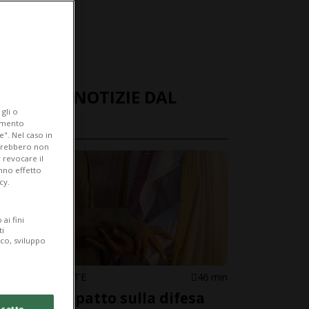
ULTIME NOTIZIE DAL
gli o
MONDO
iamento
e". Nel caso in
potrebbero non
 revocare il
anno effetto
cy.
ai fini
ti
ico, sviluppo
MEDIO ORIENTE
46 min
Siglato il patto sulla difesa
cetto