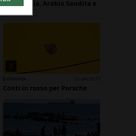
tra Turchia, Arabia Saudita e
Pakistan
GERMANIA
2 ore
2
13
Conti in rosso per Porsche