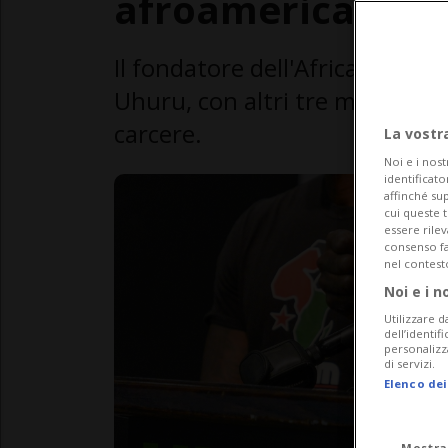
afroamericano
Il fondatore dell'African Peopl
Uhuru, con altri tre membri de
carcere.
La vostr
Noi e i nost
identificato
affinché sup
cui queste 
essere rile
consenso fac
nel contest
Noi e i n
Utilizzare d
dell’identif
personalizz
di servizi.
Elenco dei
Mostra