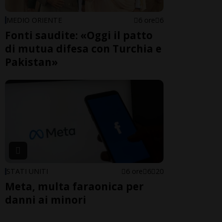
MEDIO ORIENTE
6 ore
6
Fonti saudite: «Oggi il patto
di mutua difesa con Turchia e
Pakistan»
STATI UNITI
6 ore
6
20
Meta, multa faraonica per
danni ai minori