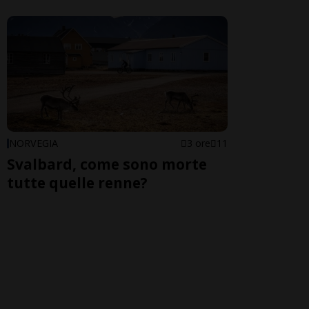
NORVEGIA
3 ore
11
Svalbard, come sono morte
tutte quelle renne?