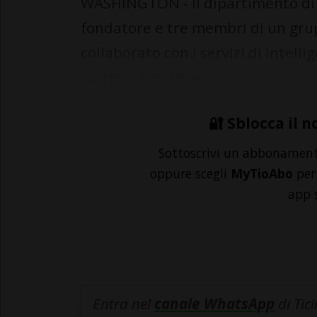
WASHINGTON - Il dipartimento di Gi
fondatore e tre membri di un gru
collaborato con i servizi di intelli
elezioni americane lo...
🔐 Sblocca il n
Sottoscrivi un abbonamen
oppure scegli
MyTioAbo
per 
app 
Entra nel
canale WhatsApp
di Tic