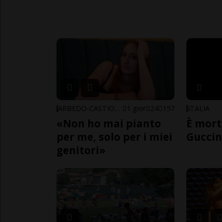
ARBEDO-CASTIONE
1 gior
24
157
ITALIA
«Non ho mai pianto
È mort
per me, solo per i miei
Guccin
genitori»