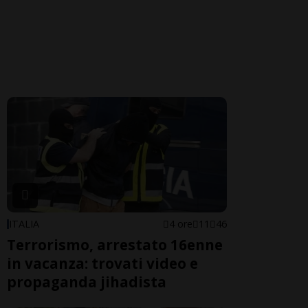
ITALIA
4 ore
11
46
Terrorismo, arrestato 16enne
in vacanza: trovati video e
propaganda jihadista