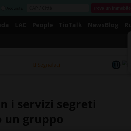
Acquista
nda
LAC
People
TioTalk
NewsBlog
R
Segnalaci
 i servizi segreti
to un gruppo