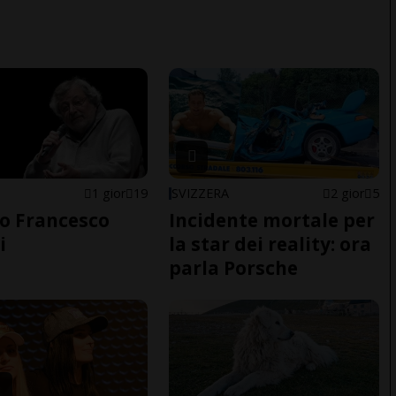
1 gior
19
SVIZZERA
2 gior
5
o Francesco
Incidente mortale per
i
la star dei reality: ora
parla Porsche