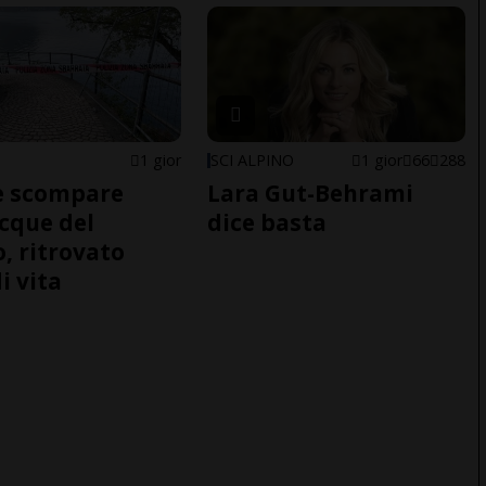
1 gior
SCI ALPINO
1 gior
66
288
e scompare
Lara Gut-Behrami
acque del
dice basta
o, ritrovato
i vita