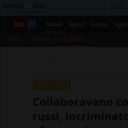
Affitta
News
Sport
Focus
Age
TICINO
SVIZZERA
DAL MONDO
STATI UNITI
Collaboravano con
russi, incrimina