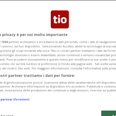
e's Socialist Party e del Movimento
l partito rischiano ora 10 anni di
a privacy è per noi molto importante
ri
594
partner archiviamo e accediamo ai dati personali, come i dati di navigazione 
ri univoci, sul tuo dispositivo . Selezionando Accetto, abiliti le tecnologie di tracc
portino gli scopi mostrati alla voce "Noi e i nostri partner trattiamo i dati da fornir
tecnologie dovessero essere disabilitate, alcuni contenuti e annunci visualizzati 
vanti. Puoi accedere nuovamente a questo menu per modificare le tue scelte o per
endo clic sul link Gestisci le preferenze in fondo alla pagina web.. Tali scelte avr
o del nostro Sito web. Per maggiori informazioni, consulta l'Informativa sulla priva
ostri partner trattiamo i dati per fornire:
ati di geolocalizzazione precisi. Scansione attiva delle caratteristiche del dispositivo 
icazione. Archiviare informazioni su dispositivo e/o accedervi. Pubblicità e contenu
ati, misurazione delle prestazioni dei contenuti e degli annunci, ricerche sul pubbl
 partner (fornitori)
 finalità
Ac