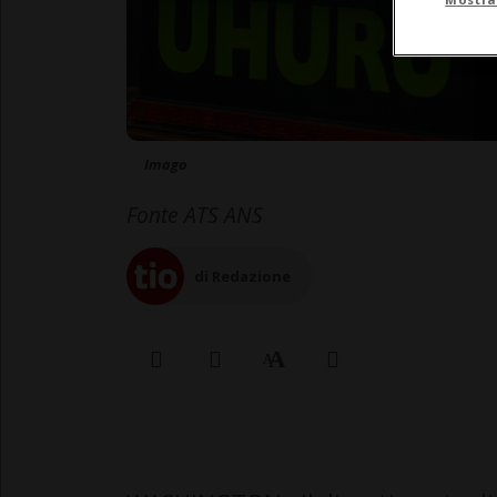
Imago
Fonte ATS ANS
di Redazione