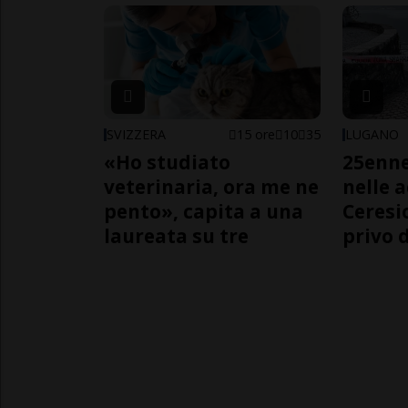
SVIZZERA
15 ore
10
35
LUGANO
«Ho studiato
25enn
veterinaria, ora me ne
nelle 
pento», capita a una
Ceresi
laureata su tre
privo d