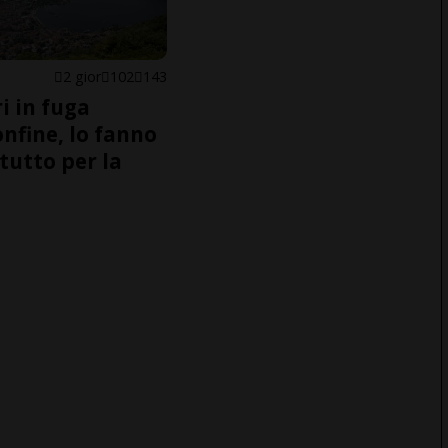
2 gior
102
143
i in fuga
onfine, lo fanno
tutto per la