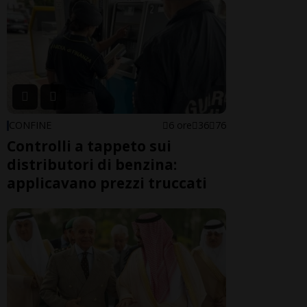
CONFINE
6 ore
36
76
Controlli a tappeto sui
distributori di benzina:
applicavano prezzi truccati