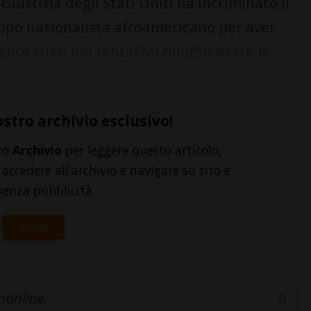
ustizia degli Stati Uniti ha incriminato il
ppo nazionalista afroamericano per aver
gence russi nel tentativo diinfluenzare le
ostro archivio esclusivo!
to
Archivio
per leggere questo articolo,
accedere all'archivio e navigare su sito e
senza pubblicità.
ACCEDI
inonline.