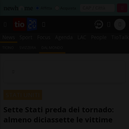
Affitta
Acquista
News
Sport
Focus
Agenda
LAC
People
TioTalk
TICINO
SVIZZERA
DAL MONDO
STATI UNITI
Sette Stati preda dei tornado:
almeno diciassette le vittime