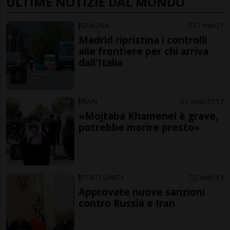
ULTIME NOTIZIE DAL MONDO
SPAGNA
37 min
1
Madrid ripristina i controlli
alle frontiere per chi arriva
dall'Italia
IRAN
1 ora
1
17
«Mojtaba Khamenei è grave,
potrebbe morire presto»
STATI UNITI
2 ore
13
Approvate nuove sanzioni
contro Russia e Iran