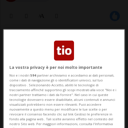
01 apr 2023 - 17:08
Aggiornamento 21:04
La vostra privacy è per noi molto importante
Noi e i nostri
594
partner archiviamo e accediamo ai dati personali,
come i dati di navigazione gli o identificatori univoci, sul tuo
dispositivo . Selezionando Accetto, abiliti le tecnologie di
WASHINGTON - Case ridotte in cumuli di
tracciamento affinché supportino gli scopi mostrati alla voce "Noi e i
nostri partner trattiamo i dati da fornire". Nel caso in cui queste
macerie, tetti spazzati via, alberi divelti,
tecnologie dovessero essere disabilitate, alcuni contenuti e annunci
visualizzati potrebbero non essere rilevanti. Puoi accedere
detriti ovunque e almeno 17 persone
nuovamente a questo menu per modificare le tue scelte o per
revocare il consenso facendo clic sul link Gestisci le preferenze in
morte. È il devastante bilancio provocato
fondo alla pagina web.. Tali scelte avranno effetto nel contesto del
nostro Sito web. Per maggiori informazioni, consulta l'Informativa