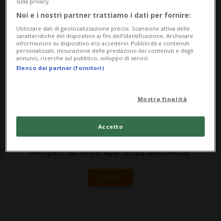
da oltre 50 tornado che in poche ore
sulla privacy.
Noi e i nostri partner trattiamo i dati per fornire:
hanno attraversato sette Stati del
Utilizzare dati di geolocalizzazione precisi. Scansione attiva delle
midwest e...
caratteristiche del dispositivo ai fini dell’identificazione. Archiviare
informazioni su dispositivo e/o accedervi. Pubblicità e contenuti
personalizzati, misurazione delle prestazioni dei contenuti e degli
annunci, ricerche sul pubblico, sviluppo di servizi.
🔐 Sblocca il nostro archivio
Elenco dei partner (fornitori)
esclusivo!
Mostra finalità
Sottoscrivi un abbonamento
Archivio
per
leggere questo articolo, oppure scegli
Accetto
MyTioAbo
per accedere all'archivio e
navigare su sito e app senza pubblicità.
ACCEDI