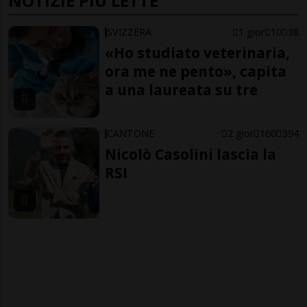
NOTIZIE PIÙ LETTE
SVIZZERA
1 gior
10
38
«Ho studiato veterinaria,
ora me ne pento», capita
a una laureata su tre
CANTONE
2 gior
160
394
Nicolò Casolini lascia la
RSI