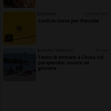
GERMANIA
10 ore
7
27
Conti in rosso per Porsche
SPAGNA / MAROCCO
11 ore
Tenta di entrare a Ceuta col
parapendio: muore un
giovane