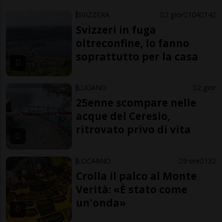
SVIZZERA
2 gior
104
142
Svizzeri in fuga
oltreconfine, lo fanno
soprattutto per la casa
LUGANO
2 gior
25enne scompare nelle
acque del Ceresio,
ritrovato privo di vita
LOCARNO
9 ore
132
Crolla il palco al Monte
Verità: «È stato come
un'onda»