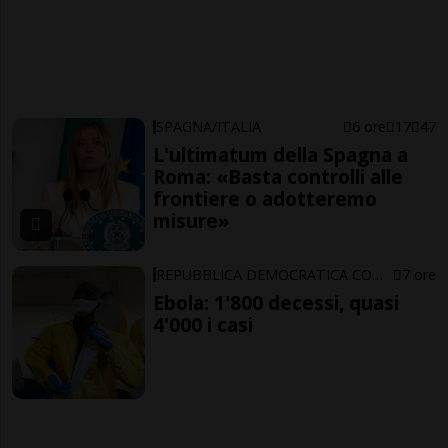
SPAGNA/ITALIA
6 ore
17
47
L'ultimatum della Spagna a
Roma: «Basta controlli alle
frontiere o adotteremo
misure»
REPUBBLICA DEMOCRATICA CONGO
7 ore
Ebola: 1'800 decessi, quasi
4'000 i casi