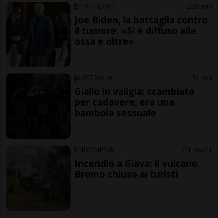
STATI UNITI
39 min
Joe Biden, la battaglia contro
il tumore: «Si è diffuso alle
ossa e oltre»
AUSTRALIA
1 ora
Giallo in valigia: scambiata
per cadavere, era una
bambola sessuale
INDONESIA
1 ora
1
Incendio a Giava: il vulcano
Bromo chiuso ai turisti