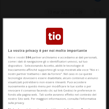
13 mar 2023 - 12:39
9
PECHINO / MOSCA - A pochi giorni dal
rinnovo del suo mandato, il presidente
cinese Xi Jinping salirà a bordo di un volo
La vostra privacy è per noi molto importante
per Mosca, per incontrare il suo omologo
Noi e i nostri
594
partner archiviamo e accediamo ai dati personali,
russo Vladimir Putin. Stando a una fonte
come i dati di navigazione gli o identificatori univoci, sul tuo
dispositivo . Selezionando Accetto, abiliti le tecnologie di
sentita dall'agenzia di stampa Reuters, l...
tracciamento affinché supportino gli scopi mostrati alla voce "Noi e i
nostri partner trattiamo i dati da fornire". Nel caso in cui queste
tecnologie dovessero essere disabilitate, alcuni contenuti e annunci
visualizzati potrebbero non essere rilevanti. Puoi accedere
🔐 Sblocca il nostro archivio
nuovamente a questo menu per modificare le tue scelte o per
revocare il consenso facendo clic sul link Gestisci le preferenze in
esclusivo!
fondo alla pagina web.. Tali scelte avranno effetto nel contesto del
nostro Sito web. Per maggiori informazioni, consulta l'Informativa
sulla privacy.
Sottoscrivi un abbonamento
Archivio
per