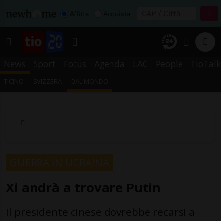
Affitta
Acquista
News
Sport
Focus
Agenda
LAC
People
TioTalk
TICINO
SVIZZERA
DAL MONDO
GUERRA IN UCRAINA
Xi andrà a trovare Putin
Il presidente cinese dovrebbe recarsi a