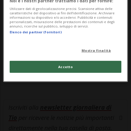
Noi e i nostri partner trattiamo i dati per fornire:
leggere questo articolo, oppure scegli
Utilizzare dati di geolocalizzazione precisi. Scansione attiva delle
MyTioAbo
per accedere all'archivio e
caratteristiche del dispositivo ai fini dell’identificazione. Archiviare
informazioni su dispositivo e/o accedervi. Pubblicità e contenuti
navigare su sito e app senza pubblicità.
personalizzati, misurazione delle prestazioni dei contenuti e degli
annunci, ricerche sul pubblico, sviluppo di servizi.
Elenco dei partner (fornitori)
ACCEDI
Mostra finalità
Entra nel
canale WhatsApp
di
Accetto
Ticinonline.
Iscriviti alla
newsletter giornaliera di
Tio
per ricevere le notizie più importanti
direttamente nella tua casella di posta.