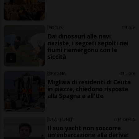
FOCUS
3 ore
Dai dinosauri alle navi
naziste, i segreti sepolti nei
fiumi riemergono con la
siccità
SPAGNA
11 ore
Migliaia di residenti di Ceuta
in piazza, chiedono risposte
alla Spagna e all'Ue
STATI UNITI
11 ore
5
Il suo yacht non soccorre
un'imbarcazione alla deriva: