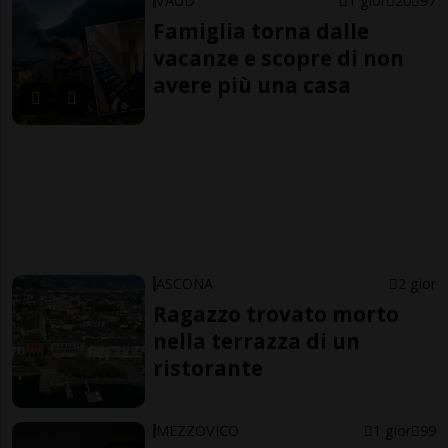
VAUD
1 gior
20
97
Famiglia torna dalle
vacanze e scopre di non
avere più una casa
ASCONA
2 gior
Ragazzo trovato morto
nella terrazza di un
ristorante
MEZZOVICO
1 gior
99