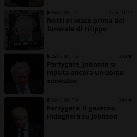
REGNO UNITO
3 anni
11
1
Notti di sesso prima del
funerale di Filippo
REGNO UNITO
4 anni
Partygate, Johnson si
reputa ancora un uomo
«onesto»
REGNO UNITO
4 anni
Partygate, il governo
indagherà su Johnson