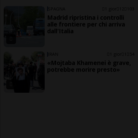
SPAGNA
1 gior
12
103
Madrid ripristina i controlli
alle frontiere per chi arriva
dall'Italia
IRAN
1 gior
1
54
«Mojtaba Khamenei è grave,
potrebbe morire presto»