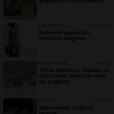
giapponesi: cresce l’allarme
DAL MONDO
19 ore
6
51
Embrione impiantato
nell'utero sbagliato
CINA/GIAPPONE
20 ore
1
Tifone Delfino su Okinawa, la
Cina chiude i porti e le rotte
dei traghetti
MONDO
22 ore
7
Eclissi solare, occhio ai
pericoli