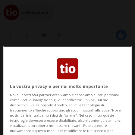
di Redazione
03 mar 2023 - 19:00
1
LONDRA - Boris Johnson potrebbe aver
mentito al Parlamento britannico nelle
La vostra privacy è per noi molto importante
sue dichiarazioni sul Partygate quando era
Noi e i nostri
594
partner archiviamo e accediamo ai dati personali,
come i dati di navigazione gli o identificatori univoci, sul tuo
primo ministro conservatore. È quanto
dispositivo . Selezionando Accetto, abiliti le tecnologie di
tracciamento affinché supportino gli scopi mostrati alla voce "Noi e i
emerge dal rapporto preliminare
nostri partner trattiamo i dati da fornire". Nel caso in cui queste
tecnologie dovessero essere disabilitate, alcuni contenuti e annunci
dell'inchiesta condotta dalla commissione
visualizzati potrebbero non essere rilevanti. Puoi accedere
nuovamente a questo menu per modificare le tue scelte o per