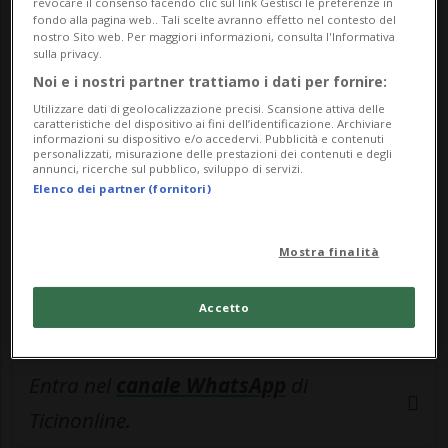
bi...
revocare il consenso facendo clic sul link Gestisci le preferenze in
fondo alla pagina web.. Tali scelte avranno effetto nel contesto del
nostro Sito web. Per maggiori informazioni, consulta l'Informativa
sulla privacy.
🔐 Sblocca il nostro archivio
Noi e i nostri partner trattiamo i dati per fornire:
esclusivo!
Utilizzare dati di geolocalizzazione precisi. Scansione attiva delle
caratteristiche del dispositivo ai fini dell’identificazione. Archiviare
informazioni su dispositivo e/o accedervi. Pubblicità e contenuti
Sottoscrivi un abbonamento
Archivio
per
personalizzati, misurazione delle prestazioni dei contenuti e degli
leggere questo articolo, oppure scegli
annunci, ricerche sul pubblico, sviluppo di servizi.
Elenco dei partner (fornitori)
MyTioAbo
per accedere all'archivio e
navigare su sito e app senza pubblicità.
Mostra finalità
ACCEDI
Accetto
Entra nel
canale WhatsApp
di
Ticinonline.