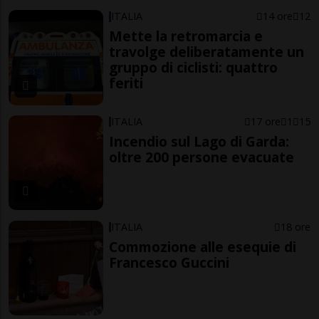
ITALIA
14 ore
12
Mette la retromarcia e
travolge deliberatamente un
gruppo di ciclisti: quattro
feriti
ITALIA
17 ore
1
15
Incendio sul Lago di Garda:
oltre 200 persone evacuate
ITALIA
18 ore
Commozione alle esequie di
Francesco Guccini