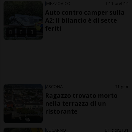
MEZZOVICO
11 ore
14
Auto contro camper sulla
A2: il bilancio è di sette
feriti
ASCONA
1 gior
Ragazzo trovato morto
nella terrazza di un
ristorante
LOCARNO
1 gior
131