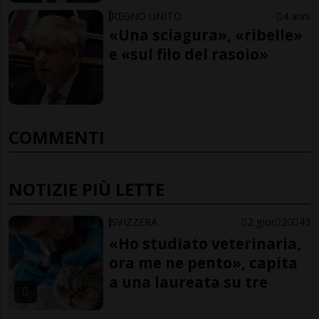
REGNO UNITO
4 anni
«Una sciagura», «ribelle»
e «sul filo del rasoio»
COMMENTI
NOTIZIE PIÙ LETTE
SVIZZERA
2 gior
20
43
«Ho studiato veterinaria,
ora me ne pento», capita
a una laureata su tre