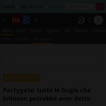
Affitta
Acquista
News
Sport
Focus
Agenda
LAC
People
TioTalk
TICINO
SVIZZERA
DAL MONDO
REGNO UNITO
Partygate: tutte le bugie che
Johnson potrebbe aver detto