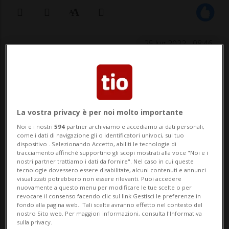
25 lug 2022 - 08:46
EDMONTON - Entra oggi nel vivo il viaggio
di papa Francesco in Canada, iniziato ieri
con l'arrivo a Edmonton, capoluogo della
La vostra privacy è per noi molto importante
provincia occidentale dell'Alberta. E già
Noi e i nostri
594
partner archiviamo e accediamo ai dati personali,
come i dati di navigazione gli o identificatori univoci, sul tuo
oggi si entra in quello che è l'argomento
dispositivo . Selezionando Accetto, abiliti le tecnologie di
tracciamento affinché supportino gli scopi mostrati alla voce "Noi e i
cruciale della visita: l'a...
nostri partner trattiamo i dati da fornire". Nel caso in cui queste
tecnologie dovessero essere disabilitate, alcuni contenuti e annunci
visualizzati potrebbero non essere rilevanti. Puoi accedere
nuovamente a questo menu per modificare le tue scelte o per
🔐 Sblocca il nostro archivio
revocare il consenso facendo clic sul link Gestisci le preferenze in
fondo alla pagina web.. Tali scelte avranno effetto nel contesto del
esclusivo!
nostro Sito web. Per maggiori informazioni, consulta l'Informativa
sulla privacy.