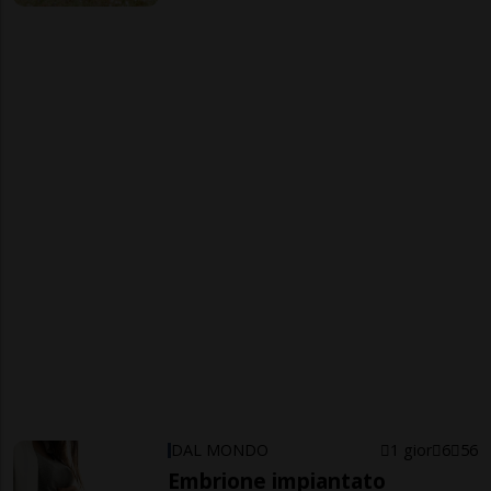
DAL MONDO
1 gior
6
56
Embrione impiantato