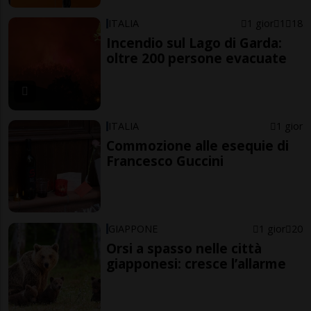
ITALIA
1 gior
1
18
Incendio sul Lago di Garda:
oltre 200 persone evacuate
ITALIA
1 gior
Commozione alle esequie di
Francesco Guccini
GIAPPONE
1 gior
20
Orsi a spasso nelle città
giapponesi: cresce l’allarme