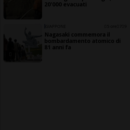
20'000 evacuati
GIAPPONE
5 ore
7
9
Nagasaki commemora il
bombardamento atomico di
81 anni fa