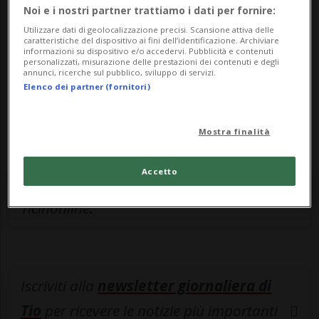
Sottoscrivi un abbonamento
Archivio
per
Noi e i nostri partner trattiamo i dati per fornire:
leggere questo articolo, oppure scegli
Utilizzare dati di geolocalizzazione precisi. Scansione attiva delle
caratteristiche del dispositivo ai fini dell’identificazione. Archiviare
MyTioAbo
per accedere all'archivio e
informazioni su dispositivo e/o accedervi. Pubblicità e contenuti
personalizzati, misurazione delle prestazioni dei contenuti e degli
navigare su sito e app senza pubblicità.
annunci, ricerche sul pubblico, sviluppo di servizi.
Elenco dei partner (fornitori)
ACCEDI
Mostra finalità
Accetto
Entra nel
canale WhatsApp
di
Ticinonline.
Iscriviti alla
newsletter giornaliera di
Tio
per ricevere le notizie più importanti