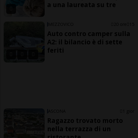
a una laureata su tre
MEZZOVICO
20 ore
15
Auto contro camper sulla
A2: il bilancio è di sette
feriti
ASCONA
1 gior
Ragazzo trovato morto
nella terrazza di un
ristorante