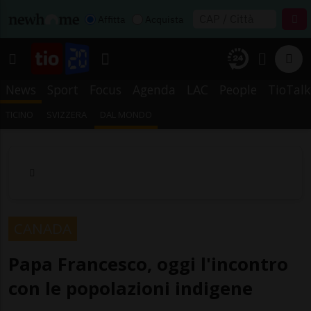
Affitta
Acquista
News
Sport
Focus
Agenda
LAC
People
TioTalk
TICINO
SVIZZERA
DAL MONDO
CANADA
Papa Francesco, oggi l'incontro
con le popolazioni indigene