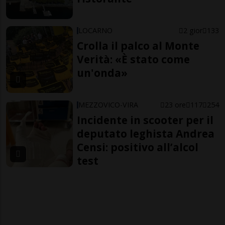
LOCARNO
2 gior
133
Crolla il palco al Monte
Verità: «È stato come
un'onda»
MEZZOVICO-VIRA
23 ore
117
254
Incidente in scooter per il
deputato leghista Andrea
Censi: positivo all’alcol
test