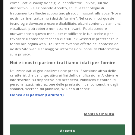
come i dati di navigazione gli o identificatori univoci, sul tuo
dispositivo . Selezionando Accetto, abiliti le tecnologie di
tracciamento affinché supportino gli scopi mostrati alla voce "Noi e i
nostri partner trattiamo i dati da fornire". Nel caso in cui queste
tecnologie dovessero essere disabilitate, alcuni contenuti e annunci
visualizzati potrebbero non essere rilevanti. Puoi accedere
nuovamente a questo menu per modificare le tue scelte o per
revocare il consenso facendo clic sul link Gestisci le preferenze in
fondo alla pagina web.. Tali scelte avranno effetto nel contesto del
nostro Sito web. Per maggiori informazioni, consulta l'Informativa
Notizie su Popolazioni
sulla privacy.
Indigene
Noi e i nostri partner trattiamo i dati per fornire:
Utilizzare dati di geolocalizzazione precisi. Scansione attiva delle
caratteristiche del dispositivo ai fini dell’identificazione. Archiviare
informazioni su dispositivo e/o accedervi. Pubblicità e contenuti
Segui le notizie e gli approfondimenti su
personalizzati, misurazione delle prestazioni dei contenuti e degli
annunci, ricerche sul pubblico, sviluppo di servizi.
Popolazioni Indigene.
Elenco dei partner (fornitori)
Mostra finalità
Accetto