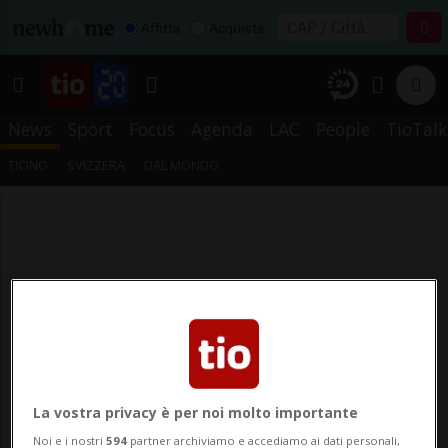
Affitta
Acquista
News
Sport
Focus
Agenda
LAC
People
TioTalk
TICINO
SVIZZERA
DAL MONDO
La vostra privacy è per noi molto importante
Noi e i nostri
594
partner archiviamo e accediamo ai dati personali,