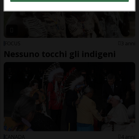
FOCUS
3 anni
Nessuno tocchi gli indigeni
CANADA
4 anni