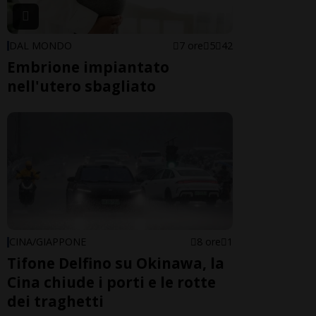
DAL MONDO
7 ore
5
42
Embrione impiantato
nell'utero sbagliato
CINA/GIAPPONE
8 ore
1
Tifone Delfino su Okinawa, la
Cina chiude i porti e le rotte
dei traghetti