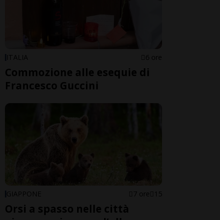
ITALIA
6 ore
Commozione alle esequie di
Francesco Guccini
GIAPPONE
7 ore
15
Orsi a spasso nelle città