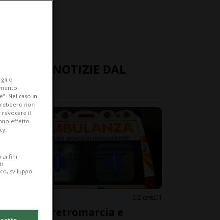
ULTIME NOTIZIE DAL
gli o
MONDO
iamento
e". Nel caso in
potrebbero non
 revocare il
anno effetto
cy.
ai fini
ti
ico, sviluppo
ITALIA
2 ore
1
Mette la retromarcia e
cetto