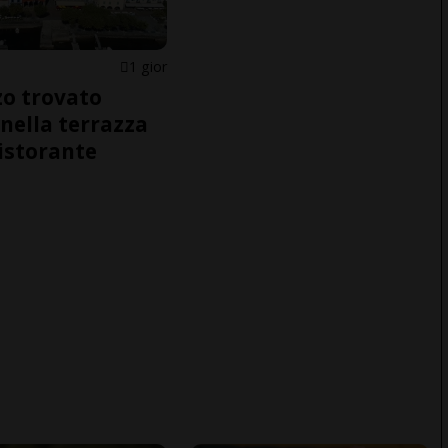
1 gior
o trovato
nella terrazza
ristorante