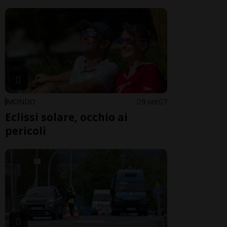
MONDO
9 ore
7
Eclissi solare, occhio ai
pericoli