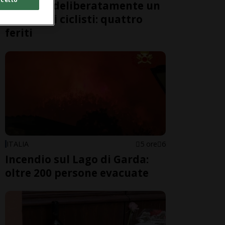
travolge deliberatamente un
gruppo di ciclisti: quattro
feriti
ITALIA
5 ore
6
Incendio sul Lago di Garda:
oltre 200 persone evacuate