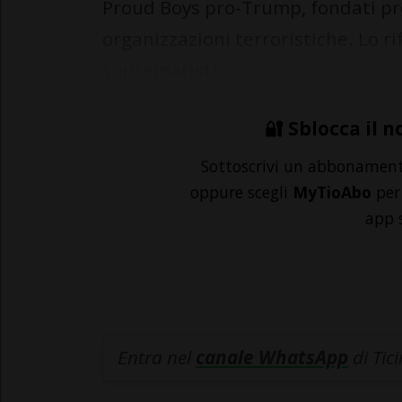
Proud Boys pro-Trump, fondati pro
organizzazioni terroristiche. Lo r
suprematisti, ...
🔐 Sblocca il n
Sottoscrivi un abbonamen
oppure scegli
MyTioAbo
per 
app 
Entra nel
canale WhatsApp
di Tic