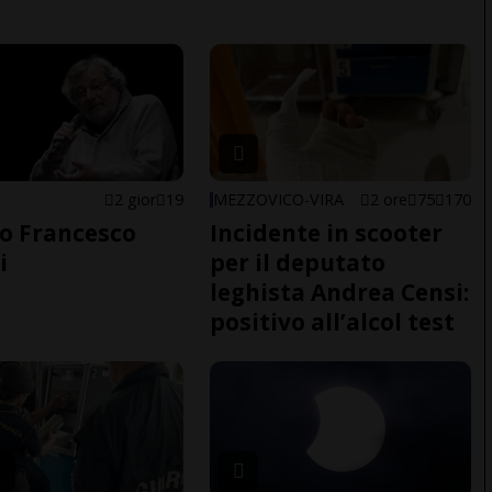
2 gior
19
MEZZOVICO-VIRA
2 ore
75
170
o Francesco
Incidente in scooter
i
per il deputato
leghista Andrea Censi:
positivo all’alcol test