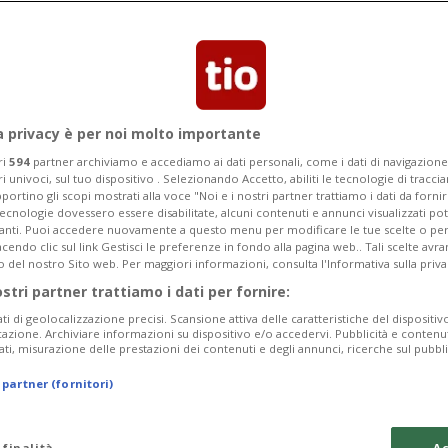
a privacy è per noi molto importante
ri
594
partner archiviamo e accediamo ai dati personali, come i dati di navigazione 
ri univoci, sul tuo dispositivo . Selezionando Accetto, abiliti le tecnologie di tracc
portino gli scopi mostrati alla voce "Noi e i nostri partner trattiamo i dati da fornir
tecnologie dovessero essere disabilitate, alcuni contenuti e annunci visualizzati 
vanti. Puoi accedere nuovamente a questo menu per modificare le tue scelte o per
endo clic sul link Gestisci le preferenze in fondo alla pagina web.. Tali scelte avr
o del nostro Sito web. Per maggiori informazioni, consulta l'Informativa sulla priva
ostri partner trattiamo i dati per fornire:
ati di geolocalizzazione precisi. Scansione attiva delle caratteristiche del dispositivo 
icazione. Archiviare informazioni su dispositivo e/o accedervi. Pubblicità e contenu
ati, misurazione delle prestazioni dei contenuti e degli annunci, ricerche sul pubbl
 partner (fornitori)
 finalità
Ac