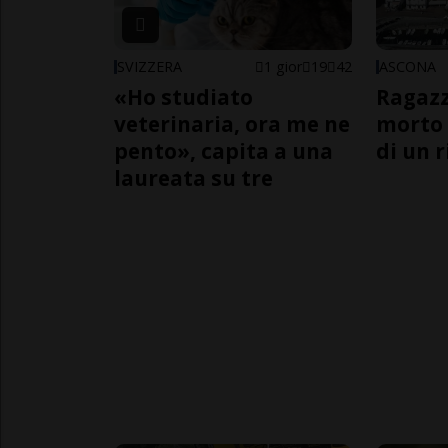
SVIZZERA
1 gior
19
42
ASCONA
«Ho studiato
Ragazz
veterinaria, ora me ne
morto 
pento», capita a una
di un 
laureata su tre