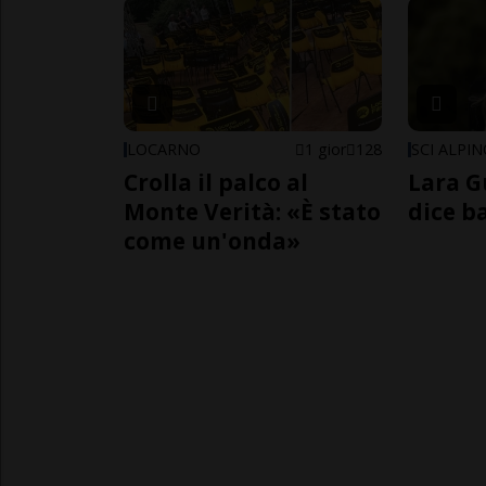
LOCARNO
1 gior
128
SCI ALPI
Crolla il palco al
Lara G
Monte Verità: «È stato
dice b
come un'onda»