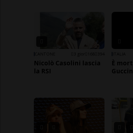
CANTONE
3 gior
168
394
ITALIA
Nicolò Casolini lascia
È mort
la RSI
Guccin