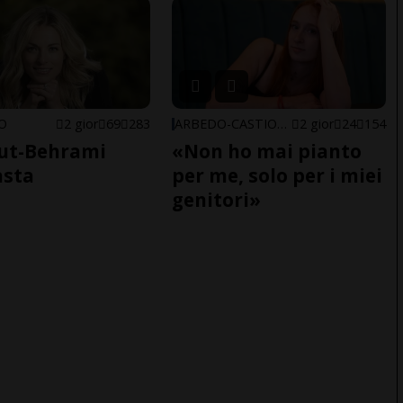
NO
2 gior
69
283
ARBEDO-CASTIONE
2 gior
24
154
ut-Behrami
«Non ho mai pianto
asta
per me, solo per i miei
genitori»