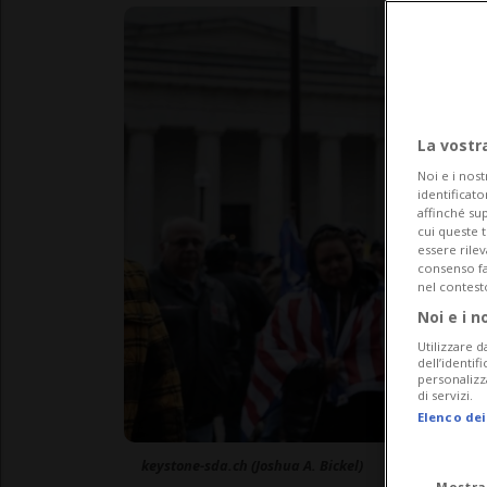
La vostr
Noi e i nost
identificato
affinché sup
cui queste 
essere rile
consenso fac
nel contest
Noi e i n
Utilizzare d
dell’identif
personalizz
di servizi.
Elenco dei
keystone-sda.ch (Joshua A. Bickel)
Mostra