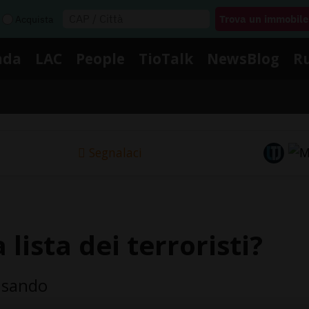
Acquista
nda
LAC
People
TioTalk
NewsBlog
R
Segnalaci
 lista dei terroristi?
ensando