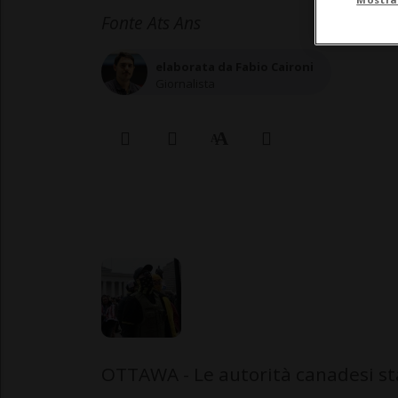
Fonte Ats Ans
elaborata da Fabio Caironi
Giornalista
OTTAWA - Le autorità canadesi sta