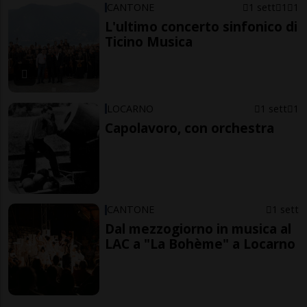
CANTONE
1 sett
1
1
L'ultimo concerto sinfonico di
Ticino Musica
LOCARNO
1 sett
1
Capolavoro, con orchestra
CANTONE
1 sett
Dal mezzogiorno in musica al
LAC a "La Bohème" a Locarno