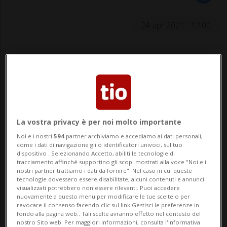
24 apr 2021 - 12:00
La vostra privacy è per noi molto importante
ASCONA - Dopo la rappresentazione sold-
Noi e i nostri
594
partner archiviamo e accediamo ai dati personali,
out di venerdì sera, torna l'appuntamento
come i dati di navigazione gli o identificatori univoci, sul tuo
dispositivo . Selezionando Accetto, abiliti le tecnologie di
con "In Alto Mare", produzione della
tracciamento affinché supportino gli scopi mostrati alla voce "Noi e i
nostri partner trattiamo i dati da fornire". Nel caso in cui queste
Compagnia Teatro Thalìa per la regia di
tecnologie dovessero essere disabilitate, alcuni contenuti e annunci
visualizzati potrebbero non essere rilevanti. Puoi accedere
Pilar Koller. Si tratta di un atto unico di
nuovamente a questo menu per modificare le tue scelte o per
revocare il consenso facendo clic sul link Gestisci le preferenze in
Sławomir Mrożek, ambientato su u...
fondo alla pagina web.. Tali scelte avranno effetto nel contesto del
nostro Sito web. Per maggiori informazioni, consulta l'Informativa