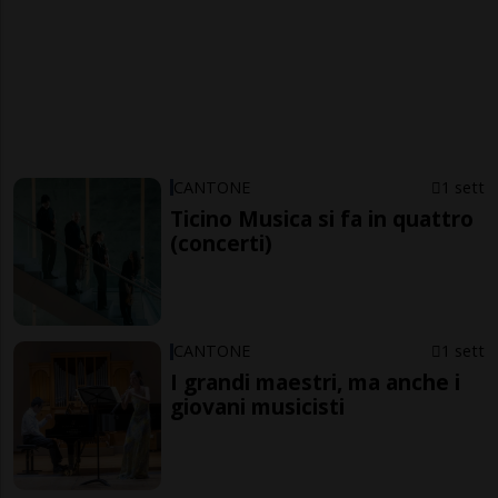
CANTONE
1 sett
Ticino Musica si fa in quattro
(concerti)
CANTONE
1 sett
I grandi maestri, ma anche i
giovani musicisti