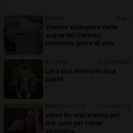
LUGANO
1 gior
25enne scompare nelle
acque del Ceresio,
ritrovato privo di vita
SCI ALPINO
1 gior
65
286
Lara Gut-Behrami dice
basta
ARBEDO-CASTIONE
19 ore
24
159
«Non ho mai pianto per
me, solo per i miei
genitori»