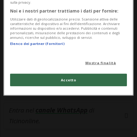
sulla privacy.
Noi e i nostri partner trattiamo i dati per fornire:
🔐 Sblocca il nostro archivio
Utilizzare dati di geolocalizzazione precisi. Scansione attiva delle
esclusivo!
caratteristiche del dispositivo ai fini dell’identificazione. Archiviare
informazioni su dispositivo e/o accedervi. Pubblicità e contenuti
personalizzati, misurazione delle prestazioni dei contenuti e degli
Sottoscrivi un abbonamento
Archivio
per
annunci, ricerche sul pubblico, sviluppo di servizi.
Elenco dei partner (fornitori)
leggere questo articolo, oppure scegli
MyTioAbo
per accedere all'archivio e
navigare su sito e app senza pubblicità.
Mostra finalità
ACCEDI
Accetto
Entra nel
canale WhatsApp
di
Ticinonline.