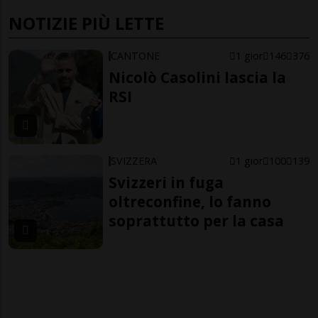
NOTIZIE PIÙ LETTE
CANTONE
1 gior
146
376
Nicolò Casolini lascia la
RSI
SVIZZERA
1 gior
100
139
Svizzeri in fuga
oltreconfine, lo fanno
soprattutto per la casa