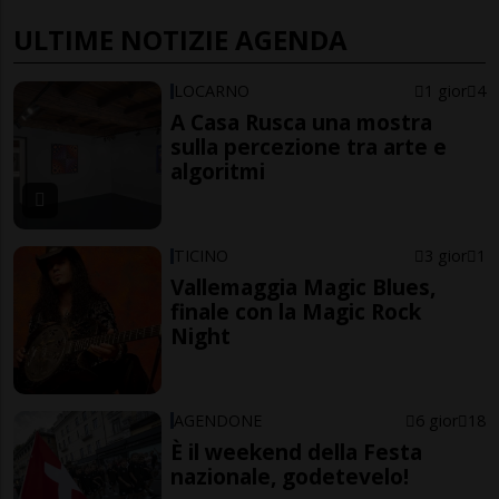
ULTIME NOTIZIE AGENDA
LOCARNO
1 gior
4
A Casa Rusca una mostra
sulla percezione tra arte e
algoritmi
TICINO
3 gior
1
Vallemaggia Magic Blues,
finale con la Magic Rock
Night
AGENDONE
6 gior
18
È il weekend della Festa
nazionale, godetevelo!