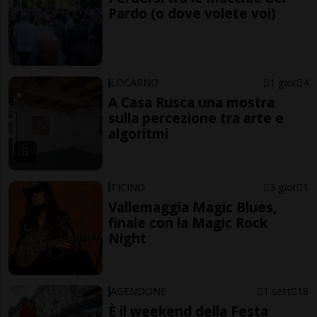
Pardo (o dove volete voi)
LOCARNO
1 gior
4
A Casa Rusca una mostra
sulla percezione tra arte e
algoritmi
TICINO
3 gior
1
Vallemaggia Magic Blues,
finale con la Magic Rock
Night
AGENDONE
1 sett
18
È il weekend della Festa