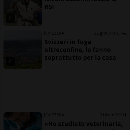
RSI
SVIZZERA
2 gior
101
142
Svizzeri in fuga
oltreconfine, lo fanno
soprattutto per la casa
SVIZZERA
14 ore
9
31
«Ho studiato veterinaria,