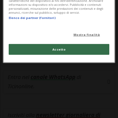
esclusivo!
caratteristiche del dispositivo ai fini dell’identificazione. Archiviare
informazioni su dispositivo e/o accedervi. Pubblicità e contenuti
personalizzati, misurazione delle prestazioni dei contenuti e degli
Sottoscrivi un abbonamento
Archivio
per
annunci, ricerche sul pubblico, sviluppo di servizi.
Elenco dei partner (fornitori)
leggere questo articolo, oppure scegli
MyTioAbo
per accedere all'archivio e
Mostra finalità
navigare su sito e app senza pubblicità.
Accetto
ACCEDI
Entra nel
canale WhatsApp
di
Ticinonline.
Iscriviti alla
newsletter giornaliera di