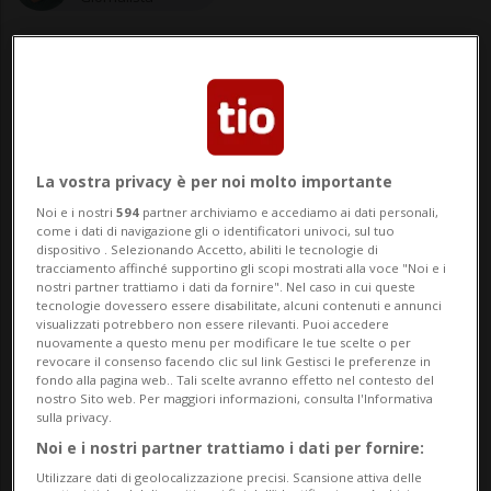
15 ott 2020 - 20:00
La vostra privacy è per noi molto importante
FIGINO - Nove spettacoli di cui tre per
Noi e i nostri
594
partner archiviamo e accediamo ai dati personali,
bambini, con possibilità di cenare sul
come i dati di navigazione gli o identificatori univoci, sul tuo
dispositivo . Selezionando Accetto, abiliti le tecnologie di
tracciamento affinché supportino gli scopi mostrati alla voce "Noi e i
posto in compagnia degli artisti o di
nostri partner trattiamo i dati da fornire". Nel caso in cui queste
tecnologie dovessero essere disabilitate, alcuni contenuti e annunci
condividere gustose merende. È questa
visualizzati potrebbero non essere rilevanti. Puoi accedere
nuovamente a questo menu per modificare le tue scelte o per
la proposta culturale 2020-2021 della
revocare il consenso facendo clic sul link Gestisci le preferenze in
fondo alla pagina web.. Tali scelte avranno effetto nel contesto del
Fondazione Claudia Lombardi per ...
nostro Sito web. Per maggiori informazioni, consulta l'Informativa
sulla privacy.
Noi e i nostri partner trattiamo i dati per fornire:
🔐 Sblocca il nostro archivio
Utilizzare dati di geolocalizzazione precisi. Scansione attiva delle