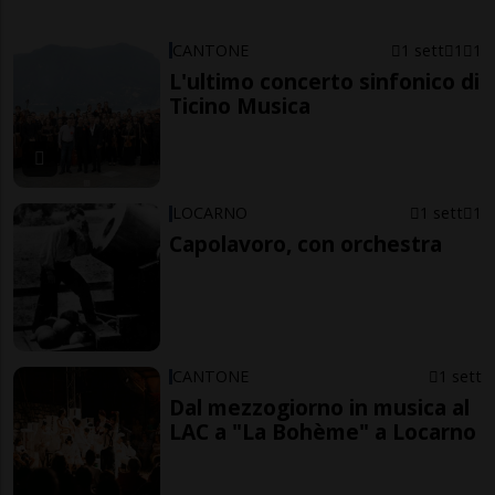
CANTONE
1 sett
1
1
L'ultimo concerto sinfonico di
Ticino Musica
LOCARNO
1 sett
1
Capolavoro, con orchestra
CANTONE
1 sett
Dal mezzogiorno in musica al
LAC a "La Bohème" a Locarno