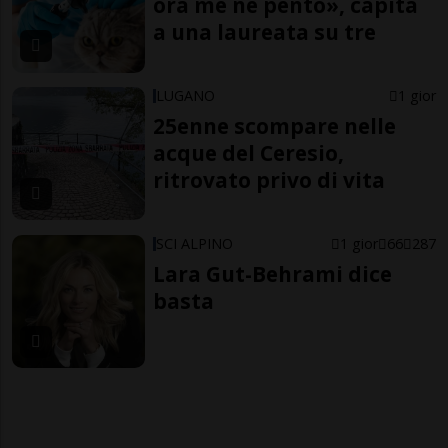
ora me ne pento», capita
a una laureata su tre
LUGANO
1 gior
25enne scompare nelle
acque del Ceresio,
ritrovato privo di vita
SCI ALPINO
1 gior
66
287
Lara Gut-Behrami dice
basta