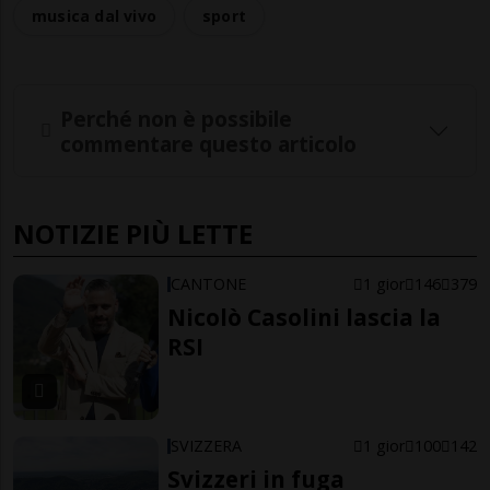
musica dal vivo
sport
Perché non è possibile
commentare questo articolo
NOTIZIE PIÙ LETTE
CANTONE
1 gior
146
379
Nicolò Casolini lascia la
RSI
SVIZZERA
1 gior
100
142
Svizzeri in fuga