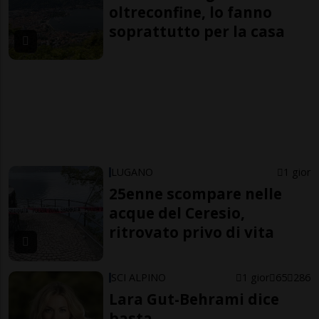
oltreconfine, lo fanno
soprattutto per la casa
LUGANO
1 gior
25enne scompare nelle
acque del Ceresio,
ritrovato privo di vita
SCI ALPINO
1 gior
65
286
Lara Gut-Behrami dice
basta