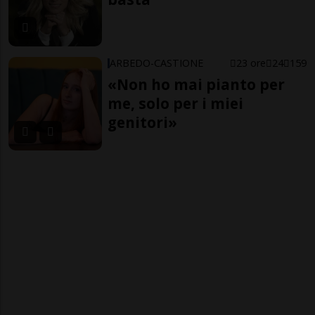
ARBEDO-CASTIONE
23 ore
24
159
«Non ho mai pianto per
me, solo per i miei
genitori»