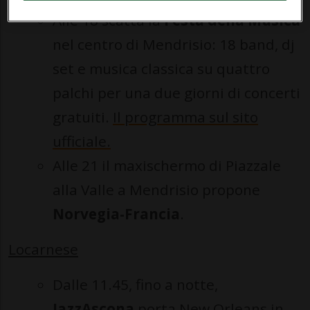
Alle 18 scatta la
Festa della Musica
nel centro di Mendrisio: 18 band, dj
set e musica classica su quattro
palchi per una due giorni di concerti
gratuiti.
Il programma sul sito
ufficiale.
Alle 21 il maxischermo di Piazzale
alla Valle a Mendrisio propone
Norvegia-Francia
.
Locarnese
Dalle 11.45, fino a notte,
JazzAscona
porta New Orleans in