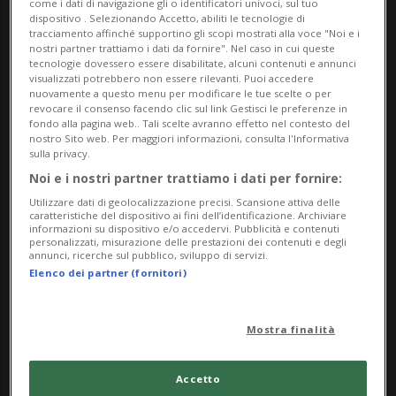
come i dati di navigazione gli o identificatori univoci, sul tuo
Camilla Barbarito & Grand Tabazù
dispositivo . Selezionando Accetto, abiliti le tecnologie di
tracciamento affinché supportino gli scopi mostrati alla voce "Noi e i
con
"O' mia bella Madonnina"
.
nostri partner trattiamo i dati da fornire". Nel caso in cui queste
tecnologie dovessero essere disabilitate, alcuni contenuti e annunci
visualizzati potrebbero non essere rilevanti. Puoi accedere
Ingresso gratuito.
nuovamente a questo menu per modificare le tue scelte o per
revocare il consenso facendo clic sul link Gestisci le preferenze in
Alle 21, il Ristorante Hollywood Live
fondo alla pagina web.. Tali scelte avranno effetto nel contesto del
nostro Sito web. Per maggiori informazioni, consulta l'Informativa
Music di Lugano chiude la stagione
sulla privacy.
primaverile con una
Serata
Noi e i nostri partner trattiamo i dati per fornire:
Utilizzare dati di geolocalizzazione precisi. Scansione attiva delle
acustica
del duo pop-rock Acoustic
caratteristiche del dispositivo ai fini dell’identificazione. Archiviare
informazioni su dispositivo e/o accedervi. Pubblicità e contenuti
Pulse.
personalizzati, misurazione delle prestazioni dei contenuti e degli
annunci, ricerche sul pubblico, sviluppo di servizi.
Alle 21 il maxischermo di Piazza
Elenco dei partner (fornitori)
Manzoni a Lugano offre la
proiezione di
Norvegia-Francia
.
Mostra finalità
Mendrisiotto
Accetto