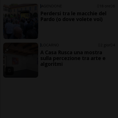
AGENDONE
18 ore
6
Perdersi tra le macchie del
Pardo (o dove volete voi)
LOCARNO
2 gior
4
A Casa Rusca una mostra
sulla percezione tra arte e
algoritmi