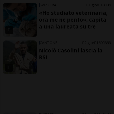
SVIZZERA
1 gior
10
39
«Ho studiato veterinaria,
ora me ne pento», capita
a una laureata su tre
CANTONE
2 gior
160
393
Nicolò Casolini lascia la
RSI