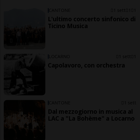
CANTONE
1 sett
1
1
L'ultimo concerto sinfonico di
Ticino Musica
LOCARNO
1 sett
1
Capolavoro, con orchestra
CANTONE
1 sett
Dal mezzogiorno in musica al
LAC a "La Bohème" a Locarno