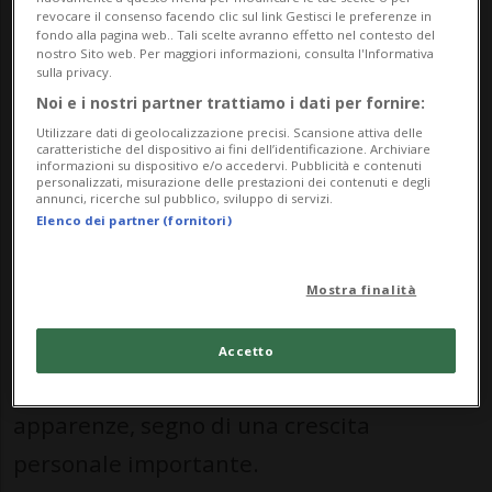
autori invitati per l'occasione.
revocare il consenso facendo clic sul link Gestisci le preferenze in
fondo alla pagina web.. Tali scelte avranno effetto nel contesto del
nostro Sito web. Per maggiori informazioni, consulta l'Informativa
sulla privacy.
Da una parte Patrick Mancini presenterà il
Noi e i nostri partner trattiamo i dati per fornire:
suo "Altrimenti la mamma muore"
Utilizzare dati di geolocalizzazione precisi. Scansione attiva delle
caratteristiche del dispositivo ai fini dell’identificazione. Archiviare
(Flamingo Edizioni), romanzo thriller
informazioni su dispositivo e/o accedervi. Pubblicità e contenuti
personalizzati, misurazione delle prestazioni dei contenuti e degli
dedicato al disturbo ossessivo compulsivo,
annunci, ricerche sul pubblico, sviluppo di servizi.
Elenco dei partner (fornitori)
e racconterà anche la sua esperienza
personale. Dall'altra Cinzia Cereghetti
Mostra finalità
celebrerà il suo "Oltre la maschera"
(Fontana Edizioni), un romanzo che invita
Accetto
all'introspezione e ad andare oltre le
apparenze, segno di una crescita
personale importante.