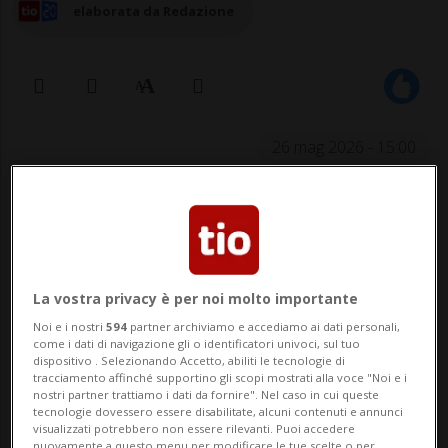
elaborata da Redazione
26 mag 2026 - 15:00
BELLINZONA - Una serata psico thriller è
in programma questo giovedì, 28 maggio,
a partire dalle ore 20 presso
La vostra privacy è per noi molto importante
BiblioCarmena, piccolo e prezioso spazio
Noi e i nostri
594
partner archiviamo e accediamo ai dati personali,
culturale di Sant'Antonio, in Valle
come i dati di navigazione gli o identificatori univoci, sul tuo
dispositivo . Selezionando Accetto, abiliti le tecnologie di
Morobbia, a una decina di minuti in auto
tracciamento affinché supportino gli scopi mostrati alla voce "Noi e i
nostri partner trattiamo i dati da fornire". Nel caso in cui queste
tecnologie dovessero essere disabilitate, alcuni contenuti e annunci
dalla Piazza Grande di Giubiasco. Due gli
visualizzati potrebbero non essere rilevanti. Puoi accedere
nuovamente a questo menu per modificare le tue scelte o per