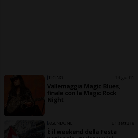
TICINO
4 gior
1
Vallemaggia Magic Blues,
finale con la Magic Rock
Night
AGENDONE
1 sett
18
È il weekend della Festa