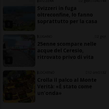
SVIZZERA
2 gior
104
144
Svizzeri in fuga
oltreconfine, lo fanno
soprattutto per la casa
LUGANO
2 gior
25enne scompare nelle
acque del Ceresio,
ritrovato privo di vita
LOCARNO
12 ore
132
Crolla il palco al Monte
Verità: «È stato come
un'onda»