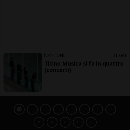
CANTONE
1 sett
Ticino Musica si fa in quattro
(concerti)