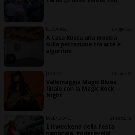
LOCARNO
4 gior
3
A Casa Rusca una mostra
sulla percezione tra arte e
algoritmi
TICINO
6 gior
2
Vallemaggia Magic Blues,
finale con la Magic Rock
Night
AGENDONE
1 sett
18
È il weekend della Festa
nazionale, godetevelo!