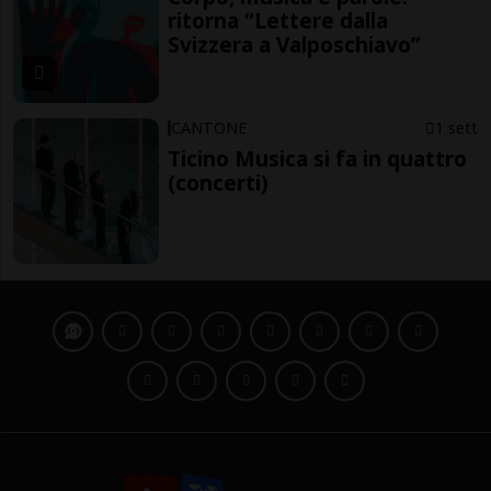
ritorna “Lettere dalla
Svizzera a Valposchiavo”
CANTONE
1 sett
Ticino Musica si fa in quattro
(concerti)