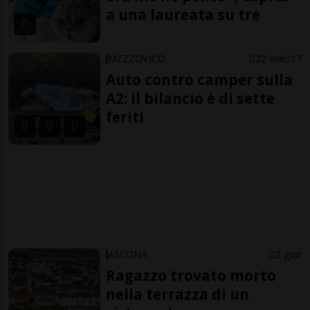
a una laureata su tre
MEZZOVICO
22 ore
17
Auto contro camper sulla
A2: il bilancio è di sette
feriti
ASCONA
2 gior
Ragazzo trovato morto
nella terrazza di un