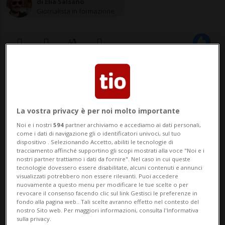
di Elia Salsano
Giornalista in formazione
29 ott 2023 - 18:39
LUGANO - La Casa della letteratura di
La vostra privacy è per noi molto importante
Lugano accoglie gli scrittori e i traduttori
Noi e i nostri
594
partner archiviamo e accediamo ai dati personali,
come i dati di navigazione gli o identificatori univoci, sul tuo
che desiderano comprendere i meccanismi
dispositivo . Selezionando Accetto, abiliti le tecnologie di
tracciamento affinché supportino gli scopi mostrati alla voce "Noi e i
delle case editrici: come trovare un
nostri partner trattiamo i dati da fornire". Nel caso in cui queste
tecnologie dovessero essere disabilitate, alcuni contenuti e annunci
editore? Quali passi falsi evitare? Sono
visualizzati potrebbero non essere rilevanti. Puoi accedere
nuovamente a questo menu per modificare le tue scelte o per
soltanto alcune delle domande alle i quali
revocare il consenso facendo clic sul link Gestisci le preferenze in
fondo alla pagina web.. Tali scelte avranno effetto nel contesto del
i par...
nostro Sito web. Per maggiori informazioni, consulta l'Informativa
sulla privacy.