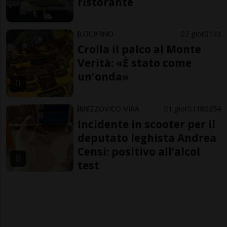
ristorante
LOCARNO
2 gior
133
Crolla il palco al Monte
Verità: «È stato come
un'onda»
MEZZOVICO-VIRA
1 gior
118
254
Incidente in scooter per il
deputato leghista Andrea
Censi: positivo all’alcol
test