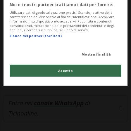
Noi e i nostri partner trattiamo i dati per fornire:
🔐 Sblocca il nostro archivio
Utilizzare dati di geolocalizzazione precisi. Scansione attiva delle
caratteristiche del dispositivo ai fini dell’identificazione. Archiviare
esclusivo!
informazioni su dispositivo e/o accedervi. Pubblicità e contenuti
personalizzati, misurazione delle prestazioni dei contenuti e degli
annunci, ricerche sul pubblico, sviluppo di servizi.
Sottoscrivi un abbonamento
Archivio
per
Elenco dei partner (fornitori)
leggere questo articolo, oppure scegli
MyTioAbo
per accedere all'archivio e
Mostra finalità
navigare su sito e app senza pubblicità.
Accetto
ACCEDI
Entra nel
canale WhatsApp
di
Ticinonline.