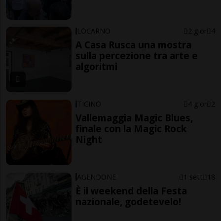
LOCARNO
2 gior
4
A Casa Rusca una mostra
sulla percezione tra arte e
algoritmi
TICINO
4 gior
2
Vallemaggia Magic Blues,
finale con la Magic Rock
Night
AGENDONE
1 sett
18
È il weekend della Festa
nazionale, godetevelo!