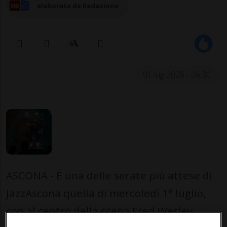
elaborata da Redazione
01 lug 2026 - 06:30
ASCONA - È una delle serate più attese di
JazzAscona quella di mercoledì 1° luglio,
con al centro della scena Fred Wesley,