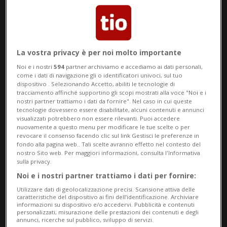
storico trombonista di James Brown e
figura chiave nella definizione del sound
funk. L’appuntamento è alle 20 allo Stage
La vostra privacy è per noi molto importante
New Orleans, dove l’artista si esibirà con il
Noi e i nostri
594
partner archiviamo e accediamo ai dati personali,
gruppo Generations, portando sul palco
come i dati di navigazione gli o identificatori univoci, sul tuo
dispositivo . Selezionando Accetto, abiliti le tecnologie di
groove, esperienza e una presenza scenica
tracciamento affinché supportino gli scopi mostrati alla voce "Noi e i
nostri partner trattiamo i dati da fornire". Nel caso in cui queste
che continua a lasciare il segno.
tecnologie dovessero essere disabilitate, alcuni contenuti e annunci
visualizzati potrebbero non essere rilevanti. Puoi accedere
nuovamente a questo menu per modificare le tue scelte o per
Accanto al grande nome internazionale, il
revocare il consenso facendo clic sul link Gestisci le preferenze in
fondo alla pagina web.. Tali scelte avranno effetto nel contesto del
festival propone anche nuovi arrivi.
nostro Sito web. Per maggiori informazioni, consulta l'Informativa
sulla privacy.
Debutta la Molotow Brass Orkestar (20.30,
Noi e i nostri partner trattiamo i dati per fornire:
Stage Elvezia), formazione che fonde
Utilizzare dati di geolocalizzazione precisi. Scansione attiva delle
caratteristiche del dispositivo ai fini dell’identificazione. Archiviare
l’energia delle brass band con i ritmi
informazioni su dispositivo e/o accedervi. Pubblicità e contenuti
personalizzati, misurazione delle prestazioni dei contenuti e degli
balcanici in uno spettacolo festoso, in
annunci, ricerche sul pubblico, sviluppo di servizi.