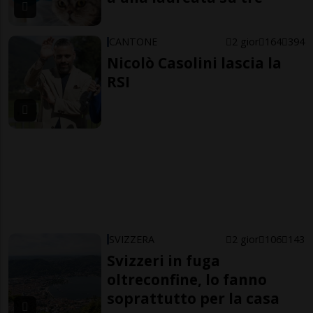
CANTONE
2 gior
164
394
Nicolò Casolini lascia la
RSI
SVIZZERA
2 gior
106
143
Svizzeri in fuga
oltreconfine, lo fanno
soprattutto per la casa