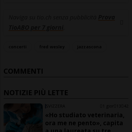
Naviga su tio.ch senza pubblicità
Prova
TioABO per 7 giorni
.
concerti
fred wesley
jazzascona
COMMENTI
NOTIZIE PIÙ LETTE
SVIZZERA
1 gior
13
42
«Ho studiato veterinaria,
ora me ne pento», capita
a una laureata su tre