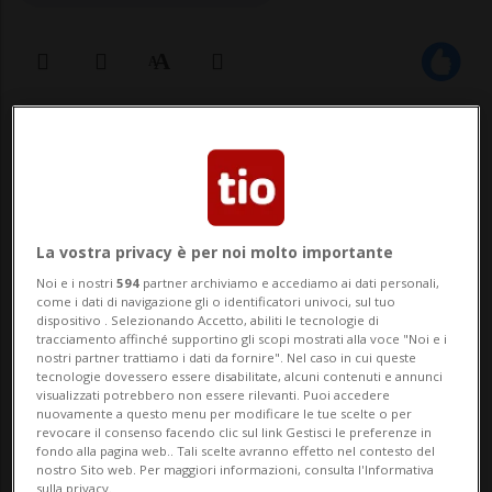
06 ago 2025 - 06:30
MAGGIA - Siamo giunti alla serata finale
del Vallemaggia Magic Blues 2025, quella
La vostra privacy è per noi molto importante
di giovedì 7 agosto. In apertura, dalle 21,
Noi e i nostri
594
partner archiviamo e accediamo ai dati personali,
come i dati di navigazione gli o identificatori univoci, sul tuo
troviamo i ticinesi The Hus-Band, realtà
dispositivo . Selezionando Accetto, abiliti le tecnologie di
tracciamento affinché supportino gli scopi mostrati alla voce "Noi e i
nata a Lugano nel 2023 da un’idea di
nostri partner trattiamo i dati da fornire". Nel caso in cui queste
tecnologie dovessero essere disabilitate, alcuni contenuti e annunci
Matteo Bertini. Insieme al chitarrista
visualizzati potrebbero non essere rilevanti. Puoi accedere
nuovamente a questo menu per modificare le tue scelte o per
Mat...
revocare il consenso facendo clic sul link Gestisci le preferenze in
fondo alla pagina web.. Tali scelte avranno effetto nel contesto del
nostro Sito web. Per maggiori informazioni, consulta l'Informativa
sulla privacy.