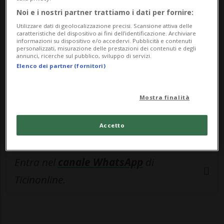
🔐 Sblocca il nostro archivio
Noi e i nostri partner trattiamo i dati per fornire:
esclusivo!
Utilizzare dati di geolocalizzazione precisi. Scansione attiva delle
caratteristiche del dispositivo ai fini dell’identificazione. Archiviare
Sottoscrivi un abbonamento
Archivio
per
informazioni su dispositivo e/o accedervi. Pubblicità e contenuti
personalizzati, misurazione delle prestazioni dei contenuti e degli
leggere questo articolo, oppure scegli
annunci, ricerche sul pubblico, sviluppo di servizi.
Elenco dei partner (fornitori)
MyTioAbo
per accedere all'archivio e
navigare su sito e app senza pubblicità.
Mostra finalità
ACCEDI
Accetto
Entra nel
canale WhatsApp
di
Ticinonline.