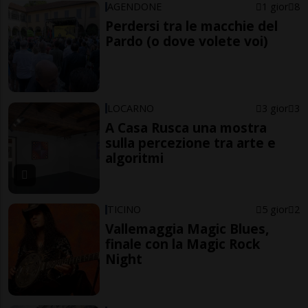
AGENDONE
1 gior
8
Perdersi tra le macchie del
Pardo (o dove volete voi)
LOCARNO
3 gior
3
A Casa Rusca una mostra
sulla percezione tra arte e
algoritmi
TICINO
5 gior
2
Vallemaggia Magic Blues,
finale con la Magic Rock
Night