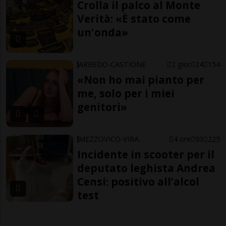
Crolla il palco al Monte
Verità: «È stato come
un'onda»
ARBEDO-CASTIONE
2 gior
24
154
«Non ho mai pianto per
me, solo per i miei
genitori»
MEZZOVICO-VIRA
4 ore
93
225
Incidente in scooter per il
deputato leghista Andrea
Censi: positivo all’alcol
test