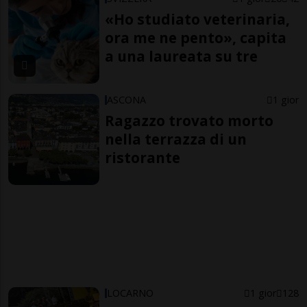
«Ho studiato veterinaria,
ora me ne pento», capita
a una laureata su tre
ASCONA
1 gior
Ragazzo trovato morto
nella terrazza di un
ristorante
LOCARNO
1 gior
128