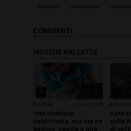
brontallo
joe valeriano
leburn m
COMMENTI
NOTIZIE PIÙ LETTE
SVIZZERA
2 gior
22
46
MEZZOVI
«Ho studiato
Auto c
veterinaria, ora me ne
sulla A
pento», capita a una
di sett