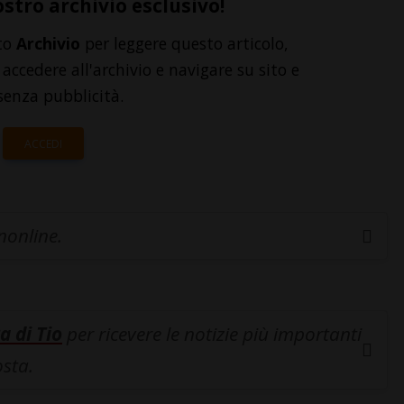
ostro archivio esclusivo!
to
Archivio
per leggere questo articolo,
accedere all'archivio e navigare su sito e
senza pubblicità.
ACCEDI
inonline.
a di Tio
per ricevere le notizie più importanti
osta.