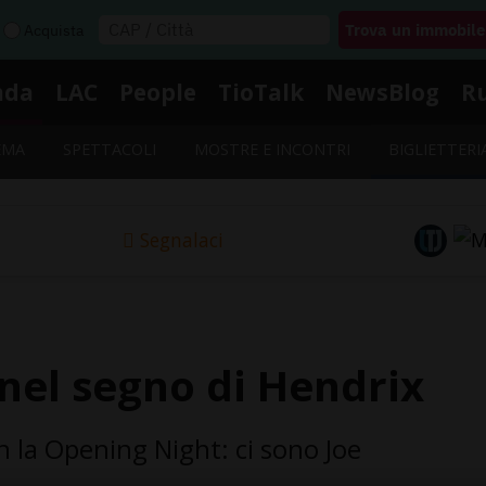
Acquista
nda
LAC
People
TioTalk
NewsBlog
R
EMA
SPETTACOLI
MOSTRE E INCONTRI
BIGLIETTERI
Segnalaci
nel segno di Hendrix
la Opening Night: ci sono Joe