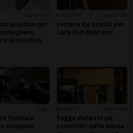
E
18 ore
155
SCI ALPINO
2 gior
27
95
est positivo per
Lettera da brividi per
nconsigliere
Lara Gut-Behrami
c'è la recidiva
1 gior
MURALTO
1 gior
13
49
to frontale
Fugge durante un
n sorpasso
controllo: nella borsa