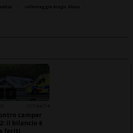
addox
vallemaggia magic blues
CO
17 ore
14
ontro camper
2: il bilancio è
e feriti