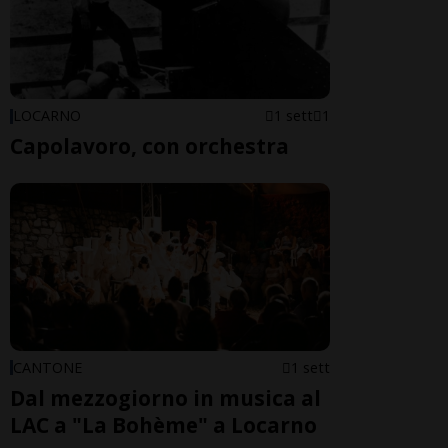
LOCARNO
1 sett
1
Capolavoro, con orchestra
CANTONE
1 sett
Dal mezzogiorno in musica al
LAC a "La Bohème" a Locarno