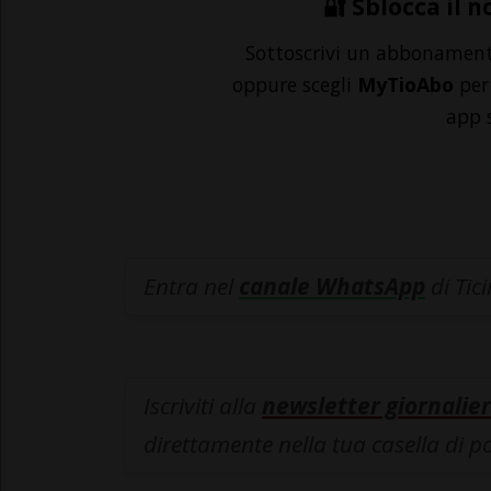
🔐 Sblocca il n
Sottoscrivi un abbonamen
oppure scegli
MyTioAbo
per 
app 
Entra nel
canale WhatsApp
di Tic
Iscriviti alla
newsletter giornalier
direttamente nella tua casella di p