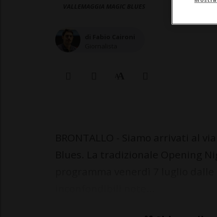
VALLEMAGGIA MAGIC BLUES
di Fabio Caironi
Giornalista
BRONTALLO - Siamo arrivati al via
Blues. La tradizionale Opening Nig
programma venerdì 7 luglio dalle 
inconfondibili note...