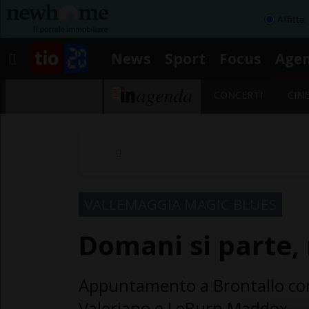
Affitta
News
Sport
Focus
Age
CONCERTI
CIN
VALLEMAGGIA MAGIC BLUES
Domani si parte, 
Appuntamento a Brontallo con 
Valeriano e LeBurn Maddox