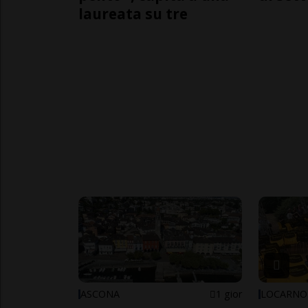
laureata su tre
ASCONA
1 gior
LOCARNO