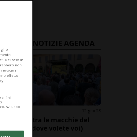
ULTIME NOTIZIE AGENDA
gli o
iamento
e". Nel caso in
potrebbero non
 revocare il
anno effetto
cy.
ai fini
ti
ico, sviluppo
AGENDONE
2 gior
8
Perdersi tra le macchie del
Pardo (o dove volete voi)
cetto