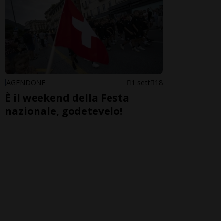
AGENDONE
1 sett
18
È il weekend della Festa
nazionale, godetevelo!