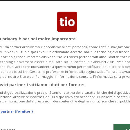
a privacy è per noi molto importante
ri
594
partner archiviamo e accediamo ai dati personali, come i dati di navigazione 
ri univoci, sul tuo dispositivo . Selezionando Accetto, abiliti le tecnologie di tracc
portino gli scopi mostrati alla voce "Noi e i nostri partner trattiamo i dati da fornir
tecnologie dovessero essere disabilitate, alcuni contenuti e annunci visualizzati 
vanti. Puoi accedere nuovamente a questo menu per modificare le tue scelte o per
endo clic sul link Gestisci le preferenze in fondo alla pagina web.. Tali scelte avr
o del nostro Sito web. Per maggiori informazioni, consulta l'Informativa sulla priva
ostri partner trattiamo i dati per fornire:
ati di geolocalizzazione precisi. Scansione attiva delle caratteristiche del dispositivo 
icazione. Archiviare informazioni su dispositivo e/o accedervi. Pubblicità e contenu
ati, misurazione delle prestazioni dei contenuti e degli annunci, ricerche sul pubbl
 partner (fornitori)
 finalità
Ac