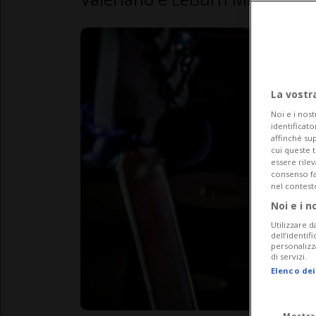
La vostr
Noi e i nost
identificato
affinché sup
cui queste 
essere rile
consenso fac
nel contest
Noi e i n
Utilizzare d
dell’identif
personalizz
di servizi.
Elenco dei
Mostra