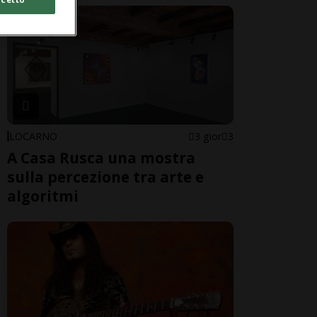
LOCARNO
3 gior
3
A Casa Rusca una mostra
sulla percezione tra arte e
algoritmi