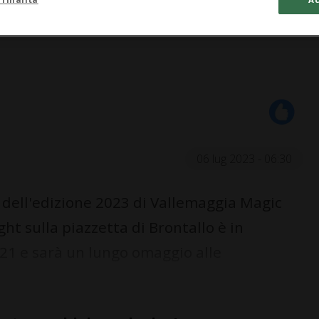
06 lug 2023 - 06:30
 dell'edizione 2023 di Vallemaggia Magic
ht sulla piazzetta di Brontallo è in
21 e sarà un lungo omaggio alle