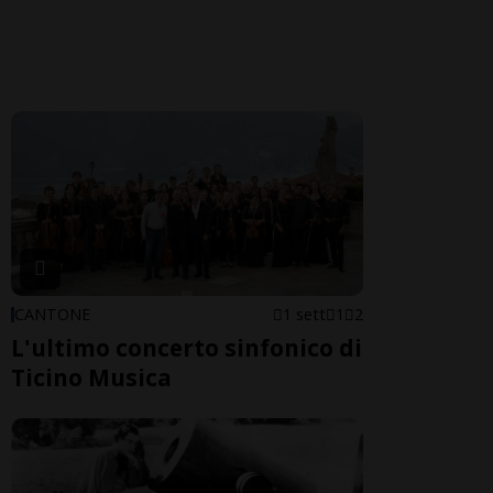
CANTONE
1 sett
1
2
L'ultimo concerto sinfonico di
Ticino Musica