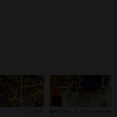
1 gior
133
MEZZOVICO-VIRA
20 ore
115
252