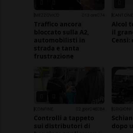
MEZZOVICO
13 ore
74
CANTON
Traffico ancora
Alcol t
bloccato sulla A2,
il gra
automobilisti in
Censi: 
strada e tanta
frustrazione
CONFINE
2 gior
48
84
GRIGIONI
Controlli a tappeto
Schian
sui distributori di
dopo u