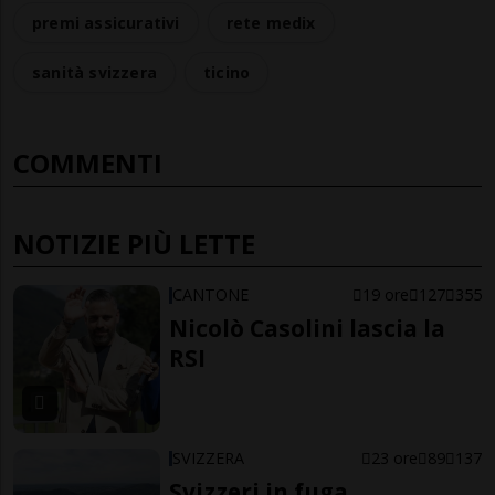
premi assicurativi
rete medix
sanità svizzera
ticino
COMMENTI
NOTIZIE PIÙ LETTE
CANTONE
19 ore
127
355
Nicolò Casolini lascia la
RSI
SVIZZERA
23 ore
89
137
Svizzeri in fuga