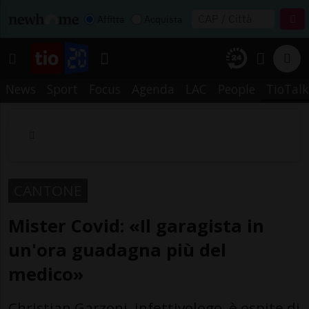
Affitta
Acquista
News
Sport
Focus
Agenda
LAC
People
TioTalk
CANTONE
Mister Covid: «Il garagista in
un'ora guadagna più del
medico»
Christian Garzoni, infettivologo, è ospite di