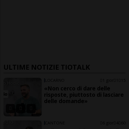
ULTIME NOTIZIE TIOTALK
LOCARNO
1 gior
1
15
«Non cerco di dare delle
risposte, piuttosto di lasciare
delle domande»
CANTONE
6 gior
4
60