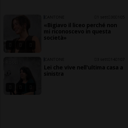
CANTONE
1 sett
30
105
«Bigiavo il liceo perché non
mi riconoscevo in questa
società»
CANTONE
3 sett
14
107
Lei che vive nell'ultima casa a
sinistra