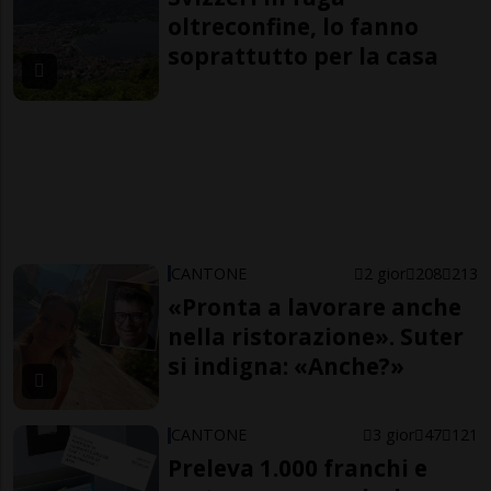
oltreconfine, lo fanno
soprattutto per la casa
CANTONE
2 gior
208
213
«Pronta a lavorare anche
nella ristorazione». Suter
si indigna: «Anche?»
CANTONE
3 gior
47
121
Preleva 1.000 franchi e