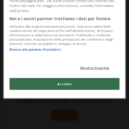
fondo alla pagina web.. Tali scelte avranno effetto nel contesto del
po' – confessa l'infettivologo –. In quel
nostro Sito web. Per maggiori informazioni, consulta l'Informativa
sulla privacy.
periodo mi sono messo a disposizione dei
Noi e i nostri partner trattiamo i dati per fornire:
media per spiegare quello che sapevo e
Utilizzare dati di geolocalizzazione precisi. Scansione attiva delle
caratteristiche del dispositivo ai fini dell’identificazione. Archiviare
per aiutare nell’emergenza. Ma non ...
informazioni su dispositivo e/o accedervi. Pubblicità e contenuti
personalizzati, misurazione delle prestazioni dei contenuti e degli
annunci, ricerche sul pubblico, sviluppo di servizi.
Elenco dei partner (fornitori)
🔐 Sblocca il nostro archivio
esclusivo!
Mostra finalità
Sottoscrivi un abbonamento
Archivio
per
leggere questo articolo, oppure scegli
Accetto
MyTioAbo
per accedere all'archivio e
navigare su sito e app senza pubblicità.
ACCEDI