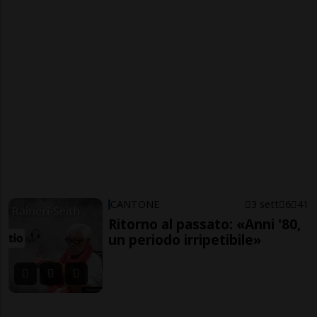
CANTONE
3 sett
6
41
Ritorno al passato: «Anni '80,
un periodo irripetibile»