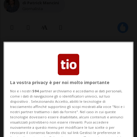
di Patrick Mancini
Giornalista
14 lug 2025 - 06:30
Aggiornamento 14:22
45
La vostra privacy è per noi molto importante
Noi e i nostri
594
partner archiviamo e accediamo ai dati personali,
come i dati di navigazione gli o identificatori univoci, sul tuo
dispositivo . Selezionando Accetto, abiliti le tecnologie di
tracciamento affinché supportino gli scopi mostrati alla voce "Noi e i
nostri partner trattiamo i dati da fornire". Nel caso in cui queste
tecnologie dovessero essere disabilitate, alcuni contenuti e annunci
SAVOSA - Christian Garzoni a tutti ricorda
visualizzati potrebbero non essere rilevanti. Puoi accedere
nuovamente a questo menu per modificare le tue scelte o per
il Covid. «Un'etichetta che adesso pesa un
revocare il consenso facendo clic sul link Gestisci le preferenze in