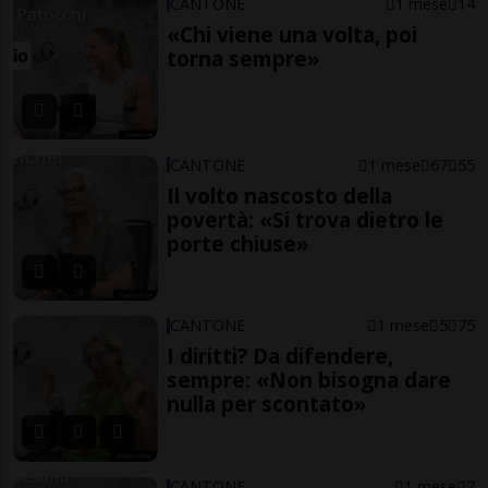
CANTONE
1 mese
14
«Chi viene una volta, poi
torna sempre»
CANTONE
1 mese
67
55
Il volto nascosto della
povertà: «Si trova dietro le
porte chiuse»
CANTONE
1 mese
5
75
I diritti? Da difendere,
sempre: «Non bisogna dare
nulla per scontato»
CANTONE
1 mese
7