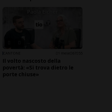
CANTONE
1 mese
67
55
Il volto nascosto della
povertà: «Si trova dietro le
porte chiuse»