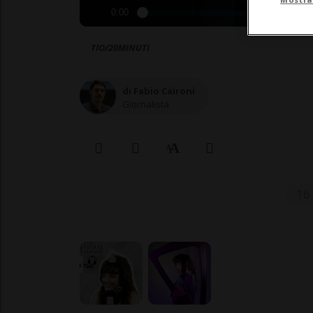
0:00
TIO/20MINUTI
di Fabio Caironi
Giornalista
16 