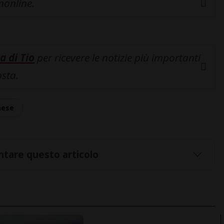
inonline.
a di Tio
per ricevere le notizie più importanti
osta.
nese
tare questo articolo