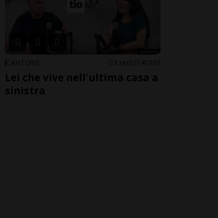
CANTONE
3 sett
14
107
Lei che vive nell'ultima casa a
sinistra