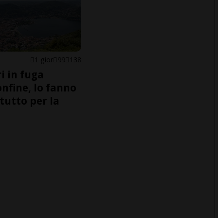
1 gior
99
138
i in fuga
onfine, lo fanno
tutto per la