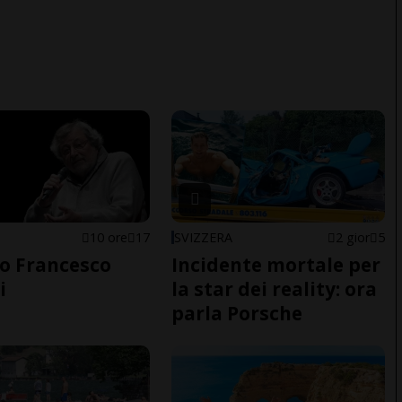
10 ore
17
SVIZZERA
2 gior
5
o Francesco
Incidente mortale per
i
la star dei reality: ora
parla Porsche