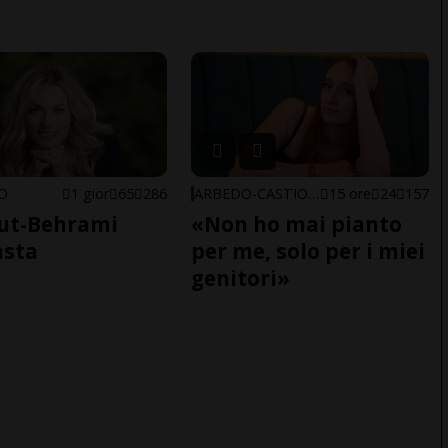
NO
1 gior
65
286
ARBEDO-CASTIONE
15 ore
24
157
ut-Behrami
«Non ho mai pianto
asta
per me, solo per i miei
genitori»