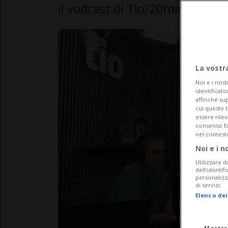
il vodcast di Tio/20minuti
La vostr
Noi e i nost
identificato
affinché sup
cui queste 
essere rile
consenso fac
nel contest
Noi e i n
Utilizzare d
dell’identif
personalizz
di servizi.
Elenco dei
Mostra