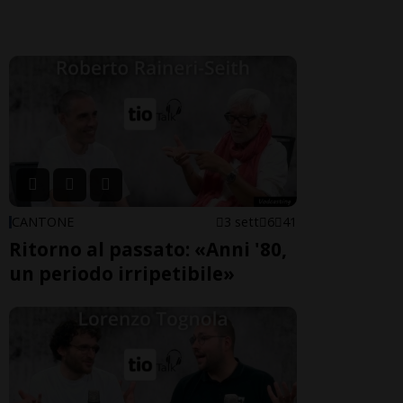
CANTONE
3 sett
6
41
Ritorno al passato: «Anni '80,
un periodo irripetibile»