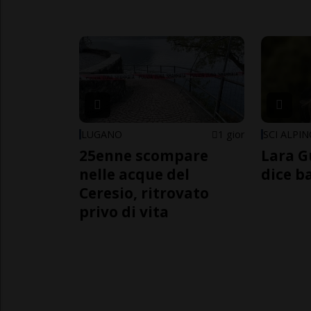
LUGANO
1 gior
SCI ALPI
25enne scompare
Lara G
nelle acque del
dice b
Ceresio, ritrovato
privo di vita