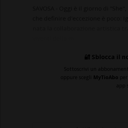
SAVOSA - Oggi è il giorno di "She",
che definire d'eccezione è poco: 
nata la collaborazione artistica t
viventi della m...
🔐 Sblocca il n
Sottoscrivi un abbonamen
oppure scegli
MyTioAbo
per 
app 