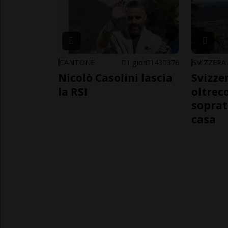
CANTONE
1 gior
143
376
SVIZZERA
Nicolò Casolini lascia
Svizzer
la RSI
oltrec
soprat
casa