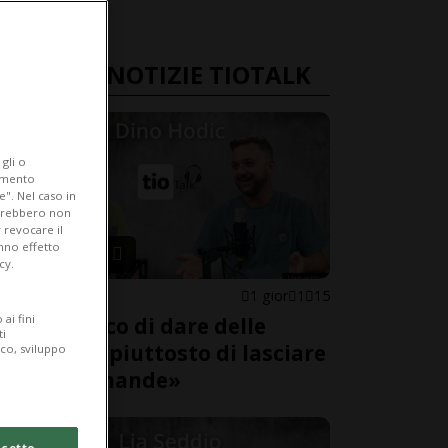
ULTIME NOTIZIE TIOTALK
gli o
iamento
e". Nel caso in
potrebbero non
 revocare il
anno effetto
cy.
LOCARNO
1 gior
1
15
ai fini
«Non cerco di dare delle
ti
risposte, piuttosto di lasciare
ico, sviluppo
delle domande»
cetto