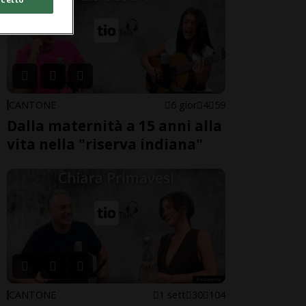
CANTONE
6 gior
4
59
Dalla maternità a 15 anni alla
vita nella "riserva indiana"
CANTONE
1 sett
30
104