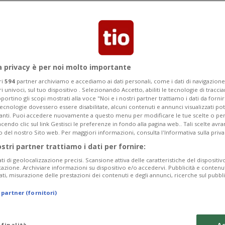
a privacy è per noi molto importante
ri
594
partner archiviamo e accediamo ai dati personali, come i dati di navigazione 
ri univoci, sul tuo dispositivo . Selezionando Accetto, abiliti le tecnologie di tracc
portino gli scopi mostrati alla voce "Noi e i nostri partner trattiamo i dati da fornir
tecnologie dovessero essere disabilitate, alcuni contenuti e annunci visualizzati 
vanti. Puoi accedere nuovamente a questo menu per modificare le tue scelte o per
endo clic sul link Gestisci le preferenze in fondo alla pagina web.. Tali scelte avr
o del nostro Sito web. Per maggiori informazioni, consulta l'Informativa sulla priva
ostri partner trattiamo i dati per fornire:
ati di geolocalizzazione precisi. Scansione attiva delle caratteristiche del dispositivo 
icazione. Archiviare informazioni su dispositivo e/o accedervi. Pubblicità e contenu
ati, misurazione delle prestazioni dei contenuti e degli annunci, ricerche sul pubbl
 partner (fornitori)
 finalità
Ac