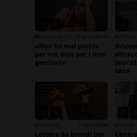
ARBEDO-CASTIONE
2 gior
24
154
SVIZZERA
«Non ho mai pianto
Svizzer
per me, solo per i miei
oltrec
genitori»
soprat
casa
SCI ALPINO
1 gior
26
96
CONFINE
Lettera da brividi per
Contro