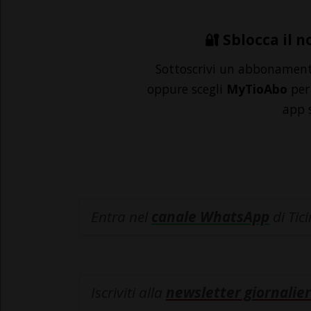
🔐 Sblocca il n
Sottoscrivi un abbonamen
oppure scegli
MyTioAbo
per 
app 
Entra nel
canale WhatsApp
di Tic
Iscriviti alla
newsletter giornalier