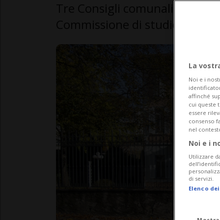
Tre Consigli comunali preavvi
Commissione di studio relativo
La vostr
Noi e i nost
identificato
affinché sup
cui queste 
essere rile
consenso fac
nel contest
Noi e i n
Utilizzare d
dell’identif
personalizz
di servizi.
Elenco dei
Mostra