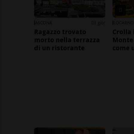
ASCONA
1 gior
LOCARNO
Ragazzo trovato
Crolla 
morto nella terrazza
Monte 
di un ristorante
come 