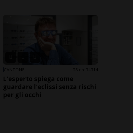
CANTONE
8 ore
4
14
L'esperto spiega come
guardare l'eclissi senza rischi
per gli occhi