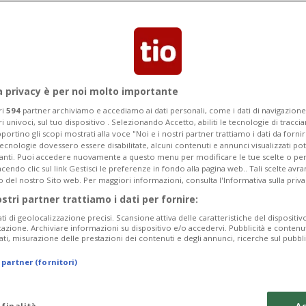
sano favorevolmente il rapporto della
 all’aggregazione.
a privacy è per noi molto importante
ri
594
partner archiviamo e accediamo ai dati personali, come i dati di navigazione 
ri univoci, sul tuo dispositivo . Selezionando Accetto, abiliti le tecnologie di tracc
portino gli scopi mostrati alla voce "Noi e i nostri partner trattiamo i dati da fornir
tecnologie dovessero essere disabilitate, alcuni contenuti e annunci visualizzati 
vanti. Puoi accedere nuovamente a questo menu per modificare le tue scelte o per
endo clic sul link Gestisci le preferenze in fondo alla pagina web.. Tali scelte avr
o del nostro Sito web. Per maggiori informazioni, consulta l'Informativa sulla priva
ostri partner trattiamo i dati per fornire:
ati di geolocalizzazione precisi. Scansione attiva delle caratteristiche del dispositivo 
icazione. Archiviare informazioni su dispositivo e/o accedervi. Pubblicità e contenu
ati, misurazione delle prestazioni dei contenuti e degli annunci, ricerche sul pubbl
 partner (fornitori)
 finalità
Ac