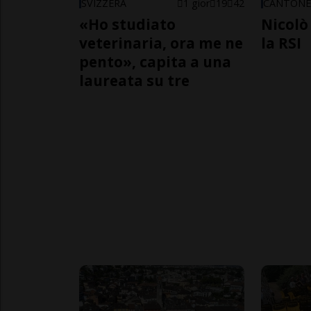
SVIZZERA
1 gior
19
42
CANTON
«Ho studiato
Nicolò 
veterinaria, ora me ne
la RSI
pento», capita a una
laureata su tre