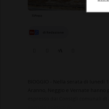
TiPress
di Redazione
BIOGGIO - Nella serata di lunedì 1
Aranno, Neggio e Vernate hanno pr
espresso dai Consigli comunali d
segnale politico fo...