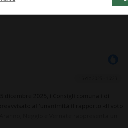
16 dic 2025 - 16:23
5 dicembre 2025, i Consigli comunali di
eavvisato all’unanimità il rapporto.«Il voto
i Aranno, Neggio e Vernate rappresenta un