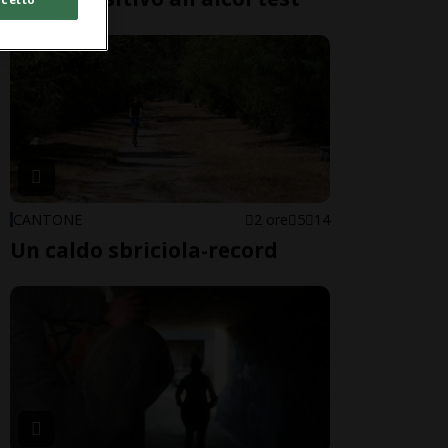
CANTONE
2 ore
5
14
Un caldo sbriciola-record