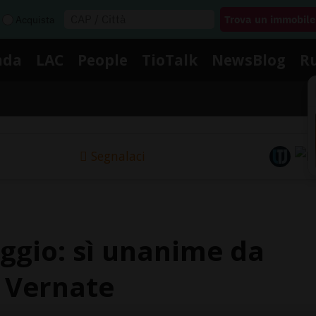
Acquista
nda
LAC
People
TioTalk
NewsBlog
R
Segnalaci
ggio: sì unanime da
 Vernate