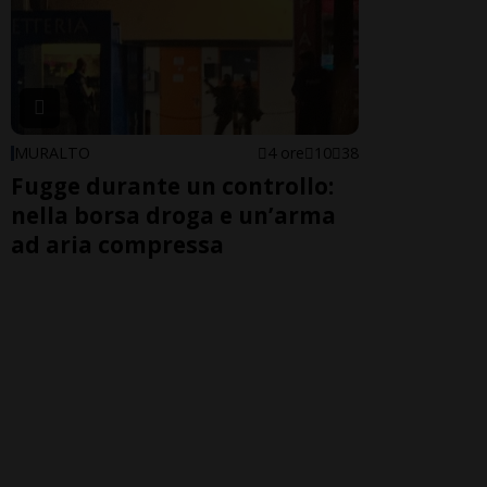
MURALTO
4 ore
10
38
Fugge durante un controllo:
nella borsa droga e un’arma
ad aria compressa