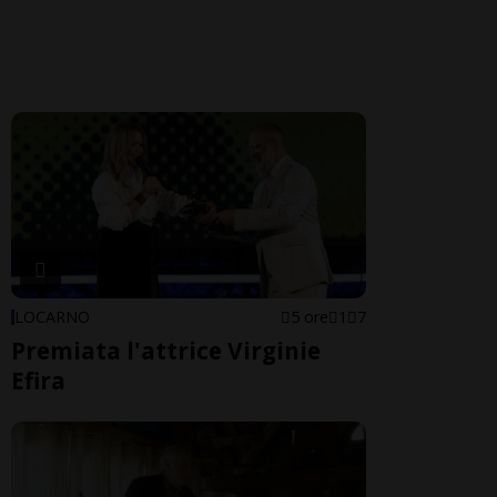
LOCARNO
5 ore
1
7
Premiata l'attrice Virginie
Efira