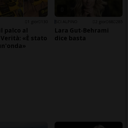
1 gior
130
SCI ALPINO
2 gior
68
285
il palco al
Lara Gut-Behrami
Verità: «È stato
dice basta
un'onda»