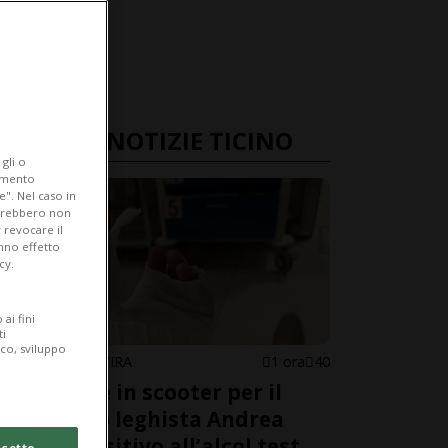
ULTIME NOTIZIE TICINO
gli o
iamento
e". Nel caso in
potrebbero non
 revocare il
anno effetto
cy.
ai fini
ti
ico, sviluppo
MEZZOVICO-VIRA
1 ora
40
Incidente in scooter per il
deputato leghista Andrea
Censi: positivo all’alcol test
cetto