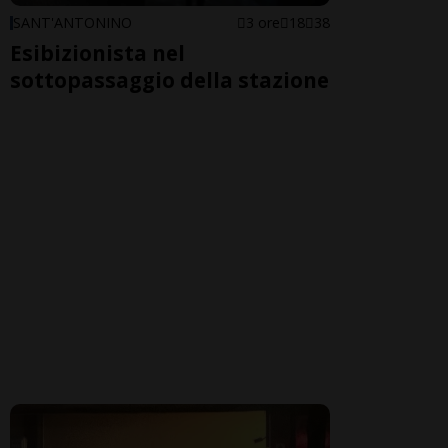
SANT'ANTONINO
3 ore
18
38
Esibizionista nel
sottopassaggio della stazione