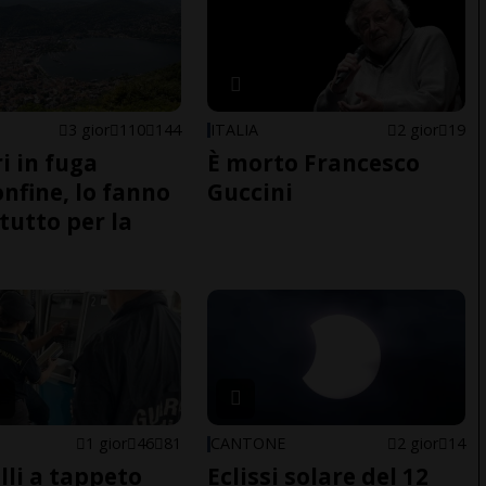
3 gior
110
144
ITALIA
2 gior
19
i in fuga
È morto Francesco
onfine, lo fanno
Guccini
tutto per la
1 gior
46
81
CANTONE
2 gior
14
lli a tappeto
Eclissi solare del 12