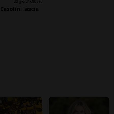
E
3 gior
168
395
Casolini lascia