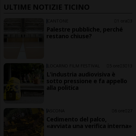
ULTIME NOTIZIE TICINO
CANTONE
1 ora
3
Palestre pubbliche, perché
restano chiuse?
LOCARNO FILM FESTIVAL
5 ore
3
13
L'industria audiovisiva è
sotto pressione e fa appello
alla politica
ASCONA
6 ore
27
Cedimento del palco,
«avviata una verifica interna»