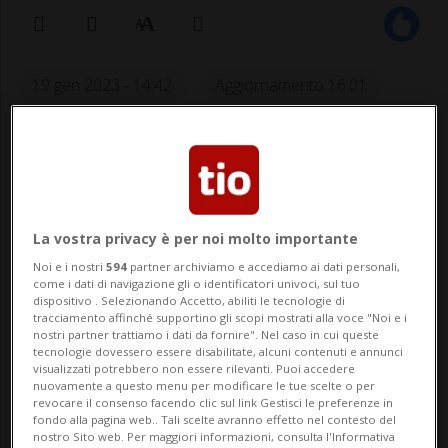
19 gen 2023 - 14:42
Aggiornamento 16:01
16
La vostra privacy è per noi molto importante
Noi e i nostri
594
partner archiviamo e accediamo ai dati personali,
come i dati di navigazione gli o identificatori univoci, sul tuo
dispositivo . Selezionando Accetto, abiliti le tecnologie di
tracciamento affinché supportino gli scopi mostrati alla voce "Noi e i
ROMA - L’iter vero e proprio comincia ora.
nostri partner trattiamo i dati da fornire". Nel caso in cui queste
tecnologie dovessero essere disabilitate, alcuni contenuti e annunci
La Commissione congiunta Esteri e
visualizzati potrebbero non essere rilevanti. Puoi accedere
nuovamente a questo menu per modificare le tue scelte o per
Finanze del Senato italiano ha approvato il
revocare il consenso facendo clic sul link Gestisci le preferenze in
fondo alla pagina web.. Tali scelte avranno effetto nel contesto del
testo di ratifica dell’accordo fiscale Italia -
nostro Sito web. Per maggiori informazioni, consulta l'Informativa