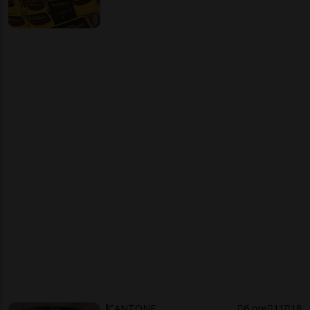
CANTONE
6 ore
11
18