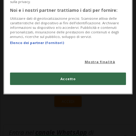
sulla privacy.
Svizzera. Ora, il documento è pronto per
Noi e i nostri partner trattiamo i dati per fornire:
essere discusso dai d...
Utilizzare dati di geolocalizzazione precisi. Scansione attiva delle
caratteristiche del dispositivo ai fini dell’identificazione. Archiviare
informazioni su dispositivo e/o accedervi. Pubblicità e contenuti
personalizzati, misurazione delle prestazioni dei contenuti e degli
🔐 Sblocca il nostro archivio
annunci, ricerche sul pubblico, sviluppo di servizi.
Elenco dei partner (fornitori)
esclusivo!
Sottoscrivi un abbonamento
Archivio
per
Mostra finalità
leggere questo articolo, oppure scegli
MyTioAbo
per accedere all'archivio e
Accetto
navigare su sito e app senza pubblicità.
ACCEDI
Entra nel
canale WhatsApp
di