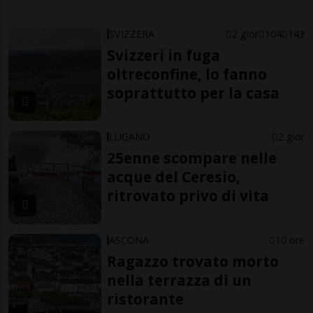
SVIZZERA
2 gior
104
143
Svizzeri in fuga
oltreconfine, lo fanno
soprattutto per la casa
LUGANO
2 gior
25enne scompare nelle
acque del Ceresio,
ritrovato privo di vita
ASCONA
10 ore
Ragazzo trovato morto
nella terrazza di un
ristorante