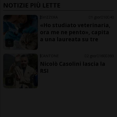
NOTIZIE PIÙ LETTE
SVIZZERA
1 gior
10
40
«Ho studiato veterinaria,
ora me ne pento», capita
a una laureata su tre
CANTONE
2 gior
160
393
Nicolò Casolini lascia la
RSI