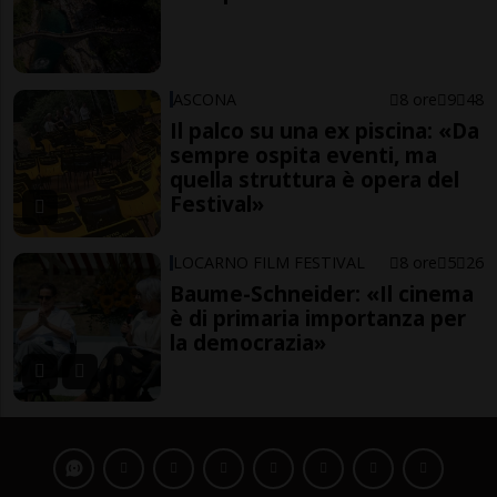
ASCONA
8 ore
9
48
Il palco su una ex piscina: «Da
sempre ospita eventi, ma
quella struttura è opera del
Festival»
LOCARNO FILM FESTIVAL
8 ore
5
26
Baume-Schneider: «Il cinema
è di primaria importanza per
la democrazia»