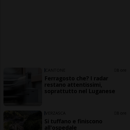
CANTONE
8 ore
Ferragosto che? I radar
restano attentissimi,
soprattutto nel Luganese
VERZASCA
8 ore
Si tuffano e finiscono
all'ospedale