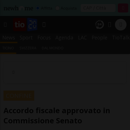
Affitta
Acquista
News
Sport
Focus
Agenda
LAC
People
TioTalk
TICINO
SVIZZERA
DAL MONDO
CONFINE
Accordo fiscale approvato in
Commissione Senato