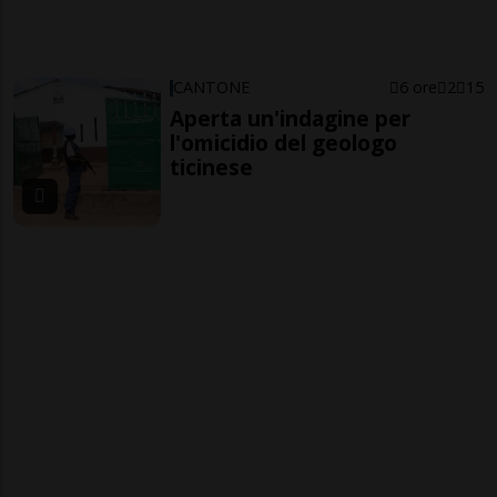
CANTONE
6 ore
2
15
Aperta un'indagine per
l'omicidio del geologo
ticinese