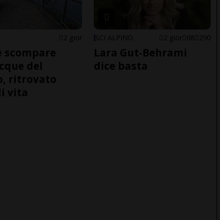
2 gior
SCI ALPINO
2 gior
68
290
e scompare
Lara Gut-Behrami
acque del
dice basta
o, ritrovato
i vita