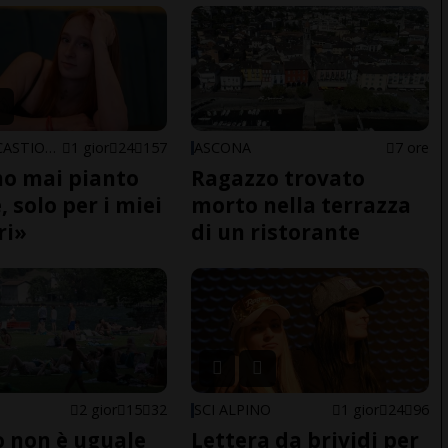
ARBEDO-CASTIONE
1 gior
24
157
ASCONA
7 ore
o mai pianto
Ragazzo trovato
 solo per i miei
morto nella terrazza
ri»
di un ristorante
2 gior
15
32
SCI ALPINO
1 gior
24
96
do non è uguale
Lettera da brividi per