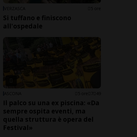
VERZASCA
5 ore
Si tuffano e finiscono
all'ospedale
ASCONA
5 ore
7
49
Il palco su una ex piscina: «Da
sempre ospita eventi, ma
quella struttura è opera del
Festival»