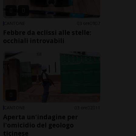
CANTONE
3 ore
9
7
Febbre da eclissi alle stelle:
occhiali introvabili
CANTONE
3 ore
2
11
Aperta un'indagine per
l'omicidio del geologo
ticinese