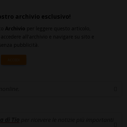
ostro archivio esclusivo!
to
Archivio
per leggere questo articolo,
accedere all'archivio e navigare su sito e
senza pubblicità.
ACCEDI
inonline.
a di Tio
per ricevere le notizie più importanti