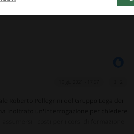
10 giu 2021 - 17:57
2
le Roberto Pellegrini del Gruppo Lega dei
ha inoltrato un'interrogazione per chiedere
assumersi i costi per i corsi di formazione