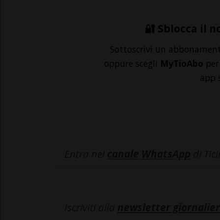
🔐 Sblocca il n
Sottoscrivi un abbonamen
oppure scegli
MyTioAbo
per 
app 
Entra nel
canale WhatsApp
di Tic
Iscriviti alla
newsletter giornalier