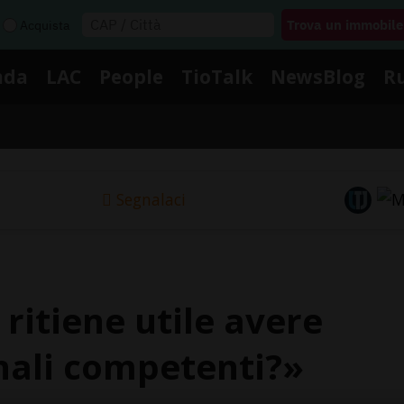
Acquista
nda
LAC
People
TioTalk
NewsBlog
R
Segnalaci
 ritiene utile avere
nali competenti?»