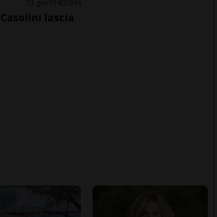
E
2 gior
160
394
Casolini lascia