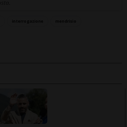
osta.
e
interrogazione
mendrisio