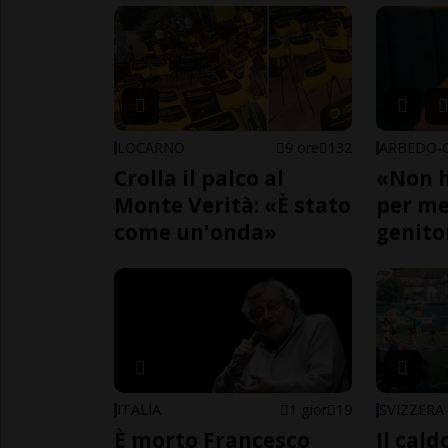
LOCARNO
9 ore
132
Crolla il palco al
«Non h
Monte Verità: «È stato
per me,
come un'onda»
genito
ITALIA
1 gior
19
SVIZZERA
È morto Francesco
Il cal