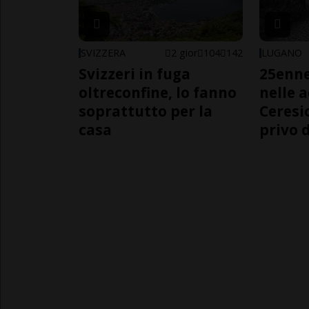
SVIZZERA
2 gior
104
142
LUGANO
Svizzeri in fuga
25enn
oltreconfine, lo fanno
nelle 
soprattutto per la
Ceresi
casa
privo d