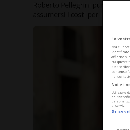
Roberto Pellegrini punta il dito
assumersi i costi per i corsi d
La vostr
Noi e i nost
identificato
affinché sup
cui queste 
essere rile
consenso fac
nel contest
Noi e i n
Utilizzare d
dell’identif
personalizz
di servizi.
Elenco dei
Mostra