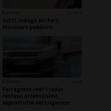
CANTONE
4 ore
5
DISTI, indaga anche il
Ministero pubblico
CANTONE
4 ore
Ferragosto che? I radar
restano attentissimi,
soprattutto nel Luganese