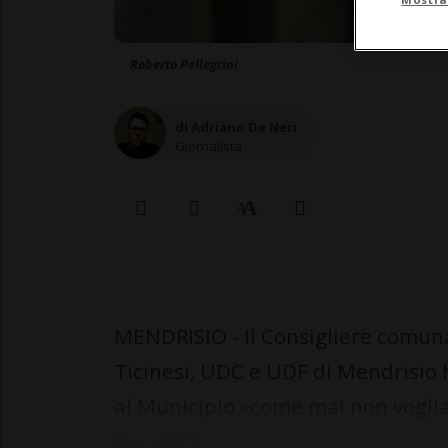
Roberto Pellegrini
di Adriano De Neri
Giornalista
MENDRISIO - Il Consigliere comuna
Ticinesi, UDC e UDF di Mendrisio 
al Municipio «come mai non voglia 
dei consi...