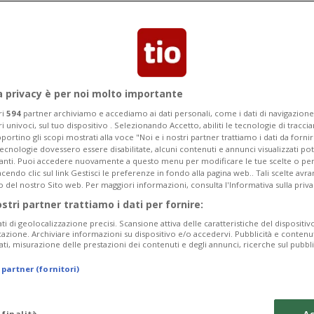
 contro l'esecutivo che si è rifiutato di
i formazione.
a privacy è per noi molto importante
ri
594
partner archiviamo e accediamo ai dati personali, come i dati di navigazione 
ri univoci, sul tuo dispositivo . Selezionando Accetto, abiliti le tecnologie di tracc
portino gli scopi mostrati alla voce "Noi e i nostri partner trattiamo i dati da fornir
tecnologie dovessero essere disabilitate, alcuni contenuti e annunci visualizzati 
vanti. Puoi accedere nuovamente a questo menu per modificare le tue scelte o per
endo clic sul link Gestisci le preferenze in fondo alla pagina web.. Tali scelte avr
o del nostro Sito web. Per maggiori informazioni, consulta l'Informativa sulla priva
ostri partner trattiamo i dati per fornire:
ati di geolocalizzazione precisi. Scansione attiva delle caratteristiche del dispositivo 
icazione. Archiviare informazioni su dispositivo e/o accedervi. Pubblicità e contenu
ati, misurazione delle prestazioni dei contenuti e degli annunci, ricerche sul pubbl
 partner (fornitori)
 finalità
Ac