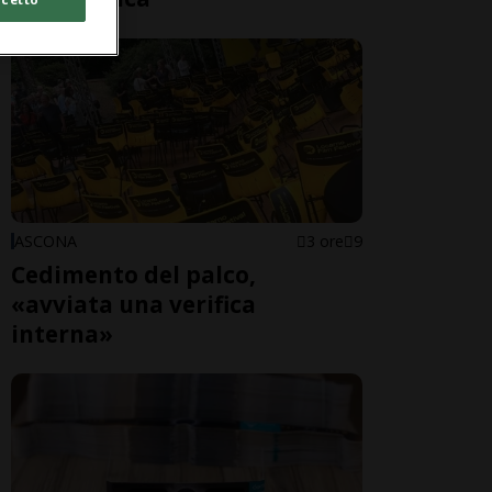
ASCONA
3 ore
9
Cedimento del palco,
«avviata una verifica
interna»