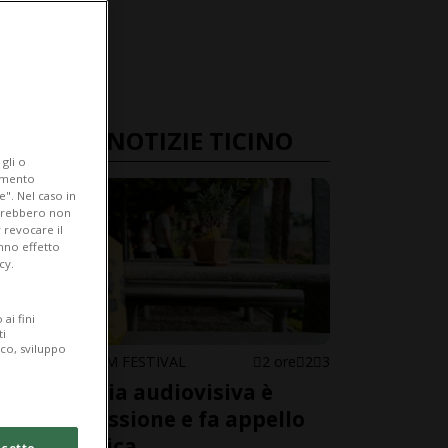
ULTIME NOTIZIE TICINO
gli o
iamento
e". Nel caso in
potrebbero non
 revocare il
anno effetto
cy.
ai fini
ti
ico, sviluppo
LOCARNO FILM FESTIVAL
2 ore
2
3
L'industria audiovisiva è
sotto pressione e fa appello
alla politica
cetto