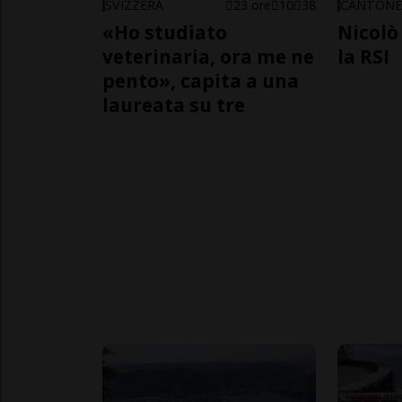
SVIZZERA
23 ore
10
38
CANTON
«Ho studiato
Nicolò 
veterinaria, ora me ne
la RSI
pento», capita a una
laureata su tre