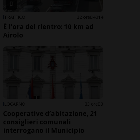
TRAFFICO
2 ore
4
14
È l'ora del rientro: 10 km ad
Airolo
LOCARNO
3 ore
3
Cooperative d’abitazione, 21
consiglieri comunali
interrogano il Municipio