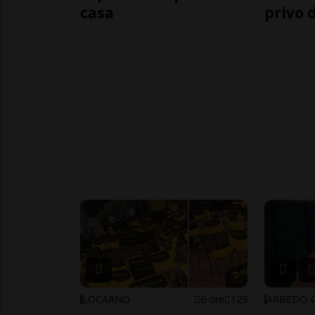
casa
privo d
LOCARNO
6 ore
129