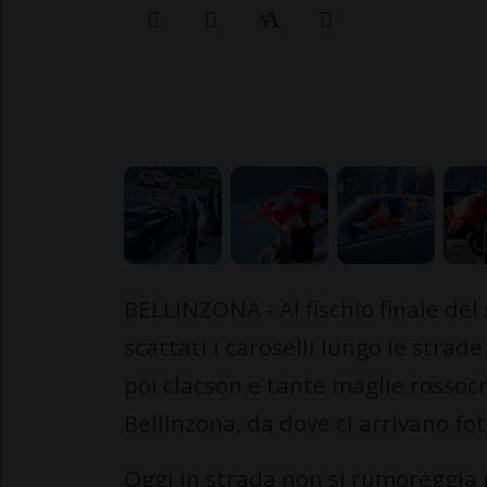
00:25
BELLINZONA - Al fischio finale del
scattati i caroselli lungo le strade
poi clacson e tante maglie rossocr
Bellinzona, da dove ci arrivano fot
Oggi in strada non si rumoreggia pe