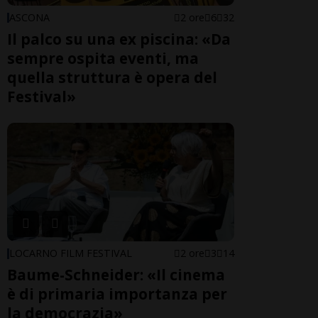
ASCONA
2 ore
6
32
Il palco su una ex piscina: «Da
sempre ospita eventi, ma
quella struttura è opera del
Festival»
LOCARNO FILM FESTIVAL
2 ore
3
14
Baume-Schneider: «Il cinema
è di primaria importanza per
la democrazia»