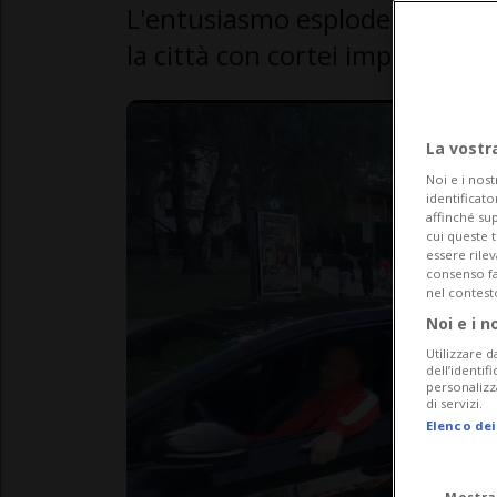
L'entusiasmo esplode tra i sos
la città con cortei improvvisati
La vostr
Noi e i nost
identificato
affinché sup
cui queste 
essere rile
consenso fac
nel contest
Noi e i n
Utilizzare d
dell’identif
personalizz
di servizi.
Elenco dei
Mostra