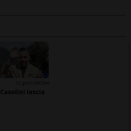
E
2 gior
159
394
Casolini lascia