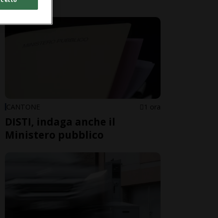
CANTONE
1 ora
DISTI, indaga anche il
Ministero pubblico