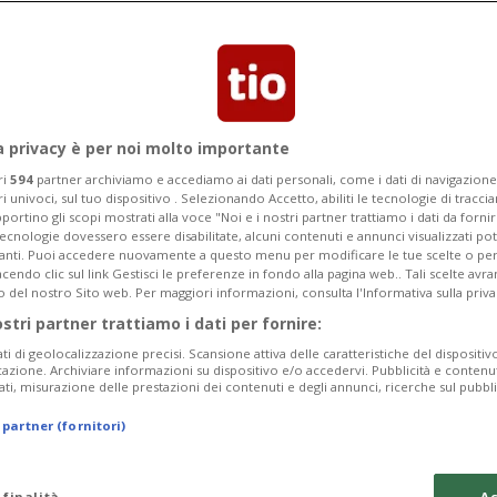
tenitori della nazionale, che animano
 alle prime luci del giorno.
a privacy è per noi molto importante
ri
594
partner archiviamo e accediamo ai dati personali, come i dati di navigazione 
ri univoci, sul tuo dispositivo . Selezionando Accetto, abiliti le tecnologie di tracc
portino gli scopi mostrati alla voce "Noi e i nostri partner trattiamo i dati da fornir
tecnologie dovessero essere disabilitate, alcuni contenuti e annunci visualizzati 
vanti. Puoi accedere nuovamente a questo menu per modificare le tue scelte o per
endo clic sul link Gestisci le preferenze in fondo alla pagina web.. Tali scelte avr
o del nostro Sito web. Per maggiori informazioni, consulta l'Informativa sulla priva
ostri partner trattiamo i dati per fornire:
ati di geolocalizzazione precisi. Scansione attiva delle caratteristiche del dispositivo 
icazione. Archiviare informazioni su dispositivo e/o accedervi. Pubblicità e contenu
ati, misurazione delle prestazioni dei contenuti e degli annunci, ricerche sul pubbl
 partner (fornitori)
 finalità
Ac