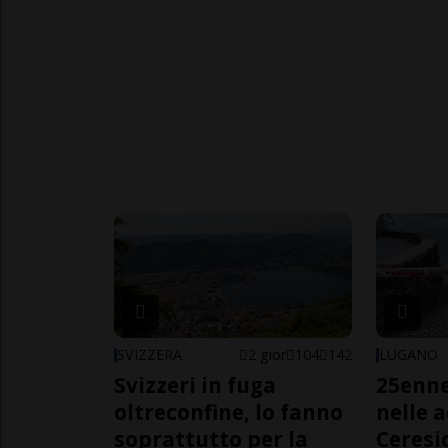
SVIZZERA
2 gior
104
142
LUGANO
Svizzeri in fuga
25enn
oltreconfine, lo fanno
nelle 
soprattutto per la
Ceresi