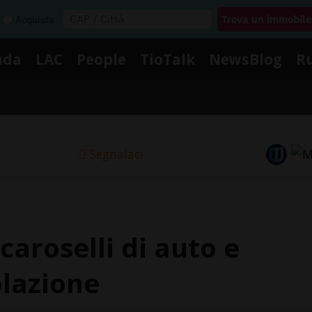
Acquista
nda
LAC
People
TioTalk
NewsBlog
R
Segnalaci
 caroselli di auto e
olazione