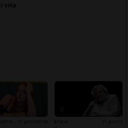
i vita
ARBEDO-CASTIONE
1 gior
24
158
ITALIA
1 gior
19