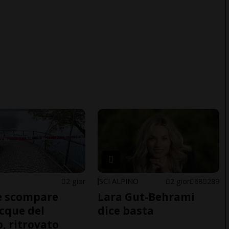
2 gior
SCI ALPINO
2 gior
68
289
e scompare
Lara Gut-Behrami
acque del
dice basta
o, ritrovato