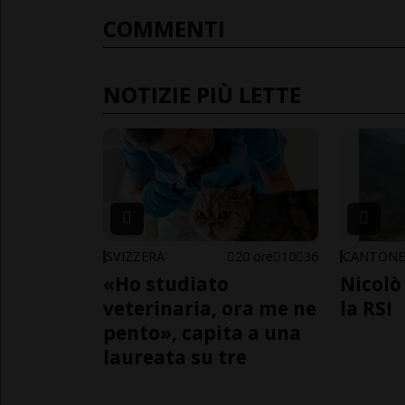
COMMENTI
NOTIZIE PIÙ LETTE
SVIZZERA
20 ore
10
36
CANTON
«Ho studiato
Nicolò 
veterinaria, ora me ne
la RSI
pento», capita a una
laureata su tre