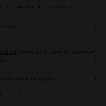
ba. È tempo di festa.. e cappuccino.
inonline.
a di Tio
per ricevere le notizie più importanti
osta.
rova TioABO per 7 giorni
.
ti
ticino