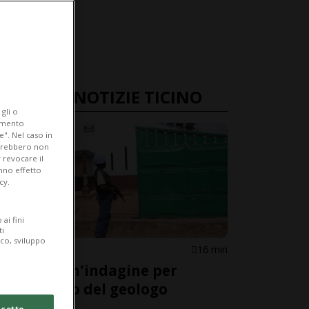
ULTIME NOTIZIE TICINO
gli o
iamento
e". Nel caso in
potrebbero non
 revocare il
anno effetto
cy.
ai fini
ti
ico, sviluppo
CANTONE
16 min
Aperta un'indagine per
l'omicidio del geologo
ticinese
cetto