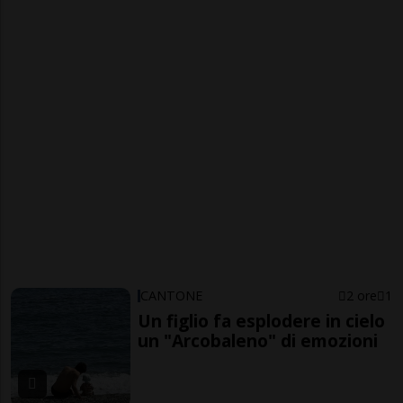
CANTONE
2 ore
1
Un figlio fa esplodere in cielo
un "Arcobaleno" di emozioni