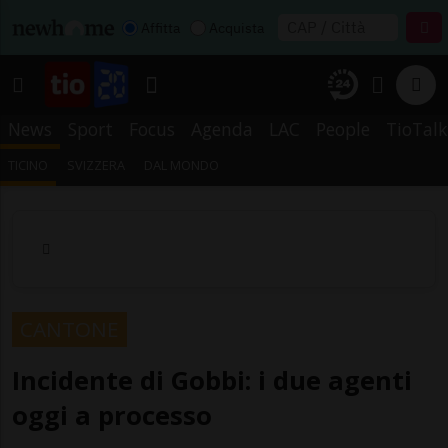
Affitta
Acquista
News
Sport
Focus
Agenda
LAC
People
TioTalk
TICINO
SVIZZERA
DAL MONDO
CANTONE
Incidente di Gobbi: i due agenti
oggi a processo