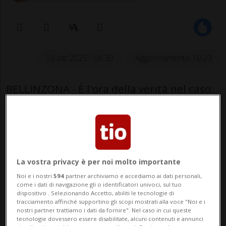
15 ott 2025 - 06:30
Aggiornamento 10:23
BELLINZONA - È l'ora della verità nel caso
dell'incidente che il 14 novembre 2023,
sulla A2, ha visto coinvolto Norman Gobbi.
Gli agenti della Polizia cantonale che
quella notte si occuparono di controllare il
La vostra privacy è per noi molto importante
tasso alcolemico del consigliere di St...
Noi e i nostri
594
partner archiviamo e accediamo ai dati personali,
come i dati di navigazione gli o identificatori univoci, sul tuo
dispositivo . Selezionando Accetto, abiliti le tecnologie di
tracciamento affinché supportino gli scopi mostrati alla voce "Noi e i
🔐 Sblocca il nostro archivio
nostri partner trattiamo i dati da fornire". Nel caso in cui queste
tecnologie dovessero essere disabilitate, alcuni contenuti e annunci