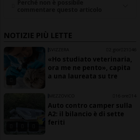
Perché non è possibile
commentare questo articolo
NOTIZIE PIÙ LETTE
SVIZZERA
2 gior
21
46
«Ho studiato veterinaria,
ora me ne pento», capita
a una laureata su tre
MEZZOVICO
16 ore
14
Auto contro camper sulla
A2: il bilancio è di sette
feriti