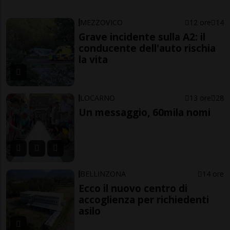
MEZZOVICO
12 ore
14
Grave incidente sulla A2: il
conducente dell'auto rischia
la vita
LOCARNO
13 ore
28
Un messaggio, 60mila nomi
BELLINZONA
14 ore
Ecco il nuovo centro di
accoglienza per richiedenti
asilo