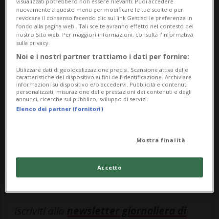
esclusivo!
visualizzati potrebbero non essere rilevanti. Puoi accedere
nuovamente a questo menu per modificare le tue scelte o per
revocare il consenso facendo clic sul link Gestisci le preferenze in
Sottoscrivi un abbonamento
Archivio
per
fondo alla pagina web.. Tali scelte avranno effetto nel contesto del
leggere questo articolo, oppure scegli
nostro Sito web. Per maggiori informazioni, consulta l'Informativa
sulla privacy.
MyTioAbo
per accedere all'archivio e
Noi e i nostri partner trattiamo i dati per fornire:
navigare su sito e app senza pubblicità.
Utilizzare dati di geolocalizzazione precisi. Scansione attiva delle
caratteristiche del dispositivo ai fini dell’identificazione. Archiviare
informazioni su dispositivo e/o accedervi. Pubblicità e contenuti
ACCEDI
personalizzati, misurazione delle prestazioni dei contenuti e degli
annunci, ricerche sul pubblico, sviluppo di servizi.
Elenco dei partner (fornitori)
Entra nel
canale WhatsApp
di
Mostra finalità
Ticinonline.
Accetto
Iscriviti alla
newsletter giornaliera di