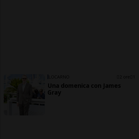
LOCARNO
2 ore
1
Una domenica con James
Gray