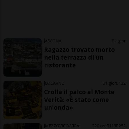
ASCONA
1 gior
Ragazzo trovato morto
nella terrazza di un
ristorante
LOCARNO
1 gior
132
Crolla il palco al Monte
Verità: «È stato come
un'onda»
MEZZOVICO-VIRA
20 ore
113
252