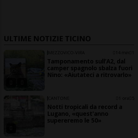
ULTIME NOTIZIE TICINO
MEZZOVICO-VIRA
14 min
1
Tamponamento sull’A2, dal
camper spagnolo sbalza fuori
Nino: «Aiutateci a ritrovarlo»
CANTONE
1 ora
5
Notti tropicali da record a
Lugano, «quest'anno
supereremo le 50»