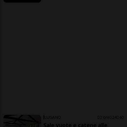
LUGANO
2 ore
24
40
Sale vuote e catene alle