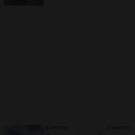
CANTONE
5 ore
3
11