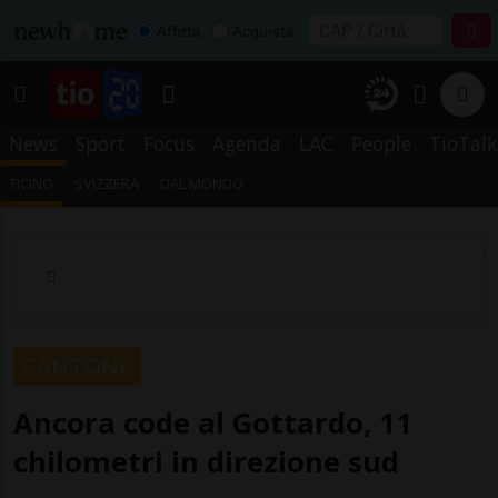
Affitta
Acquista
News
Sport
Focus
Agenda
LAC
People
TioTalk
TICINO
SVIZZERA
DAL MONDO
CANTONE
Ancora code al Gottardo, 11
chilometri in direzione sud