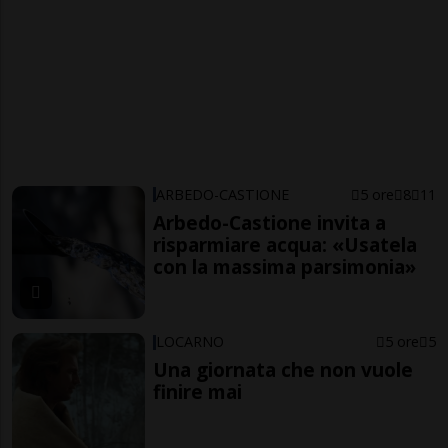
ARBEDO-CASTIONE
5 ore
8
11
Arbedo-Castione invita a
risparmiare acqua: «Usatela
con la massima parsimonia»
LOCARNO
5 ore
5
Una giornata che non vuole
finire mai