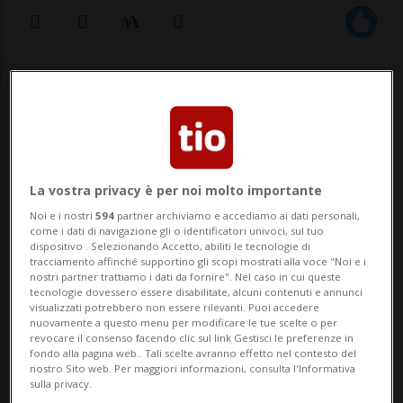
20 ago 2022 - 11:54
AIROLO - Anche questo sabato il traffico al
portale nord della galleria del San
La vostra privacy è per noi molto importante
Gottardo mette a dura prova la pazienza
Noi e i nostri
594
partner archiviamo e accediamo ai dati personali,
dei viaggiatori. Attualmente il traffico in
come i dati di navigazione gli o identificatori univoci, sul tuo
dispositivo . Selezionando Accetto, abiliti le tecnologie di
direzione sud è in forte rallentamento.
tracciamento affinché supportino gli scopi mostrati alla voce "Noi e i
nostri partner trattiamo i dati da fornire". Nel caso in cui queste
Come scrive il TCS su Twitter, al ...
tecnologie dovessero essere disabilitate, alcuni contenuti e annunci
visualizzati potrebbero non essere rilevanti. Puoi accedere
nuovamente a questo menu per modificare le tue scelte o per
revocare il consenso facendo clic sul link Gestisci le preferenze in
🔐 Sblocca il nostro archivio
fondo alla pagina web.. Tali scelte avranno effetto nel contesto del
nostro Sito web. Per maggiori informazioni, consulta l'Informativa
esclusivo!
sulla privacy.