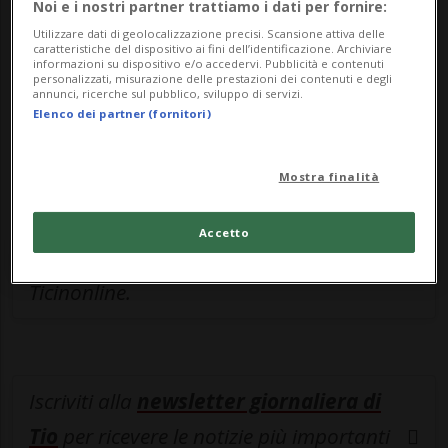
Noi e i nostri partner trattiamo i dati per fornire:
Sottoscrivi un abbonamento
Archivio
per
Utilizzare dati di geolocalizzazione precisi. Scansione attiva delle
leggere questo articolo, oppure scegli
caratteristiche del dispositivo ai fini dell’identificazione. Archiviare
informazioni su dispositivo e/o accedervi. Pubblicità e contenuti
MyTioAbo
per accedere all'archivio e
personalizzati, misurazione delle prestazioni dei contenuti e degli
annunci, ricerche sul pubblico, sviluppo di servizi.
navigare su sito e app senza pubblicità.
Elenco dei partner (fornitori)
ACCEDI
Mostra finalità
Accetto
Entra nel
canale WhatsApp
di
Ticinonline.
Iscriviti alla
newsletter giornaliera di
Tio
per ricevere le notizie più importanti