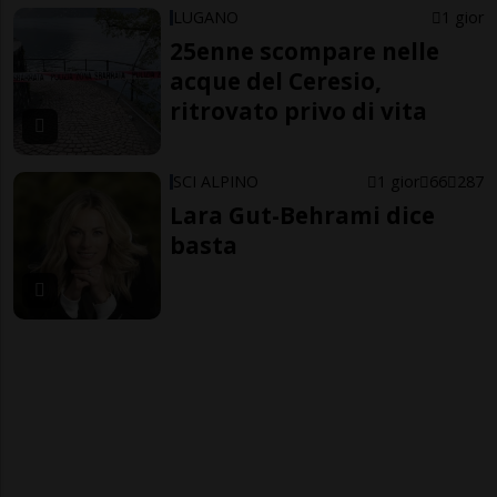
LUGANO
1 gior
25enne scompare nelle
acque del Ceresio,
ritrovato privo di vita
SCI ALPINO
1 gior
66
287
Lara Gut-Behrami dice
basta