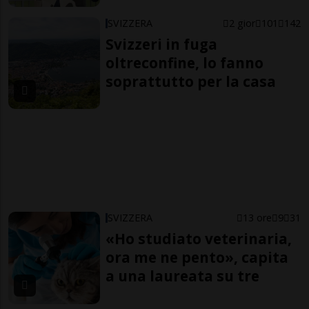
SVIZZERA
2 gior
101
142
Svizzeri in fuga
oltreconfine, lo fanno
soprattutto per la casa
SVIZZERA
13 ore
9
31
«Ho studiato veterinaria,
ora me ne pento», capita
a una laureata su tre