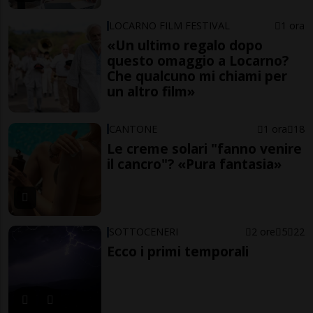
LOCARNO FILM FESTIVAL
1 ora
«Un ultimo regalo dopo
questo omaggio a Locarno?
Che qualcuno mi chiami per
un altro film»
CANTONE
1 ora
18
Le creme solari "fanno venire
il cancro"? «Pura fantasia»
SOTTOCENERI
2 ore
5
22
Ecco i primi temporali