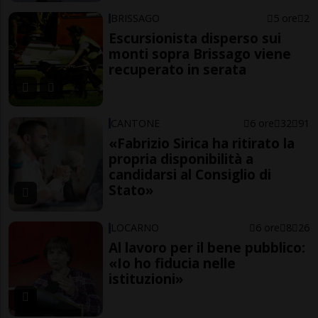
BRISSAGO
5 ore
2
Escursionista disperso sui
monti sopra Brissago viene
recuperato in serata
CANTONE
6 ore
32
91
«Fabrizio Sirica ha ritirato la
propria disponibilità a
candidarsi al Consiglio di
Stato»
LOCARNO
6 ore
8
26
Al lavoro per il bene pubblico:
«Io ho fiducia nelle
istituzioni»