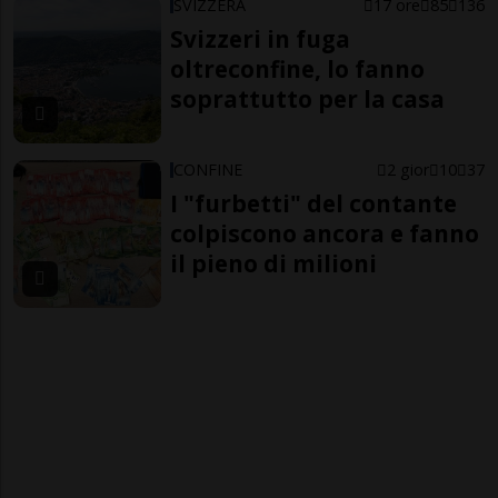
SVIZZERA
17 ore
85
136
Svizzeri in fuga
oltreconfine, lo fanno
soprattutto per la casa
CONFINE
2 gior
10
37
I "furbetti" del contante
colpiscono ancora e fanno
il pieno di milioni