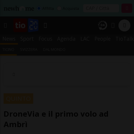
Affitta
Acquista
News
Sport
Focus
Agenda
LAC
People
TioTalk
TICINO
SVIZZERA
DAL MONDO
QUINTO
DroneVia e il primo volo ad
Ambrì