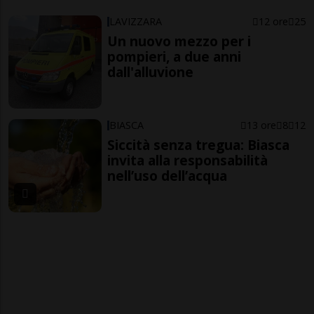
LAVIZZARA
12 ore
25
Un nuovo mezzo per i
pompieri, a due anni
dall'alluvione
BIASCA
13 ore
8
12
Siccità senza tregua: Biasca
invita alla responsabilità
nell’uso dell’acqua