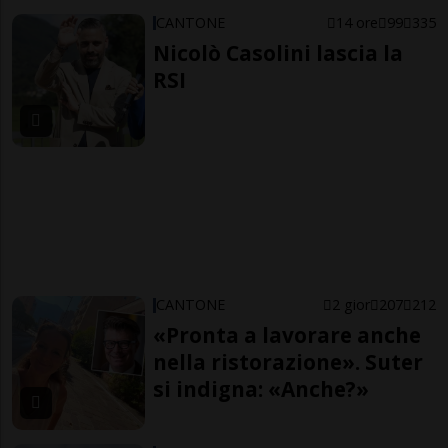
CANTONE
14 ore
99
335
Nicolò Casolini lascia la
RSI
CANTONE
2 gior
207
212
«Pronta a lavorare anche
nella ristorazione». Suter
si indigna: «Anche?»