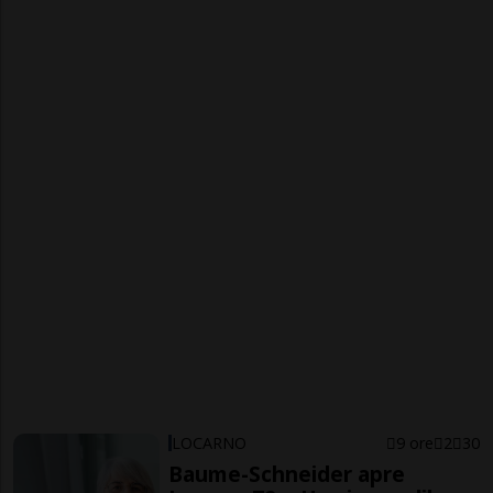
LOCARNO
9 ore
2
30
Baume-Schneider apre