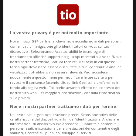
l'EH216-S all'aeroporto di Ambrì per il
primo test di volo di una macchina eVTOL
su suolo svizzero. Questo innovativo mezzo
La vostra privacy è per noi molto importante
di trasporto fa parte del panorama della
Noi e i nostri
594
partner archiviamo e accediamo ai dati personali,
come i dati di navigazione gli o identificatori univoci, sul tuo
cosiddetta Low-Altitude Economy (LAE): il
dispositivo . Selezionando Accetto, abiliti le tecnologie di
tracciamento affinché supportino gli scopi mostrati alla voce "Noi e i
nuovo ecosistema di mobilità e servizi
nostri partner trattiamo i dati da fornire". Nel caso in cui queste
tecnologie dovessero essere disabilitate, alcuni contenuti e annunci
basato sull'utilizzo dello spazio aereo a
visualizzati potrebbero non essere rilevanti. Puoi accedere
nuovamente a questo menu per modificare le tue scelte o per
revocare il consenso facendo clic sul link Gestisci le preferenze in
bassa quota attraverso velivoli eVTOL
fondo alla pagina web.. Tali scelte avranno effetto nel contesto del
nostro Sito web. Per maggiori informazioni, consulta l'Informativa
(electric Vertical Take-Off and Landing).
sulla privacy.
Noi e i nostri partner trattiamo i dati per fornire:
DroneVia è una società svizzera con sede a
Utilizzare dati di geolocalizzazione precisi. Scansione attiva delle
caratteristiche del dispositivo ai fini dell’identificazione. Archiviare
Lugano che mira a rivoluzionare il
informazioni su dispositivo e/o accedervi. Pubblicità e contenuti
personalizzati, misurazione delle prestazioni dei contenuti e degli
trasporto di merci e di persone in aree
annunci, ricerche sul pubblico, sviluppo di servizi.