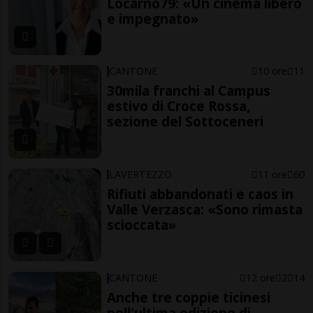
Locarno79: «Un cinema libero
e impegnato»
CANTONE
10 ore
11
30mila franchi al Campus
estivo di Croce Rossa,
sezione del Sottoceneri
LAVERTEZZO
11 ore
60
Rifiuti abbandonati e caos in
Valle Verzasca: «Sono rimasta
scioccata»
CANTONE
12 ore
2
14
Anche tre coppie ticinesi
nell'ultima edizione di