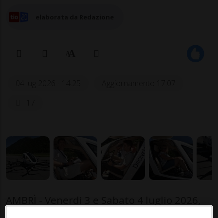
elaborata da Redazione
04 lug 2026 - 14:25
Aggiornamento 17:07
17
AMBRÌ - Venerdi 3 e Sabato 4 luglio 2026,
dalle ore 09:30, DroneVia ha presentato