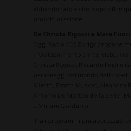
abbandonato e che, dopo oltre qua
propria missione.
Da Christa Rigozzi a Mare Fuori
Oggi Radio 102 Zurigo propone mu
intrattenimento e interviste. Tra g
Christa Rigozzi, Riccardo Fogli e 
personaggi del mondo dello spetta
Mietta, Emma Muscat, Aleandro Ba
Antonio De Matteo della serie "M
e Miriam Candurro.
Tra i programmi più apprezzati de
Schneeby Dj, che ogni sabato sera