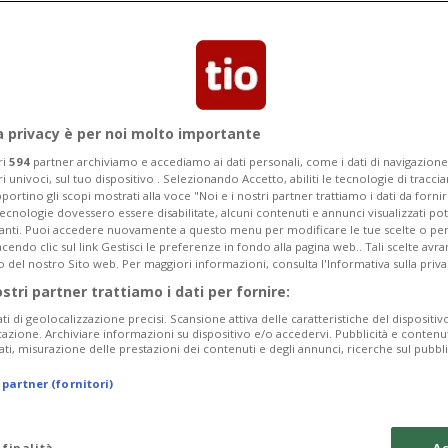
tra musica, interviste ai vip,
e il passaggio dalla dimensione online
a privacy è per noi molto importante
ri
594
partner archiviamo e accediamo ai dati personali, come i dati di navigazione 
ri univoci, sul tuo dispositivo . Selezionando Accetto, abiliti le tecnologie di tracc
portino gli scopi mostrati alla voce "Noi e i nostri partner trattiamo i dati da fornir
tecnologie dovessero essere disabilitate, alcuni contenuti e annunci visualizzati 
vanti. Puoi accedere nuovamente a questo menu per modificare le tue scelte o per
endo clic sul link Gestisci le preferenze in fondo alla pagina web.. Tali scelte avr
o del nostro Sito web. Per maggiori informazioni, consulta l'Informativa sulla priva
ostri partner trattiamo i dati per fornire:
ati di geolocalizzazione precisi. Scansione attiva delle caratteristiche del dispositivo 
icazione. Archiviare informazioni su dispositivo e/o accedervi. Pubblicità e contenu
ati, misurazione delle prestazioni dei contenuti e degli annunci, ricerche sul pubbl
 partner (fornitori)
 finalità
Ac