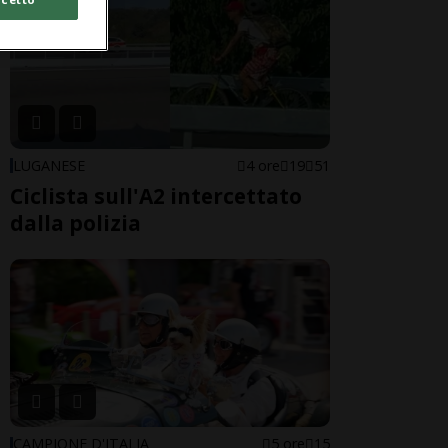
LUGANESE
4 ore
19
51
Ciclista sull'A2 intercettato
dalla polizia
CAMPIONE D'ITALIA
5 ore
15