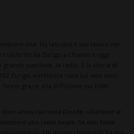
mbiare vita. Ha lasciato il suo lavoro nel
è trasferito da Zurigo a Chiasso e oggi
 grande passione, la radio. È la storia di
 102 Zurigo, emittente nata sul web dieci
 Ticino grazie alla diffusione sul DAB+.
 dieci anni» racconta Davide. «Durante le
 conoscere una radio locale. Se non fosse
non sarei qui». Un amore che non lo ha mai