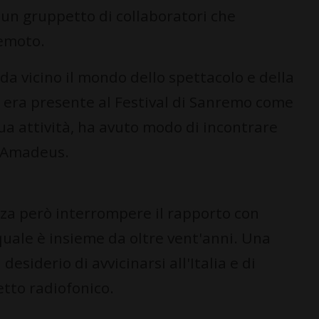
 un gruppetto di collaboratori che
emoto.
da vicino il mondo dello spettacolo e della
 era presente al Festival di Sanremo come
sua attività, ha avuto modo di incontrare
e Amadeus.
nza però interrompere il rapporto con
quale è insieme da oltre vent'anni. Una
desiderio di avvicinarsi all'Italia e di
tto radiofonico.