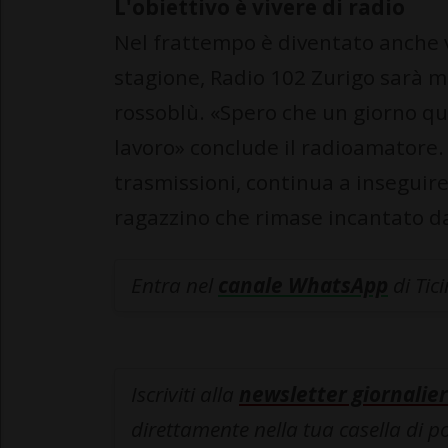
L'obiettivo è vivere di radio
Nel frattempo è diventato anche v
stagione, Radio 102 Zurigo sarà me
rossoblù. «Spero che un giorno q
lavoro» conclude il radioamatore.
trasmissioni, continua a inseguir
ragazzino che rimase incantato dav
Entra nel
canale WhatsApp
di Tic
Iscriviti alla
newsletter giornalier
direttamente nella tua casella di p