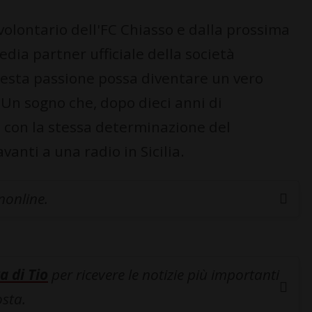
olontario dell'FC Chiasso e dalla prossima
dia partner ufficiale della società
uesta passione possa diventare un vero
 Un sogno che, dopo dieci anni di
e con la stessa determinazione del
anti a una radio in Sicilia.
inonline.
a di Tio
per ricevere le notizie più importanti
osta.