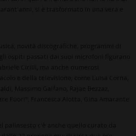
rant'anni, si è trasformato in una vera e
sica, novità discografiche, programmi di
li ospiti passati dai suoi microfoni figurano
Gabriele Cirilli, ma anche numerosi
colo e della televisione; come Luisa Corna,
ldi, Massimo Galfano, Rajae Bezzaz,
are Fuori", Francesca Alotta, Gina Amarante
l palinsesto c'è anche quello curato da
 dalle 22 propone mix di circa due ore