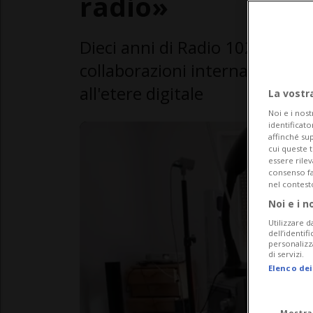
radio»
Dieci anni di Radio 102 Zurigo 
collaborazioni internazionali 
all'etere digitale
La vostr
Noi e i nost
identificato
affinché sup
cui queste 
essere rile
consenso fac
nel contest
Noi e i n
Utilizzare d
dell’identif
personalizz
di servizi.
Elenco dei
Mostra