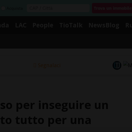
Acquista
nda
LAC
People
TioTalk
NewsBlog
R
Segnalaci
so per inseguire un
to tutto per una