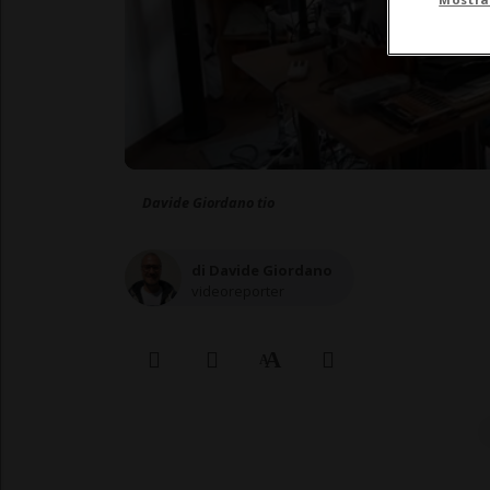
Davide Giordano tio
di Davide Giordano
videoreporter