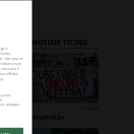
ULTIME NOTIZIE TICINO
gli o
iamento
e". Nel caso in
potrebbero non
 revocare il
anno effetto
cy.
ai fini
ti
ico, sviluppo
LOCARNO
1 ora
4
«Basta complicità»
cetto