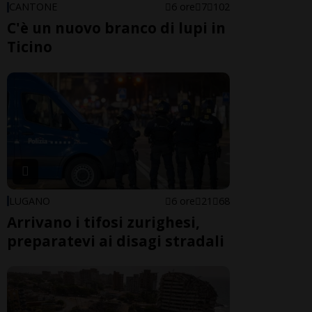
CANTONE
6 ore
7
102
C'è un nuovo branco di lupi in
Ticino
LUGANO
6 ore
21
68
Arrivano i tifosi zurighesi,
preparatevi ai disagi stradali