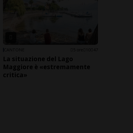
CANTONE
5 ore
10
47
La situazione del Lago
Maggiore è «estremamente
critica»