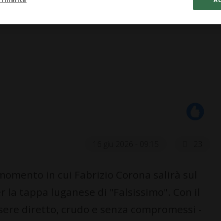
16 giu 2026 - 09:15
23
mento in cui Fabrizio Corona salirà sul
r la tappa luganese di "Falsissimo". Con il
sere diretto, crudo e senza compromessi -