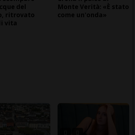
acque del
Monte Verità: «È stato
o, ritrovato
come un'onda»
i vita