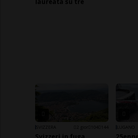
laureata su tre
SVIZZERA
2 gior
104
144
LUGANO
Svizzeri in fuga
25enn