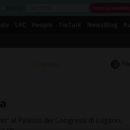
Acquista
nda
LAC
People
TioTalk
NewsBlog
R
Segnalaci
na
simo" al Palazzo dei Congressi di Lugano,
ia.ch.