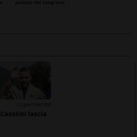
o
palazzo dei congressi
E
2 gior
160
393
Casolini lascia