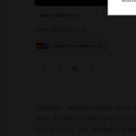
IMAGO / ABACAPRESS
Fonte Biglietteria.ch
elaborata da Redazione
LUGANO - Mancano poche ore al mo
palco del Palazzo dei Congressi pe
suo racconto - che promette di es