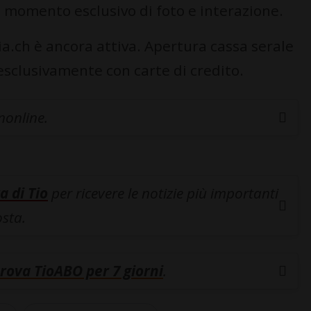
 momento esclusivo di foto e interazione.
ia.ch è ancora attiva. Apertura cassa serale
esclusivamente con carte di credito.
inonline.
a di Tio
per ricevere le notizie più importanti
osta.
rova TioABO per 7 giorni
.