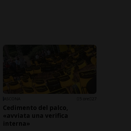
ASCONA
5 ore
27
Cedimento del palco,
«avviata una verifica
interna»