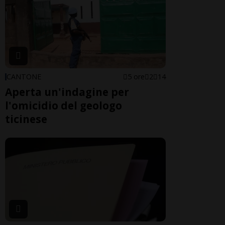
CANTONE
5 ore
2
14
Aperta un'indagine per
l'omicidio del geologo
ticinese