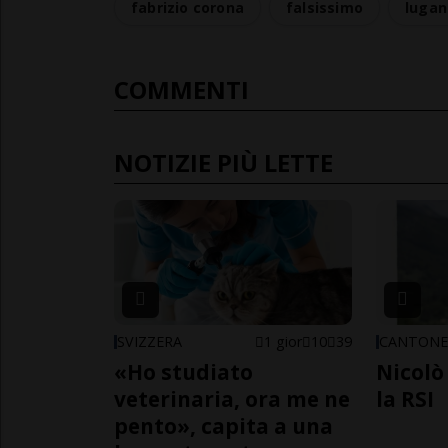
fabrizio corona
falsissimo
lugan
COMMENTI
NOTIZIE PIÙ LETTE
SVIZZERA
1 gior
10
39
CANTON
«Ho studiato
Nicolò 
veterinaria, ora me ne
la RSI
pento», capita a una