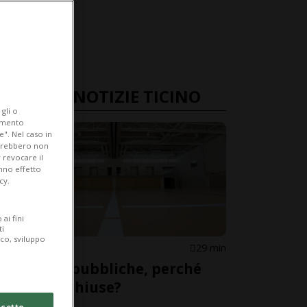
ULTIME NOTIZIE TICINO
gli o
iamento
e". Nel caso in
potrebbero non
 revocare il
anno effetto
cy.
ai fini
ti
ico, sviluppo
CANTONE
29 min
Palestre pubbliche, perché
restano chiuse?
cetto