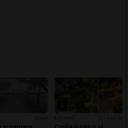
2 gior
LOCARNO
11 ore
132
e scompare
Crolla il palco al