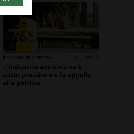
LOCARNO FILM FESTIVAL
4 ore
3
12
L'industria audiovisiva è
sotto pressione e fa appello
alla politica