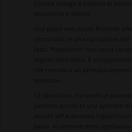
Corona indaga il sistema di poter
dinamiche e silenzi.
«Sul palco non esiste finzione: e
raccontati, in una narrazione che 
fatti. “Falsissimo” non cerca cons
soprattutto resta. È un’esperienz
che rivendica un principio essenzia
esercita».
12 spettatori, tra quelli in posse
saranno accolti in una speciale a
sedute VIP e avranno l'opportunit
palco. Al termine dello spettacolo,