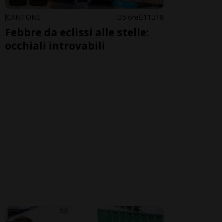
CANTONE
5 ore
11
18
Febbre da eclissi alle stelle:
occhiali introvabili