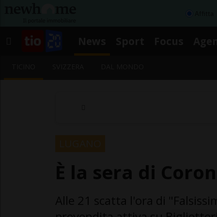
Affitta
News
Sport
Focus
Age
TICINO
SVIZZERA
DAL MONDO
LUGANO
È la sera di Coro
Alle 21 scatta l'ora di "Falsis
prevendita attiva su Biglietter