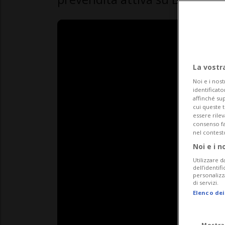
La vostr
Noi e i nost
identificato
affinché sup
cui queste 
essere rile
consenso fac
nel contest
Noi e i n
Utilizzare d
dell’identif
personalizz
di servizi.
Elenco dei
Mostra