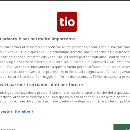
a privacy è per noi molto importante
ri
594
partner archiviamo e accediamo ai dati personali, come i dati di navigazione 
ri univoci, sul tuo dispositivo . Selezionando Accetto, abiliti le tecnologie di tracc
portino gli scopi mostrati alla voce "Noi e i nostri partner trattiamo i dati da fornir
tecnologie dovessero essere disabilitate, alcuni contenuti e annunci visualizzati 
vanti. Puoi accedere nuovamente a questo menu per modificare le tue scelte o per
endo clic sul link Gestisci le preferenze in fondo alla pagina web.. Tali scelte avr
o del nostro Sito web. Per maggiori informazioni, consulta l'Informativa sulla priva
ostri partner trattiamo i dati per fornire:
ati di geolocalizzazione precisi. Scansione attiva delle caratteristiche del dispositivo 
icazione. Archiviare informazioni su dispositivo e/o accedervi. Pubblicità e contenu
ati, misurazione delle prestazioni dei contenuti e degli annunci, ricerche sul pubbl
 partner (fornitori)
 finalità
Ac