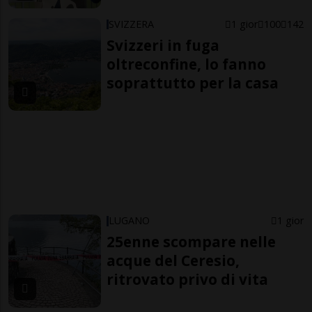
SVIZZERA
1 gior
100
142
Svizzeri in fuga
oltreconfine, lo fanno
soprattutto per la casa
LUGANO
1 gior
25enne scompare nelle
acque del Ceresio,
ritrovato privo di vita