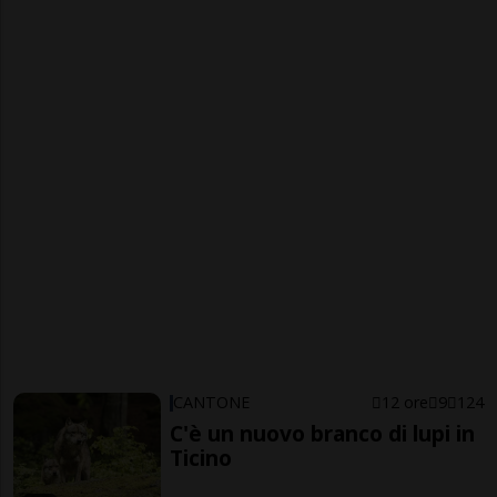
CANTONE
12 ore
9
124
C'è un nuovo branco di lupi in
Ticino