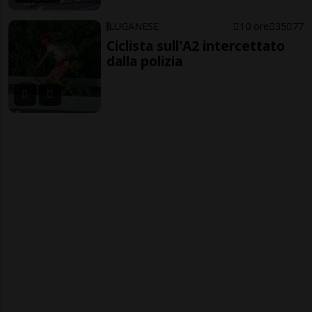
LUGANESE
10 ore
35
77
Ciclista sull'A2 intercettato
dalla polizia