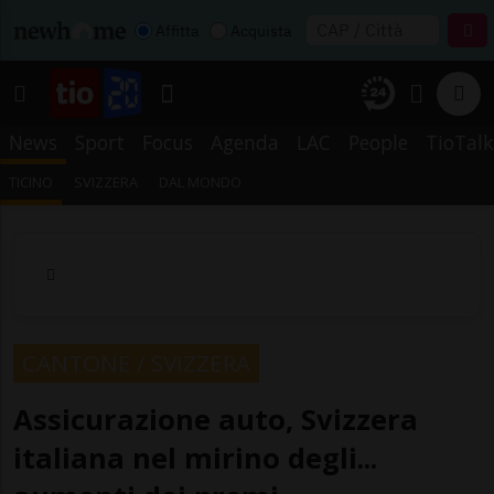
Affitta
Acquista
News
Sport
Focus
Agenda
LAC
People
TioTalk
TICINO
SVIZZERA
DAL MONDO
CANTONE / SVIZZERA
Assicurazione auto, Svizzera
italiana nel mirino degli...