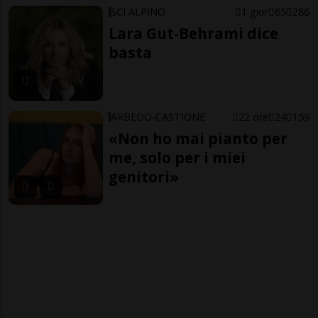
SCI ALPINO
1 gior
65
286
Lara Gut-Behrami dice
basta
ARBEDO-CASTIONE
22 ore
24
159
«Non ho mai pianto per
me, solo per i miei
genitori»