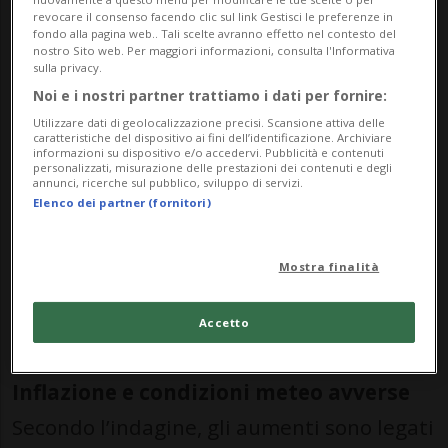
revocare il consenso facendo clic sul link Gestisci le preferenze in
registrato variazioni.
fondo alla pagina web.. Tali scelte avranno effetto nel contesto del
nostro Sito web. Per maggiori informazioni, consulta l'Informativa
sulla privacy.
Tra le regioni linguistiche, oltre alla
Noi e i nostri partner trattiamo i dati per fornire:
Utilizzare dati di geolocalizzazione precisi. Scansione attiva delle
Svizzera italiana (78%), anche la Svizzera
caratteristiche del dispositivo ai fini dell’identificazione. Archiviare
informazioni su dispositivo e/o accedervi. Pubblicità e contenuti
romanda registra un livello elevato di
personalizzati, misurazione delle prestazioni dei contenuti e degli
annunci, ricerche sul pubblico, sviluppo di servizi.
aumenti (70%), seguita dalla Svizzera
Elenco dei partner (fornitori)
tedesca (65%). I più colpiti sono gli
automobilisti tra i 30 e i 39 anni (77%),
Mostra finalità
mentre tra i 60 e i 69 anni la quota scende
Accetto
al 64%.
Inflazione e condizioni meteo avverse
Secondo l’indagine, gli aumenti sono legati