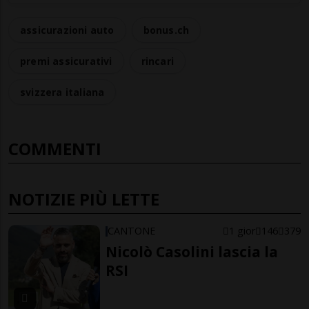
assicurazioni auto
bonus.ch
premi assicurativi
rincari
svizzera italiana
COMMENTI
NOTIZIE PIÙ LETTE
CANTONE
1 gior
146
379
Nicolò Casolini lascia la
RSI