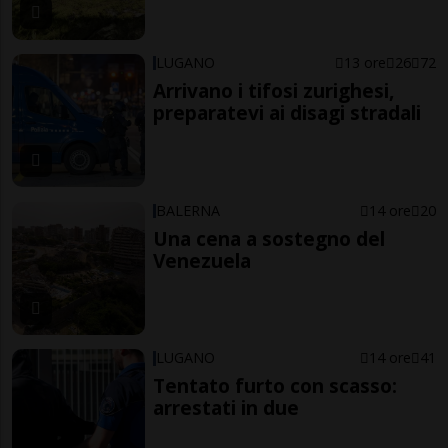
LUGANO
13 ore
26
72
Arrivano i tifosi zurighesi,
preparatevi ai disagi stradali
BALERNA
14 ore
20
Una cena a sostegno del
Venezuela
LUGANO
14 ore
41
Tentato furto con scasso:
arrestati in due