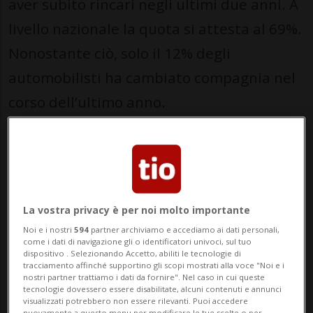
aver subito rincari negli ultimi due anni. A
livello nazionale la quota si attesta al 69%.
Nonostante ciò, solo il 12% degli
automobilisti ha cambiato compagnia nel
corso dell’ultimo anno.
Il sondaggio 2026
I dati emergono dall’indagine 2026 del
comparatore online bonus.ch, che ogni
anno raccoglie le opinioni degli assicurati
La vostra privacy è per noi molto importante
Noi e i nostri
594
partner archiviamo e accediamo ai dati personali,
su costi, servizi e dinamiche del settore. Lo
come i dati di navigazione gli o identificatori univoci, sul tuo
dispositivo . Selezionando Accetto, abiliti le tecnologie di
studio evidenzia come gli aumenti siano
tracciamento affinché supportino gli scopi mostrati alla voce "Noi e i
nostri partner trattiamo i dati da fornire". Nel caso in cui queste
diffusi: il 41% li definisce “lievi” e il 28%
tecnologie dovessero essere disabilitate, alcuni contenuti e annunci
visualizzati potrebbero non essere rilevanti. Puoi accedere
“forti”, mentre il 31% afferma di non aver
nuovamente a questo menu per modificare le tue scelte o per