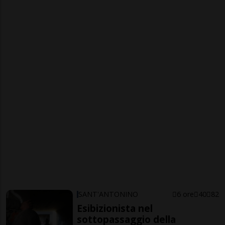
SANT'ANTONINO
6 ore
40
82
Esibizionista nel
sottopassaggio della