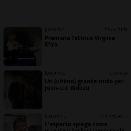
LOCARNO
8 ore
1
8
Premiata l'attrice Virginie
Efira
LOCARNO
9 ore
4
Un (ultimo) grande ruolo per
Jean-Luc Bideau
CANTONE
11 ore
4
17
L'esperto spiega come
guardare l'eclissi senza rischi