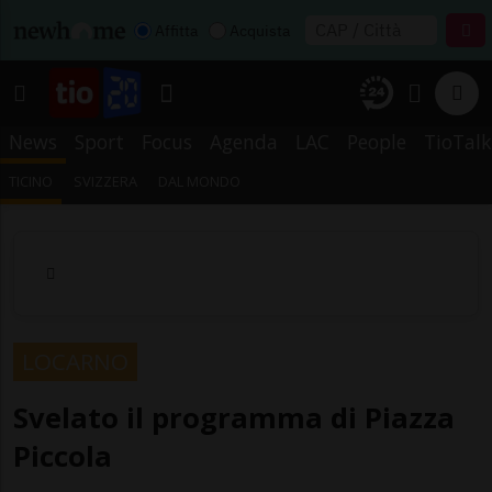
Affitta
Acquista
News
Sport
Focus
Agenda
LAC
People
TioTalk
TICINO
SVIZZERA
DAL MONDO
LOCARNO
Svelato il programma di Piazza
Piccola