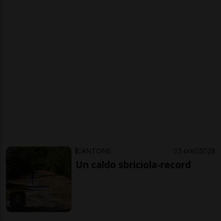
CANTONE
5 ore
5
28
Un caldo sbriciola-record