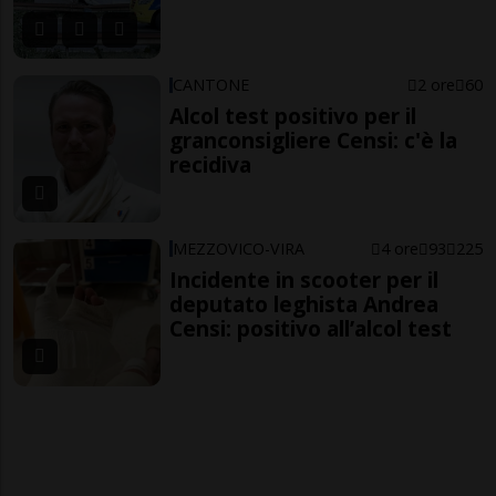
CANTONE
2 ore
60
Alcol test positivo per il
granconsigliere Censi: c'è la
recidiva
MEZZOVICO-VIRA
4 ore
93
225
Incidente in scooter per il
deputato leghista Andrea
Censi: positivo all’alcol test