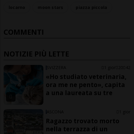
locarno
moon stars
piazza piccola
COMMENTI
NOTIZIE PIÙ LETTE
SVIZZERA
1 gior
20
42
«Ho studiato veterinaria,
ora me ne pento», capita
a una laureata su tre
ASCONA
1 gior
Ragazzo trovato morto
nella terrazza di un