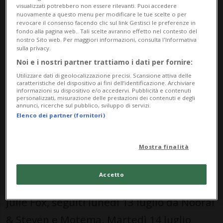
allestito un ricco calendario di concerti, in
visualizzati potrebbero non essere rilevanti. Puoi accedere
nuovamente a questo menu per modificare le tue scelte o per
programma dal 9 al 19 luglio. Sul palco si
revocare il consenso facendo clic sul link Gestisci le preferenze in
fondo alla pagina web.. Tali scelte avranno effetto nel contesto del
alterneranno artisti e band in una
nostro Sito web. Per maggiori informazioni, consulta l'Informativa
sulla privacy.
rassegna che promette di accompagnare il
Noi e i nostri partner trattiamo i dati per fornire:
pubblico ogni sera con sonorità diverse.
Utilizzare dati di geolocalizzazione precisi. Scansione attiva delle
caratteristiche del dispositivo ai fini dell’identificazione. Archiviare
informazioni su dispositivo e/o accedervi. Pubblicità e contenuti
Si parte giovedì 9 luglio con i Weekend
personalizzati, misurazione delle prestazioni dei contenuti e degli
annunci, ricerche sul pubblico, sviluppo di servizi.
Phantom e Daniel Kemish. Venerdì 10
Elenco dei partner (fornitori)
luglio sarà la volta di Sento e Ikan Hyu,
Mostra finalità
mentre sabato 11 luglio saliranno sul
palco la Dario Hess Band e Skip. Domenica
Accetto
12 luglio si esibiranno Happy For Real e
Julie Fox, seguiti lunedì 13 luglio da Noorai
& Steven e Motema. Martedì 14 luglio