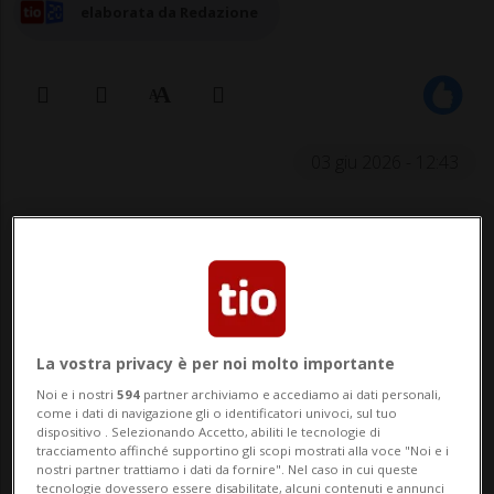
elaborata da Redazione
03 giu 2026 - 12:43
LOCARNO - Non c'è solo Piazza Grande,
nell'universo musicale di Moon+Stars a
Locarno. Dieci giorni di musica dal vivo
animeranno anche Piazza Piccola, lo spazio
La vostra privacy è per noi molto importante
solitamente riservato alle band del
Noi e i nostri
594
partner archiviamo e accediamo ai dati personali,
come i dati di navigazione gli o identificatori univoci, sul tuo
territorio e della scena elvetica. Anche
dispositivo . Selezionando Accetto, abiliti le tecnologie di
tracciamento affinché supportino gli scopi mostrati alla voce "Noi e i
quest'anno gli organizzatori hanno
nostri partner trattiamo i dati da fornire". Nel caso in cui queste
tecnologie dovessero essere disabilitate, alcuni contenuti e annunci