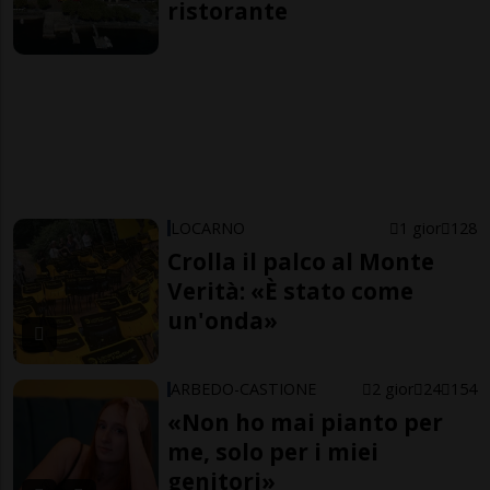
ristorante
LOCARNO
1 gior
128
Crolla il palco al Monte
Verità: «È stato come
un'onda»
ARBEDO-CASTIONE
2 gior
24
154
«Non ho mai pianto per
me, solo per i miei
genitori»