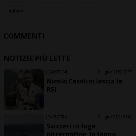
salute
COMMENTI
NOTIZIE PIÙ LETTE
CANTONE
1 gior
150
379
Nicolò Casolini lascia la
RSI
SVIZZERA
1 gior
101
141
Svizzeri in fuga
oltreconfine, lo fanno