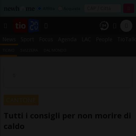
Affitta
Acquista
News
Sport
Focus
Agenda
LAC
People
TioTalk
TICINO
SVIZZERA
DAL MONDO
CANTONE
Tutti i consigli per non morire di
caldo