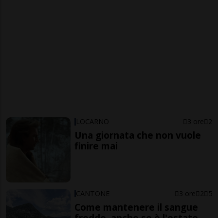
LOCARNO
3 ore
2
Una giornata che non vuole
finire mai
CANTONE
3 ore
2
5
Come mantenere il sangue
freddo, anche se è l'estate