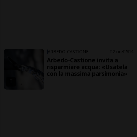
ARBEDO-CASTIONE
2 ore
5
4
Arbedo-Castione invita a
risparmiare acqua: «Usatela
con la massima parsimonia»