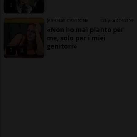
ARBEDO-CASTIONE
1 gior
24
159
«Non ho mai pianto per
me, solo per i miei
genitori»