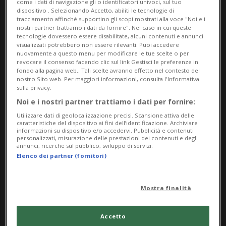
Rischi amplificati per i più vulnerabili
come i dati di navigazione gli o identificatori univoci, sul tuo
dispositivo . Selezionando Accetto, abiliti le tecnologie di
Il caldo intenso e canicolare può generare
tracciamento affinché supportino gli scopi mostrati alla voce "Noi e i
nostri partner trattiamo i dati da fornire". Nel caso in cui queste
stress termico, condizioni di ipovolemia e
tecnologie dovessero essere disabilitate, alcuni contenuti e annunci
visualizzati potrebbero non essere rilevanti. Puoi accedere
ipotensione, come pure alterare,
nuovamente a questo menu per modificare le tue scelte o per
revocare il consenso facendo clic sul link Gestisci le preferenze in
direttamente o indirettamente, la
fondo alla pagina web.. Tali scelte avranno effetto nel contesto del
nostro Sito web. Per maggiori informazioni, consulta l'Informativa
tollerabilità di alcuni farmaci. Questi rischi
sulla privacy.
Noi e i nostri partner trattiamo i dati per fornire:
sono amplificati per alcune fasce della
Utilizzare dati di geolocalizzazione precisi. Scansione attiva delle
popolazione particolarmente vulnerabili:
caratteristiche del dispositivo ai fini dell’identificazione. Archiviare
informazioni su dispositivo e/o accedervi. Pubblicità e contenuti
personalizzati, misurazione delle prestazioni dei contenuti e degli
anziani, neonati e bambini piccoli, donne
annunci, ricerche sul pubblico, sviluppo di servizi.
Elenco dei partner (fornitori)
in gravidanza, persone affette da disturbi
psichici o con ridotte capacità cognitive, e
Mostra finalità
soggetti affetti da malattie circolatorie.
Un’attenzione specifica va riservata anche
Accetto