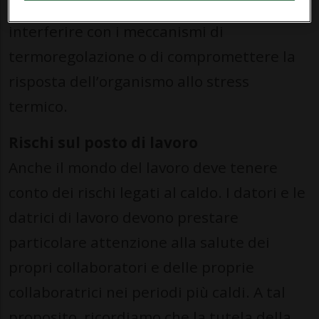
a coloro che assumono farmaci in grado di
interferire con i meccanismi di
termoregolazione o di compromettere la
risposta dell’organismo allo stress
termico.
Rischi sul posto di lavoro
Anche il mondo del lavoro deve tenere
conto dei rischi legati al caldo. I datori e le
datrici di lavoro devono prestare
particolare attenzione alla salute dei
propri collaboratori e delle proprie
collaboratrici nei periodi più caldi. A tal
proposito, ricordiamo che la tutela della