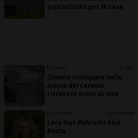
soprattutto per la casa
LUGANO
1 gior
25enne scompare nelle
acque del Ceresio,
ritrovato privo di vita
SCI ALPINO
1 gior
66
286
Lara Gut-Behrami dice
basta