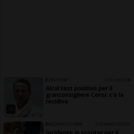
CANTONE
13 ore
128
Alcol test positivo per il
granconsigliere Censi: c'è la
recidiva
MEZZOVICO-VIRA
15 ore
112
251
Incidente in scooter per il