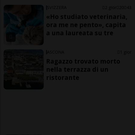
SVIZZERA
2 gior
20
43
«Ho studiato veterinaria,
ora me ne pento», capita
a una laureata su tre
ASCONA
1 gior
Ragazzo trovato morto
nella terrazza di un
ristorante