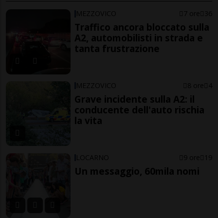
MEZZOVICO
7 ore
36
Traffico ancora bloccato sulla
A2, automobilisti in strada e
tanta frustrazione
MEZZOVICO
8 ore
4
Grave incidente sulla A2: il
conducente dell'auto rischia
la vita
LOCARNO
9 ore
19
Un messaggio, 60mila nomi