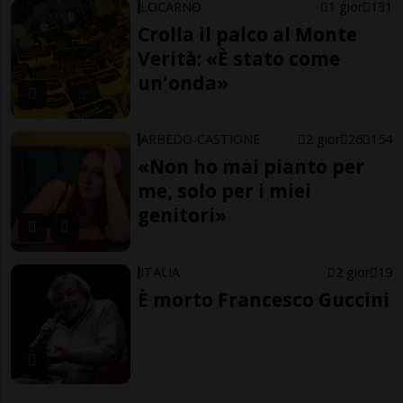
LOCARNO
1 gior
131
Crolla il palco al Monte
Verità: «È stato come
un'onda»
ARBEDO-CASTIONE
2 gior
26
154
«Non ho mai pianto per
me, solo per i miei
genitori»
ITALIA
2 gior
19
È morto Francesco Guccini