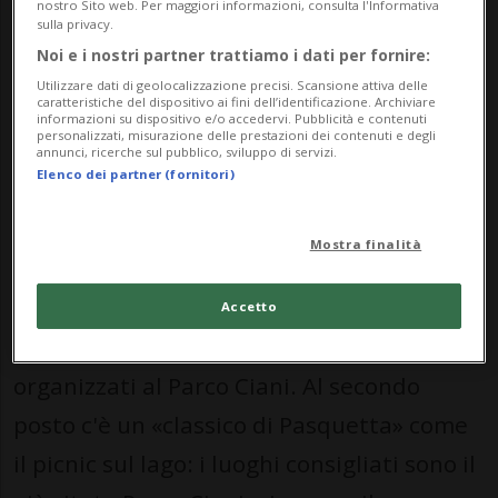
anni il prodotto di OpenAI ha fatto passi
nostro Sito web. Per maggiori informazioni, consulta l'Informativa
sulla privacy.
da gigante in moltissimi ambiti: sarà lo
Noi e i nostri partner trattiamo i dati per fornire:
stesso anche in ambito turistico?
Utilizzare dati di geolocalizzazione precisi. Scansione attiva delle
caratteristiche del dispositivo ai fini dell’identificazione. Archiviare
informazioni su dispositivo e/o accedervi. Pubblicità e contenuti
personalizzati, misurazione delle prestazioni dei contenuti e degli
Le 10 attività
- «L'evento Pasqua in Città a
annunci, ricerche sul pubblico, sviluppo di servizi.
Elenco dei partner (fornitori)
Lugano è la scelta più completa», assicura
ChatGPT. Merito del mercatino pasquale
Mostra finalità
nel centro cittadino, della musica
folkloristica, delle animazioni, delle
Accetto
attività per bambini e famiglie e dei picnic
organizzati al Parco Ciani. Al secondo
posto c'è un «classico di Pasquetta» come
il picnic sul lago: i luoghi consigliati sono il