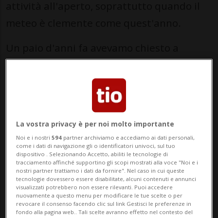
attività all'aperto, soprattutto quando il
meteo è clemente come quest'anno.
Un paio d'anni fa avevamo chiesto a
ChatGPT, la più conosciuta e popolare
delle intelligenze artificiali attualmente
sul mercato, come passare il tempo sul
territorio ticinese. I dieci consigli sulle
La vostra privacy è per noi molto importante
attività da compiere nel corso della
Noi e i nostri
594
partner archiviamo e accediamo ai dati personali,
come i dati di navigazione gli o identificatori univoci, sul tuo
giornata festiva erano stati un mix di
dispositivo . Selezionando Accetto, abiliti le tecnologie di
tracciamento affinché supportino gli scopi mostrati alla voce "Noi e i
punti di forza della regione e qualche
nostri partner trattiamo i dati da fornire". Nel caso in cui queste
tecnologie dovessero essere disabilitate, alcuni contenuti e annunci
svista, come il riferimento alle "terme di
visualizzati potrebbero non essere rilevanti. Puoi accedere
nuovamente a questo menu per modificare le tue scelte o per
Bellinzona" pescato chissà dove. In due
revocare il consenso facendo clic sul link Gestisci le preferenze in
fondo alla pagina web.. Tali scelte avranno effetto nel contesto del