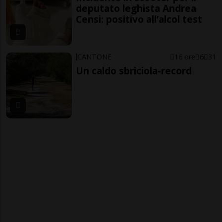
deputato leghista Andrea
Censi: positivo all’alcol test
CANTONE
16 ore
6
31
Un caldo sbriciola-record