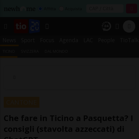
Affitta
Acquista
News
Sport
Focus
Agenda
LAC
People
TioTalk
TICINO
SVIZZERA
DAL MONDO
CANTONE
Che fare in Ticino a Pasquetta? I
consigli (stavolta azzeccati) di