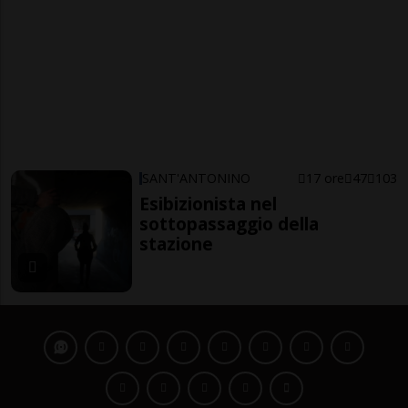
SANT'ANTONINO
17 ore
47
103
Esibizionista nel
sottopassaggio della
stazione